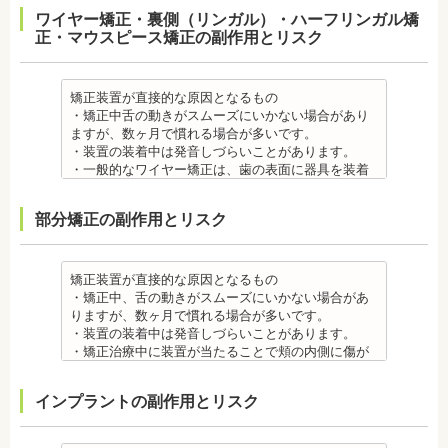
・舌の動きがスムーズにいかない場合があります
ワイヤー矯正・裏側（リンガル）・ハーフリンガル矯
が、数ヶ月で慣れることが多いです。
正・マウスピース矯正の副作用とリスク
・装置の装着中は発音しづらいことがあります。
・矯正装置を装着した直後や、ワイヤーを交換した
直後に痛みを感じることがありますが、数日でおさ
まる場合が多いです。また、冷たいものを飲んだと
矯正装置が直接的な原因となるもの
きにしみる「知覚過敏」があらわれる場合がありま
・矯正中舌の動きがスムーズにいかない場合があり
すが、基本的には数日で改善されます。長期間痛む
ますが、数ヶ月で慣れる場合が多いです。
場合は、歯科医師に相談しましょう。
・装置の装着中は発音しづらいことがあります。
金属アレルギー
・一般的なワイヤー矯正は、歯の表面に器具を装着
・多くの場合、矯正装置には金属素材が使用されて
するため、目立ちます。見た目にも矯正をしている
います。金属アレルギーのある方、不安がある方
ことがわかるというリスクがあります。
部分矯正の副作用とリスク
は、皮膚科で行われているパッチテストなどをうけ
・矯正治療中に装置が当たることで頬の内側に傷が
て、アレルギー源を特定し、歯科医師に伝えてくだ
ついたり、口内炎になったり、歯の移動に伴う痛み
さい。矯正装置を装着したあとに、皮膚や口腔の粘
を感じることもありますので、必要に応じワックス
膜にアレルギー症状が起きた場合は、速やかに歯科
で対処する場合やその他の対処策を行う場合があり
矯正装置が直接的な原因となるもの
医師の指示を仰いでください。
ます。
・矯正中、舌の動きがスムーズにいかない場合があ
抜歯・麻酔 ・矯正をしたい箇所に十分なスペースが
・矯正装置を装着した直後や、ワイヤーを交換した
りますが、数ヶ月で慣れる場合が多いです。
ない場合は、抜歯を必要とすることもあります。健
直後に痛みを感じることがありますが、数日でおさ
・装置の装着中は発音しづらいことがあります。
康上問題のない歯を抜歯する場合もあります。
まる場合が多いです。また、冷たいものを飲んだと
・矯正治療中に装置が当たることで頬の内側に傷が
・抜歯する場合は麻酔注射を行います。麻酔薬の中
きにしみる「知覚過敏」があらわれる場合がありま
ついたり、口内炎になったり、歯の移動に伴う痛み
には、成分に心拍数、血圧を上げる作用があるもの
すが、数日で改善されます。長期間痛む場合は、歯
を感じることもありますので、必要に応じワックス
インプラントの副作用とリスク
もあるため、心が起こることもあります。臓や血圧
科医師に相談しましょう。
で対処する場合やその他の対処策を行う場合があり
に問題がある方が使用すると、動悸、血圧上昇を起
金属アレルギー
ます。
こす場合があります。また、麻酔がきいている最中
・矯正装置には、さまざまな金属素材が使用されて
・矯正装置を装着した直後や、ワイヤーを交換した