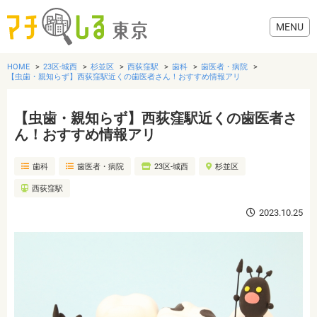
HOME
23区-城西
杉並区
西荻窪駅
歯科
歯医者・病院
【虫歯・親知らず】西荻窪駅近くの歯医者さん！おすすめ情報アリ
【虫歯・親知らず】西荻窪駅近くの歯医者さ
グルメ
ん！おすすめ情報アリ
歯科
歯医者・病院
23区-城西
杉並区
美容・健康
西荻窪駅
歯医者・病院
2023.10.25
おでかけ
生活