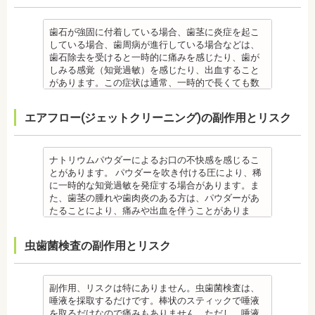
日本大学歯学部非常勤講師 社会福祉法人富士白苑理
周病の予防にはなりません。
す。
服用する場合があります。
す。他にも自律神経失調症になることもあります。
している血圧のお薬等も治療に影響する場合があり
事
毎日のブラッシングなどは継続して行う必要があり
・顎の成長に合わせて歯並びを治していくため、一
・治療中と治療後の見た目に個人差が大きくあらわ
噛み合わせが原因の場合は、噛み合わせの治療を行
ます。治療相談時に申告してください。
ます。
歯石が強固に付着している場合、歯茎に炎症を起こ
時的に歯並びが悪い状態になることもあります。
れる治療です。また、歯科医師との見解の相違も起
います。
・歯がない箇所のリカバリー治療ですが、その欠損
備考
している場合、歯周病が進行している場合などは、
・大人になってから再度矯正が必要になることがあ
こりえます。歯科医師とよくご相談ください。
・矯正終了後に矯正箇所が元に戻る場合もありま
箇所のみの治療ではなく、全体のかみ合わせを提案
自宅で、歯磨きをしていても、落とすことの出来な
歯石除去を受けると一時的に痛みを感じたり、歯が
ります。
・矯正力が強すぎると、歯の根が短くなる「歯根吸
す。
してくれる方針を選択するとよいでしょう。
い汚れや、歯石の元となる歯垢・バイオフィルムを
しみる感覚（知覚過敏）を感じたり、出血すること
・定期的な通院などにご協力いただけない場合、治
収」が起こるリスクが高くなります。
その他
・手術ではありますが、麻酔を行うため、手術中に
歯科で専門の機器・技術によって除去する技術で
があります。この症状は通常、一時的で長くても数
療の結果に差が出る場合があります。
・歯や骨の状態、歯の動きを妨げる癖があった場
・治したい部分の一部の歯並びにのみ対応できま
痛みを感じることは基本的にありません。
す。
日で落ち着いてなくなります。
・個人差により治療期間が数年かかることがありま
合、虫歯や歯周病の発生など、治療計画よりも治療
す。全体の噛み合わせが整っていない場合は、治療
監修医情報 医療法人社団日坂会 理事長 日坂充宏
クリーニング後にフッ素塗布を行えば、より虫歯予
また、歯石除去に使われる機器は、治療中、高音が
す。
期間が長くなる場合があります。
を進めることができない場合もあります。
先生
エアフロー(ジェットクリーニング)の副作用とリスク
防に効果的です。
鳴り響きます。機器は歯石が多い人、広範囲に歯石
・固いものが一時的に噛めなくなることがありま
・矯正治療では、歯肉が下がる場合（歯肉退縮）が
・矯正中、頭痛、首や肩のこり、強い倦怠感、吐き
【プロフィール】
監修医情報 菊地由利佳先生
が付いている人に使われるのですが、高音が苦手な
す。また、ガムや餅など、装置に引っかかるものが
あります。特に切歯（せっし：上下前歯各4本）、歯
気、不眠など不定愁訴が起こる場合がありますの
日本大学歯学部卒業
【プロフィール】
人は音を我慢する必要があります。
食べられなくなることもあります。
の凸凹が大きい患者様の場合、発症する事がありま
で、鎮痛剤、吐き気止め等、歯科医師の指示のもと
日本大学歯学部口腔外科第２講座大学院卒業
日本歯科大学新潟生命歯学部卒業
備考
・装置が壊れることがあります。その際は歯科医師
ナトリウムパウダーによるお口の不快感を感じるこ
す。
服用する場合があります。
歯学博士（口腔外科学）
新潟大学医歯学総合病院にて研修
歯石とは、歯垢が石のように固くなって歯と歯の間
に相談してください。
とがあります。 パウダーを吹き付ける圧により、稀
・個人差により治療期間が数年かかることがありま
・治療中と治療後の見た目に個人差が大きくあらわ
日本大学歯学部非常勤講師
都内歯科医院にて勤務
や歯の表面、歯茎と歯の隙間などにこびりついたも
・個人差がありますが、矯正装置にかなりのストレ
に一時的な知覚過敏を発症する場合があります。ま
す。
れる治療です。また、歯科医師との見解の相違も起
社会福祉法人富士白苑理事
のです。唾液腺開口部の近くにある歯に特に着きや
スを受ける患者さんもいます。
た、歯茎の腫れや歯肉炎のある方は、パウダーがあ
・固いものが一時的に噛めなくなります。また、ガ
こりえます。歯科医師とよくご相談ください。
すく、具体的には「下の前歯の裏側」や「上の奥歯
・矯正中は、器具を装着するため、食べかすが詰ま
たることにより、痛みや出血を伴うことがありま
ムや餅など、装置に引っかかるものが食べられなく
・矯正力が強すぎると、歯の根が短くなる「歯根吸
の外側」によく見られます。
りやすく虫歯、歯周病を招きやすくなります。（矯
す。多くの場合、すぐに出血はおさまり、数日で治
なることもあります。
収」が起こるリスクが高くなります。
歯石になると自宅でのブラッシングで取ることはで
正器具をつけている箇所の虫歯は、基本的に矯正終
癒します。 ケースによっては、完全に汚れを落とし
・装置が壊れることがあります。その際は歯科医院
・歯や骨の状態、歯の動きを妨げる癖があった場
虫歯菌検査の副作用とリスク
きません。
了まで治療できません。）
きれない場合があります。
を受診してください。
合、虫歯や歯周病の発生など、治療計画よりも治療
なお、歯垢とは口腔内に常在している細菌の塊で歯
・虫歯や歯周炎が発生すると一旦、装置を取り外し
また、エアフローは外来性の着色は落としますが、
・個人差があり、かなりのストレスを受ける患者さ
期間が長くなる場合があります。
石の前段階です。歯垢の段階であれば歯ブラシで簡
て歯科医院で治療をする場合もあります。
本来の歯の色自体は白くできません。歯自体を白く
んもいます。
・矯正治療では、歯肉が下がる場合（歯肉退縮）が
単に取り除くことができますが、沈着したまま時間
・患者様が、取り外しできる矯正装置や補助装置の
したい場合にはホワイトニングが有効です。 着色汚
・矯正中は、器具を装着するため、食べかすが詰ま
副作用、リスクは特にありません。虫歯菌検査は、
あります。特に切歯（せっし：上下前歯各4本）、歯
が経過すると歯石になって歯周病を進行させてしま
装着時間を守っていなかったり、定期的な来院がで
れはエアフロー後に再付着することもあります。継
りやすく虫歯、歯周病を招きやすくなります。（矯
唾液を採取するだけです。棒状のスティックで唾液
の凸凹が大きい患者様の場合、発症する事がありま
います。歯科での歯石除去は、専門の機器を使用
きなかったりした場合は、治療期間が延びる可能性
続的効果を得るには、定期的な施術が必要です。
正器具をつけている箇所の虫歯治療は、基本的に矯
を取るだけなので痛みもありません。ただし、唾液
す。