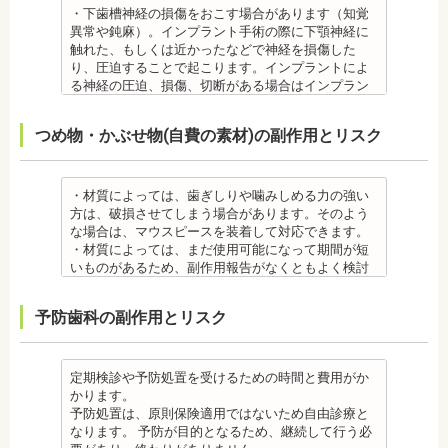
は、頬を噛んだり、熱いものを飲んだりしてもわか
いるため、金属アレルギーのある方、不安がある方
直後に痛みを感じることがありますが、数日でおさ
・下歯槽神経の損傷をおこす場合があります（知覚
らないため、口腔内を傷つけるリスクがあります。
は、皮膚科で行われているパッチテストをうけて、
まる場合が多いです。また、冷たいものを飲んだと
異常や鈍麻）。インプラント手術の際に下顎神経に
さらに、麻酔によって悪心、嘔吐、アレルギー反応
アレルギー材料を特定し、歯科医師に伝えてくださ
きにしみる「知覚過敏」があらわれる場合がありま
触れた、もしくは近かったなどで神経を損傷した
虫歯・歯周病 ・矯正治療中、矯正装置の周りなど、
い。矯正装置を装着したあとに、皮膚や口腔の粘膜
すが、基本的には数日で改善されます。長期間痛む
り、圧迫することで起こります。インプラントによ
ブラッシング（歯磨き）しにくい部分ができるた
にアレルギー症状が起きた場合は、速やかに歯科医
場合は、歯科医師に相談しましょう。
る神経の圧迫、損傷、切断がある場合はインプラン
め、虫歯や歯周炎のリスクが高くなります。
師の指示を仰いでください。
金属アレルギー
トを撤去します。経過を見る場合や、内服薬で治療
間食を控え、矯正治療中に合ったブラッシング指導
抜歯・麻酔
・矯正装置には、さまざまな金属素材が使用されて
を行うこともあります。
つめ物・かぶせ物(自費の素材)の副作用とリスク
を歯科医師より受けて 、毎日丁寧なブラッシング、
・矯正をしたい箇所に十分なスペースがない場合
いるため、金属アレルギーのある方、不安がある方
・上あごにインプラントを埋める際に、上顎洞を破
歯を清潔にしてリスクを抑えましょう。また、歯科
は、抜歯を必要とする場合もあります。健康上問題
は、皮膚科で行われているパッチテストをうけて、
る場合があります。手術した時に感染が生じると蓄
医院において、歯のクリーニングやフッ素塗布など
のない歯の抜歯の場合もあります。
アレルギー材料を特定し、歯科医師に伝えてくださ
膿症になる場合があります。この場合は、インプラ
のケアをすることも役立ちます。
・抜歯する場合は麻酔注射を行います。麻酔の中に
い。矯正装置を装着したあとに、皮膚や口腔の粘膜
ントを除去する場合もあります。また、蓄膿症の治
・材質によっては、歯ぎしりや噛みしめる力の強い
・矯正中に虫歯が悪化した場合は、矯正終了後に虫
は、成分に心拍数、血圧を上げる作用があるものも
にアレルギー症状が起きた場合は、速やかに歯科医
療には耳鼻咽喉科にて治療が必要な場合もありま
方は、破損させてしまう場合があります。そのよう
歯の治療をする、もしくは、矯正中に器具を一度外
あるため、心臓や血圧に問題がある方が使用する
師の指示を仰いでください。
す。
な場合は、マウスピースを装着して対応できます。
して治療を行う必要が生じることがあります。
と、動悸、血圧上昇を起こす場合があります。ま
抜歯・麻酔
・インプラントは、入れ歯の治療とは異なり、外科
・材質によっては、まだ使用可能になって期間が短
・基本的に、矯正中には虫歯や歯周病の治療が行え
た、頬を噛んでもわからなかったり、熱いものを飲
・矯正をしたい箇所に十分なスペースがない場合
手術を行う必要があります。手術により今までは何
いものがあるため、副作用報告がなくともよく検討
ません。そのため矯正前にこれらの治療を終わらせ
んでもわからないため、口腔内を傷つけるリスクが
は、抜歯を必要とする場合もあります。健康上問題
の問題もなかった神経や血管などにも手を加えるこ
する必要があります。
る必要があります。矯正を専門とする歯科医院の場
あります。
のない歯の抜歯の場合もあります。抜歯する場合は
とがあるためリスクがあります。また、手術自体受
ジルコニア
合は、一般的な歯科医院で、事前に虫歯、歯周病の
予防歯科の副作用とリスク
さらに、麻酔によって悪心、嘔吐、アレルギー反応
痛みを感じることもありますので、歯科医師の判断
けられない場合もあります。免疫力や抵抗力が低下
・ジルコニア自体が割れてしまうのではなく、表面
治療を行う必要があることもあります。
が起こることもあります。
のもと麻酔を行うこともあります。麻酔の中には、
しやすく、歯周病の発生リスクの高いとされる糖尿
を覆っているポーセレンというセラミックが割れて
治療終了後
虫歯・歯周病
成分に心拍数、血圧を上げる作用があるものもある
病の方、口腔内の衛生状態の悪い方や、あごの骨が
しまうことのほうが多くあります。
・矯正終了後に矯正箇所が元に戻る場合もありま
・矯正中、虫歯が悪化する場合があります。治療終
ため、心臓や血圧に問題がある方が使用すると、動
足りない方、喫煙者の方は、事前に生活習慣の改
原因のひとつとしては、ポーセレンというセラミッ
定期検診や予防処置を受けるための時間と費用がか
す。その程度に個人差があります。
了後に虫歯の治療をする場合と器具を一度外して虫
悸、血圧上昇を起こす場合があります。また、頬を
善、治療が必要となる場合があります。
クとジルコニアの密着度が、セラミック同士との場
かります。
・矯正終了して数か月から数年経過すると噛み合わ
歯の治療を行う場合があります。
噛んでもわからなかったり、熱いものを飲んでもわ
・インプラント術後すぐには違和感があったり、痛
合や金属とセラミックとの場合に比べて、若干弱い
予防処置は、原則保険適用ではないため自由診療と
せが悪くなる可能性があります。噛み合わせが悪く
・矯正治療中、矯正装置の周りなど、ブラッシング
からないため、口腔内を傷つけるリスクがありま
み、腫れ、出血などが発生する場合がありますが、
場合があるからです。他にも、激しい歯ぎしりをす
なります。 予防が目的となるため、継続して行う必
なると、咀嚼障害の場合は、噛み合わせの治療を行
（歯磨き）しにくい部分ができるため、虫歯や歯周
す。さらに、麻酔によって悪心、嘔吐、アレルギー
これらの症状の多くについては一時的なもので、多
る人の場合、どうしてもセラミックの部分はジルコ