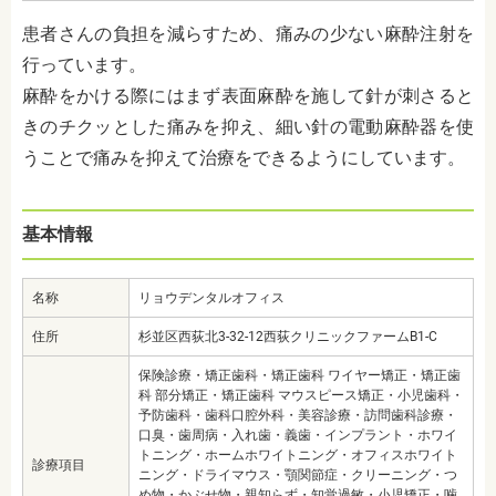
患者さんの負担を減らすため、痛みの少ない麻酔注射を
行っています。
麻酔をかける際にはまず表面麻酔を施して針が刺さると
きのチクッとした痛みを抑え、細い針の電動麻酔器を使
うことで痛みを抑えて治療をできるようにしています。
基本情報
名称
リョウデンタルオフィス
住所
杉並区西荻北3-32-12西荻クリニックファームB1-C
保険診療・矯正歯科・矯正歯科 ワイヤー矯正・矯正歯
科 部分矯正・矯正歯科 マウスピース矯正・小児歯科・
予防歯科・歯科口腔外科・美容診療・訪問歯科診療・
口臭・歯周病・入れ歯・義歯・インプラント・ホワイ
トニング・ホームホワイトニング・オフィスホワイト
診療項目
ニング・ドライマウス・顎関節症・クリーニング・つ
め物・かぶせ物・親知らず・知覚過敏・小児矯正・噛