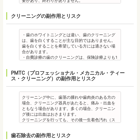
要があり、終わりがありません。
います、頭痛、肩こりを招く事があります。また、
炎のリスクが高くなります。間食を控え、矯正治療
反応が起こることもあります。
くの場合2～3日で治まります。
ニアよりも強度が落ちるので、割れてしまうケース
監修医情報 菊地由利佳先生
噛み合わせのバランスが崩れることで、口が大きく
中に合ったブラッシング指導を歯科医師より受けて
虫歯・歯周病
・治療期間が長くかかる場合があります。あごの骨
があります。
【プロフィール】
開かない、食事を噛むときに痛みが出る顎関節症を
、毎日丁寧なブラッシング、歯を清潔にしてリスク
クリーニングの副作用とリスク
・矯正中、虫歯が悪化する場合があります。治療終
に穴をあけて人工の歯根を埋め込み、その上に人工
メタルセラミック
日本歯科大学新潟生命歯学部卒業
発症する場合があります。
を抑えましょう。
了後に虫歯の治療をする場合と器具を一度外して虫
の歯を被せるため、インプラントが骨に接着するま
・メタルセラミック(セラミックボンド)治療は、歯と
新潟大学医歯学総合病院にて研修
他にも自律神経失調症になることもあります。噛み
また、歯科医院で歯をクリーニングすることや、フ
歯の治療を行う場合があります。
でに3ケ月～6ケ月程度の治癒期間を要します。ま
歯茎の境が黒く変色してしまうケースがあります。
都内歯科医院にて勤務
合わせが原因。
ッ素塗布など、歯科医院でのケアも役立ちます。
・矯正治療中、矯正装置の周りなど、ブラッシング
た、インプラントを埋め込む骨の厚みを増やす手術
オールセラミック
・歯のホワイトニングとは違い、歯のクリーニング
その他
・矯正中は、基本的に虫歯や歯周病の治療が行えな
（歯磨き）しにくい部分ができるため、虫歯や歯周
を行う場合、さらに期間を要することになります。
・オールセラミック治療は、本数が多いと費用が高
は、歯を白くすることが主な目的ではありません。
・個人差がありますが子供にとって大きなストレス
いため、矯正前にこれらの治療を終わらせる必要が
炎のリスクが高くなります。間食を控え、矯正治療
・インプラント治療を受けると定期検診、メインテ
額となる場合が多くあります。また、陶器であり強
歯を白くすることを希望している方には適さない場
になる場合があります。装置装着後もしっかりと状
あります。矯正専門の歯科の場合は、一般の歯科で
中に合ったブラッシング指導を歯科医師より受けて
ナンスをし続けなければいけません。人工物である
度は低いため、奥歯には不向きです。前歯でも欠け
合があります。
況を聞いて話し合ってください。
虫歯、歯周病の治療を行う必要もあります。
、毎日丁寧なブラッシング、歯を清潔にしてリスク
インプラントが虫歯になることはありませんが、日
てしまうこともあるため、歯ぎしりのクセがある方
・自費診療の歯のクリーニングは、保険診療よりも1
・矯正中、頭痛、首や肩のこり、強い倦怠感、吐き
治療終了後
を抑えましょう。
ごろから丁寧なメインテナンスが必要となります。
はマウスピースで保護する場合もあります。
度の施術費用が比較的高く、施術時間も長くかかる
気、不眠など不定愁訴が起こることがあります。そ
・矯正終了後に矯正箇所が元に戻る場合もありま
また、歯科医院で歯をクリーニングすることや、フ
また、口の中の衛生状態が悪いと、インプラント周
・保険適用外のつめ物、被せ物もメリットばかりで
可能性があります。
の場合は、鎮痛剤、吐き気止め等、歯科医師の指示
す。
ッ素塗布など、歯科医院でのケアも予防に役立ちま
PMTC（プロフェッショナル・メカニカル・ティー
囲炎という病気にかかる可能性があります。インプ
はなく、デメリットもあるため、検討される方は、
・歯のクリーニングは、歯科医院によって「クリー
のもと服用してください。
・矯正終了して数か月から数年経過するとかみ合わ
す。
ス・クリーニング）の副作用とリスク
ラントの機能をより長く維持するために、定期検診
歯科医師と十分に相談しましょう。
ニング」と書いているところと「PMTC」と書いてい
・治療の経過と治療後の見た目に個人差が大きくあ
せが悪くなる可能性があります。かみ合わせが悪く
・矯正中は、虫歯や歯周病の治療が行えないため矯
が必要となります。
監修医情報 医療法人社団日坂会 理事長 日坂充宏
るところがあります。PMTCは専用の機器が用いられ
らわれる治療です。また、歯科医師との見解の相違
なると、咀嚼障害、頭痛、肩こりを招く事がありま
正前にこれらの治療を終わらせる必要があります。
・インプラント治療は、入れ歯、ブリッジ治療とは
先生
るのに対し、クリーニングは歯科医院によっては歯
も起こりえます。歯科医師とよくご相談ください。
す。
矯正専門の歯科の場合は、一般の歯科で虫歯、歯周
異なり保険適用外となります。
【プロフィール】
石を落とすスケーリングの場合や、PMTCの場合もあ
クリーニング中に、歯茎の腫れや歯肉炎のある方の
・矯正力が強すぎると、歯の根が短くなる「歯根吸
また、かみ合わせのバランスが崩れることで、口が
病の治療を行う必要もあります。
・インプラント治療は、お子様、妊婦の方は受けら
日本大学歯学部卒業
るので、事前に内容を確認されるとよいでしょう。
場合、クリーニング器具があたると、痛み・出血を
収」が起こるリスクが高くなります。
大きく開かない、食事を噛むときに痛みが出る顎関
治療終了後
れません。骨の成長途中になるお子様は、インプラ
日本大学歯学部口腔外科第２講座大学院卒業
監修医情報 医療法人社団日坂会 理事長 日坂充
ともなう場合があります。多くの場合、クリーニン
・歯や骨の状態、歯の動きを妨げる癖があった場
節症を発症する場合があります。他にも自律神経失
・矯正終了後に噛み合わせが悪くなる可能性があり
ント治療はできません。痛み止め、抗生物質等を治
歯学博士（口腔外科学）
宏先生
グ後には出血はおさまります。
合、虫歯や歯周病の発生など、治療計画よりも治療
調症になることもあります。かみ合わせが原因の場
ます。
療に使用するため妊娠中、妊娠の可能性のある方、
日本大学歯学部非常勤講師
【プロフィール】
クリーニングを行っても、その後一生着色汚れ（ス
期間が長くなる場合があります。
合は、かみ合わせの治療を行います。 その他
噛み合わせが悪くなると、咀嚼障害、頭痛、肩こり
授乳中の方は、インプラント治療はお控えくださ
社会福祉法人富士白苑理事
日本大学歯学部卒業
テイン）や歯垢・歯石がつかないわけではありませ
・矯正治療では、歯肉が下がる場合（歯肉退縮）が
・矯正中、頭痛、首や肩のこり、強い倦怠感、吐き
を招く事があります。また、噛み合わせのバランス
い。
日本大学歯学部口腔外科第２講座大学院卒業
ん。クリーニング後にも、日々の生活で再付着しま
あります。特に切歯（せっし：上下前歯各4本）、歯
気、不眠など不定愁訴が起こる場合がありますの
が崩れることで、口が大きく開かない、食事を噛む
・心臓の疾患、骨粗鬆症等、内科的にインプラント
歯石除去の副作用とリスク
歯学博士（口腔外科学）
す。また、歯科のクリーニングだけでは、虫歯や歯
の凸凹が大きい患者様の場合、発症する事がありま
で、鎮痛剤、吐き気止め等、歯科医師の指示のもと
ときに痛みが出る顎関節症を発症する場合がありま
治療に適さないケースもあります。また、普段服薬