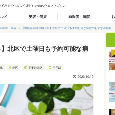
みずみまで住みよく楽しむためのウェブマガジン
ルメ
美容・健康
歯医者・病院
お
歯医者・病院
【消化器内科や婦人科】北区で土曜日も予約可能な病院のおすすめ情報
科】北区で土曜日も予約可能な病
1
城北
北区
王子神谷駅
王子駅
2023.10.19
2
3