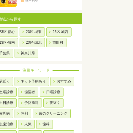
廃車買取
地域から探す
23区-都心
23区-城東
23区-城西
23区-城南
23区-城北
市町村
千葉県
神奈川県
注目キーワード
駅近く
ネット予約あり
おすすめ
土曜診療
歯医者
日曜診療
土日診療
予防歯科
夜遅く
歯周病
評判
歯のクリーニング
虫歯治療
人気
歯科