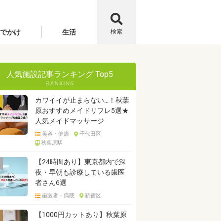
でかけ
生活
検索
人気施設記事ランキング Top5
カワイイが止まらない…！秋葉
原おすすめメイドリフレ5選★
人気メイドマッサージ
美容・健康
千代田区
秋葉原駅
【24時間あり】東京都内で深
夜・早朝も診療している歯医
者さん6選
歯医者・病院
新宿区
【1000円カットあり】秋葉原