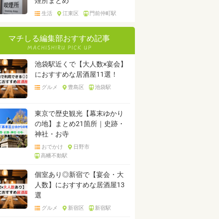
煙所まとめ
生活
江東区
門前仲町駅
マチしる編集部おすすめ記事
池袋駅近くで【大人数×宴会】
におすすめな居酒屋11選！
グルメ
豊島区
池袋駅
東京で歴史観光【幕末ゆかり
の地】まとめ21箇所｜史跡・
神社・お寺
おでかけ
日野市
高幡不動駅
個室あり◎新宿で【宴会・大
人数】におすすめな居酒屋13
選
グルメ
新宿区
新宿駅