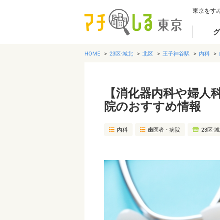
東京をす
グ
HOME
23区-城北
北区
王子神谷駅
内科
【消化器内科や婦人
院のおすすめ情報
内科
歯医者・病院
23区-