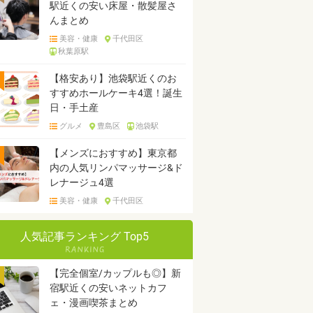
駅近くの安い床屋・散髪屋さ
んまとめ
美容・健康
千代田区
秋葉原駅
【格安あり】池袋駅近くのお
すすめホールケーキ4選！誕生
日・手土産
グルメ
豊島区
池袋駅
【メンズにおすすめ】東京都
内の人気リンパマッサージ&ド
レナージュ4選
美容・健康
千代田区
人気記事ランキング Top5
【完全個室/カップルも◎】新
宿駅近くの安いネットカフ
ェ・漫画喫茶まとめ