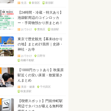
生活
新宿区
新宿駅
【24時間・冷蔵・特大あり】
池袋駅周辺のコインロッカ
ー・手荷物預かり所まとめ！
おでかけ
豊島区
池袋駅
東京で歴史観光【幕末ゆかり
の地】まとめ21箇所｜史跡・
神社・お寺
おでかけ
日野市
高幡不動駅
【1000円カットあり】秋葉原
駅近くの安い床屋・散髪屋さ
んまとめ
美容・健康
千代田区
秋葉原駅
【喫煙スポット】門前仲町駅
周辺でタバコが吸える無料喫