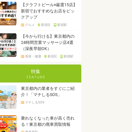
【クラフトビール×厳選15店】
新宿でおすすめなお店をピッ
クアップ
グルメ
新宿区
新宿駅
【今から行ける】東京都内の
24時間営業マッサージ店4選
（深夜早朝OK）
美容・健康
新宿区
新宿駅
特集
東京都内の業者をすぐにご紹
介！「マチしるSOS」
マチしるSOS
乗れなくなった車が高く売れ
る！東京都の廃車買取情報