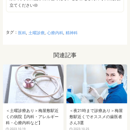
立てください𑁍
タグ：
医科
土曜診療
心療内科
精神科
関連記事
＜土曜診療あり＞梅屋敷駅近
＜夜21時まで診療あり＞梅屋
くの病院【内科・アレルギー
敷駅近くでオススメの歯医者
科・心療内科など】
さん3選
2023.10.19
2023.10.25