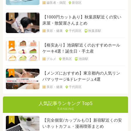
歯医者・病院
新宿区
3
【1000円カットあり】秋葉原駅近くの安い
床屋・散髪屋さんまとめ
美容・健康
千代田区
秋葉原駅
4
【格安あり】池袋駅近くのおすすめホール
ケーキ4選！誕生日・手土産
グルメ
豊島区
池袋駅
5
【メンズにおすすめ】東京都内の人気リン
パマッサージ&ドレナージュ4選
美容・健康
千代田区
人気記事ランキング Top5
1
【完全個室/カップルも◎】新宿駅近くの安
いネットカフェ・漫画喫茶まとめ