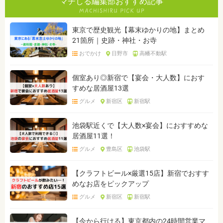
マチしる編集部おすすめ記事
東京で歴史観光【幕末ゆかりの地】まとめ
21箇所｜史跡・神社・お寺
おでかけ
日野市
高幡不動駅
個室あり◎新宿で【宴会・大人数】におす
すめな居酒屋13選
グルメ
新宿区
新宿駅
池袋駅近くで【大人数×宴会】におすすめな
居酒屋11選！
グルメ
豊島区
池袋駅
【クラフトビール×厳選15店】新宿でおすす
めなお店をピックアップ
グルメ
新宿区
新宿駅
【今から行ける】東京都内の24時間営業マ