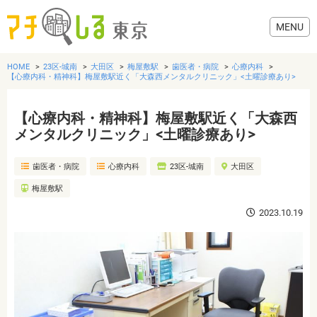
HOME
23区-城南
大田区
梅屋敷駅
歯医者・病院
心療内科
【心療内科・精神科】梅屋敷駅近く「大森西メンタルクリニック」<土曜診療あり>
【心療内科・精神科】梅屋敷駅近く「大森西
グルメ
メンタルクリニック」<土曜診療あり>
歯医者・病院
心療内科
23区-城南
大田区
美容・健康
梅屋敷駅
歯医者・病院
2023.10.19
おでかけ
生活