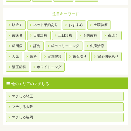
注目キーワード
駅近く
ネット予約あり
おすすめ
土曜診療
歯医者
日曜診療
土日診療
予防歯科
夜遅く
歯周病
評判
歯のクリーニング
虫歯治療
人気
歯科
定期健診
歯石取り
完全個室あり
矯正歯科
ホワイトニング
他のエリアのマチしる
マチしる埼玉
マチしる大阪
マチしる福岡