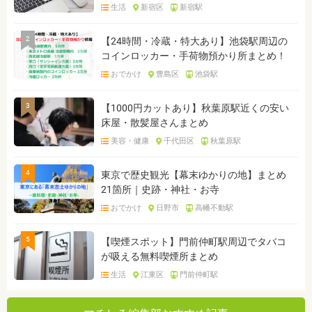
生活
新宿区
新宿駅
2
【24時間・冷蔵・特大あり】池袋駅周辺の
コインロッカー・手荷物預かり所まとめ！
おでかけ
豊島区
池袋駅
3
【1000円カットあり】秋葉原駅近くの安い
床屋・散髪屋さんまとめ
美容・健康
千代田区
秋葉原駅
4
東京で歴史観光【幕末ゆかりの地】まとめ
21箇所｜史跡・神社・お寺
おでかけ
日野市
高幡不動駅
5
【喫煙スポット】門前仲町駅周辺でタバコ
が吸える無料喫煙所まとめ
生活
江東区
門前仲町駅