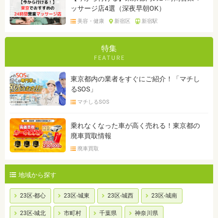
ッサージ店4選（深夜早朝OK）
美容・健康
新宿区
新宿駅
特集
東京都内の業者をすぐにご紹介！「マチし
るSOS」
マチしるSOS
乗れなくなった車が高く売れる！東京都の
廃車買取情報
廃車買取
地域から探す
23区-都心
23区-城東
23区-城西
23区-城南
23区-城北
市町村
千葉県
神奈川県