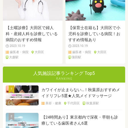
【土曜診療】大田区で婦人
【保育士在籍も】大田区で小
科・産婦人科を診療している
児科を診療している病院！お
病院のおすすめ情報
すすめ情報あり
2023.10.19
2023.10.19
歯医者・病院
大田区
歯医者・病院
大田区
大森駅
蒲田駅
人気施設記事ランキング Top5
1
カワイイが止まらない…！秋葉原おすすめメ
イドリフレ5選★人気メイドマッサージ
美容・健康
千代田区
秋葉原駅
2
【24時間あり】東京都内で深夜・早朝も診
療している歯医者さん6選