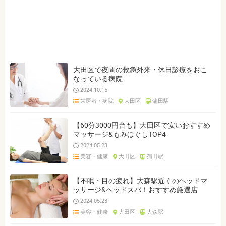
ジャンルを選ぶ
※複数選択可能です
クリア
検索
大田区で夜間の救急外来・休日診療をおこ
なっている病院
2024.10.15
歯医者・病院
大田区
蒲田駅
【60分3000円台も】大田区で安いおすすめ
マッサージ&もみほぐしTOP4
2024.05.23
美容・健康
大田区
蒲田駅
【不眠・目の疲れ】大森駅近くのヘッドマ
ッサージ&ヘッドスパ！おすすめ厳選店
2024.05.23
美容・健康
大田区
大森駅