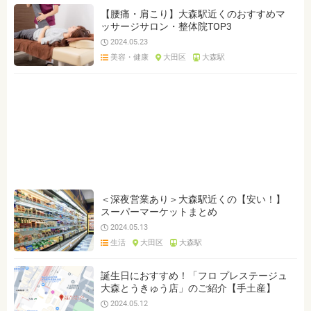
【腰痛・肩こり】大森駅近くのおすすめマ
ッサージサロン・整体院TOP3
2024.05.23
美容・健康
大田区
大森駅
＜深夜営業あり＞大森駅近くの【安い！】
スーパーマーケットまとめ
2024.05.13
生活
大田区
大森駅
誕生日におすすめ！「フロ プレステージュ
大森とうきゅう店」のご紹介【手土産】
2024.05.12