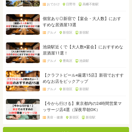
おでかけ
日野市
高幡不動駅
個室あり◎新宿で【宴会・大人数】におす
すめな居酒屋13選
グルメ
新宿区
新宿駅
池袋駅近くで【大人数×宴会】におすすめな
居酒屋11選！
グルメ
豊島区
池袋駅
【クラフトビール×厳選15店】新宿でおすす
めなお店をピックアップ
グルメ
新宿区
新宿駅
【今から行ける】東京都内の24時間営業マ
ッサージ店4選（深夜早朝OK）
美容・健康
新宿区
新宿駅