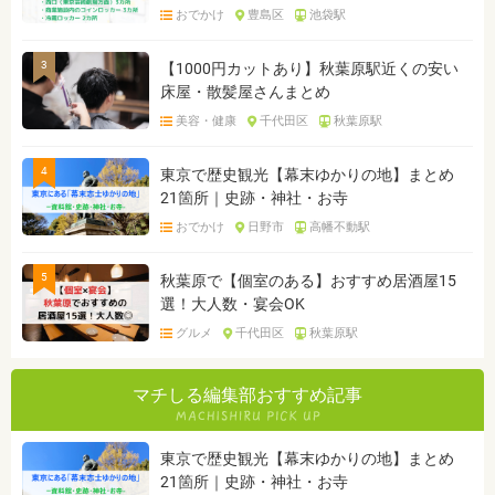
おでかけ
豊島区
池袋駅
3
【1000円カットあり】秋葉原駅近くの安い
床屋・散髪屋さんまとめ
美容・健康
千代田区
秋葉原駅
4
東京で歴史観光【幕末ゆかりの地】まとめ
21箇所｜史跡・神社・お寺
おでかけ
日野市
高幡不動駅
5
秋葉原で【個室のある】おすすめ居酒屋15
選！大人数・宴会OK
グルメ
千代田区
秋葉原駅
マチしる編集部おすすめ記事
東京で歴史観光【幕末ゆかりの地】まとめ
21箇所｜史跡・神社・お寺