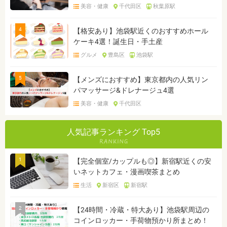
美容・健康
千代田区
秋葉原駅
4
【格安あり】池袋駅近くのおすすめホール
ケーキ4選！誕生日・手土産
グルメ
豊島区
池袋駅
5
【メンズにおすすめ】東京都内の人気リン
パマッサージ&ドレナージュ4選
美容・健康
千代田区
人気記事ランキング Top5
1
【完全個室/カップルも◎】新宿駅近くの安
いネットカフェ・漫画喫茶まとめ
生活
新宿区
新宿駅
2
【24時間・冷蔵・特大あり】池袋駅周辺の
コインロッカー・手荷物預かり所まとめ！