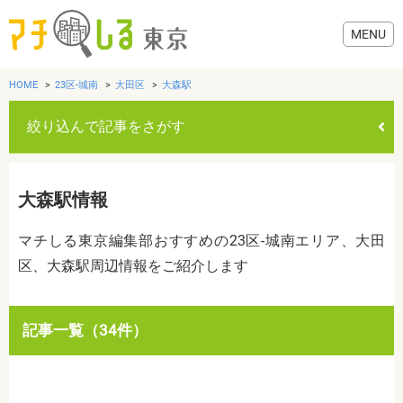
HOME
23区-城南
大田区
大森駅
絞り込んで記事をさがす
グルメ
大森駅情報
美容・健康
マチしる東京編集部おすすめの23区-城南エリア、大田
区、大森駅周辺情報をご紹介します
歯医者・病院
おでかけ
カテゴリを選ぶ
記事一覧（34件）
すべて
グルメ
美容・健康
歯医者・病院
おでかけ
生活
生活
お役立ち情報