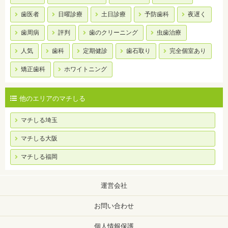
歯医者
日曜診療
土日診療
予防歯科
夜遅く
歯周病
評判
歯のクリーニング
虫歯治療
人気
歯科
定期健診
歯石取り
完全個室あり
矯正歯科
ホワイトニング
他のエリアのマチしる
マチしる埼玉
マチしる大阪
マチしる福岡
運営会社
お問い合わせ
個人情報保護