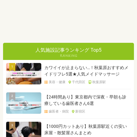
人気施設記事ランキング Top5
1
カワイイが止まらない…！秋葉原おすすめメ
イドリフレ5選★人気メイドマッサージ
美容・健康
千代田区
秋葉原駅
2
【24時間あり】東京都内で深夜・早朝も診
療している歯医者さん6選
歯医者・病院
新宿区
3
【1000円カットあり】秋葉原駅近くの安い
床屋・散髪屋さんまとめ