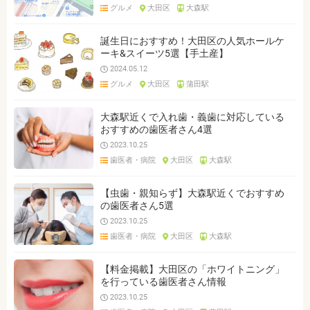
グルメ
大田区
大森駅
誕生日におすすめ！大田区の人気ホールケ
ーキ&スイーツ5選【手土産】
2024.05.12
グルメ
大田区
蒲田駅
大森駅近くで入れ歯・義歯に対応している
おすすめの歯医者さん4選
2023.10.25
歯医者・病院
大田区
大森駅
【虫歯・親知らず】大森駅近くでおすすめ
の歯医者さん5選
2023.10.25
歯医者・病院
大田区
大森駅
【料金掲載】大田区の「ホワイトニング」
を行っている歯医者さん情報
2023.10.25