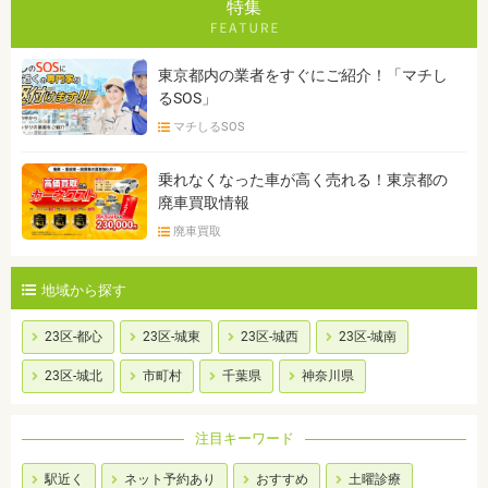
特集
東京都内の業者をすぐにご紹介！「マチし
るSOS」
マチしるSOS
乗れなくなった車が高く売れる！東京都の
廃車買取情報
廃車買取
地域から探す
23区-都心
23区-城東
23区-城西
23区-城南
23区-城北
市町村
千葉県
神奈川県
注目キーワード
駅近く
ネット予約あり
おすすめ
土曜診療