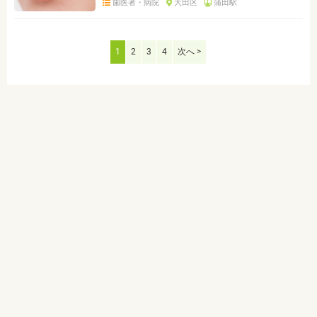
歯医者・病院
大田区
蒲田駅
1
2
3
4
次へ >