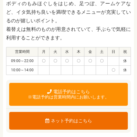
ボディのもみほぐしをはじめ、足つぼ、アームケアな
ど、イタ気持ち良いを満喫できるメニューが充実してい
るのが嬉しいポイント。
着替えは無料のものが用意されていて、手ぶらで気軽に
利用することができます。
営業時間
月
火
水
木
金
土
日
祝
09:00～22:00
〇
〇
〇
〇
〇
〇
休
10:00～14:00
〇
休
電話予約はこちら
※電話予約は営業時間内にお願いします。
ネット予約はこちら