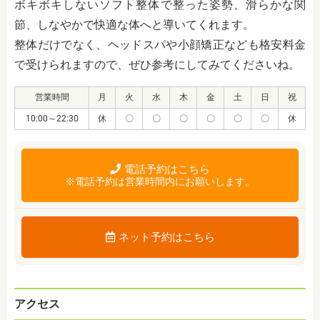
ボキボキしないソフト整体で整った姿勢、滑らかな関
節、しなやかで快適な体へと導いてくれます。
整体だけでなく、ヘッドスパや小顔矯正なども格安料金
で受けられますので、ぜひ参考にしてみてくださいね。
営業時間
月
火
水
木
金
土
日
祝
10:00～22:30
休
〇
〇
〇
〇
〇
〇
休
電話予約はこちら
※電話予約は営業時間内にお願いします。
ネット予約はこちら
アクセス