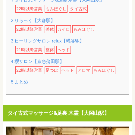
1
タイ古式マッサージ&足裏 木霊【大岡山駅】
22時以降営業
もみほぐし
タイ古式
2
りらっく【大森駅】
22時以降営業
整体
カイロ
もみほぐし
3
ヒーリングサロン relux【糀谷駅】
21時以降営業
整体
ヘッド
4
櫻サロン【京急蒲田駅】
22時以降営業
足つぼ
ヘッド
アロマ
もみほぐし
5
まとめ
タイ古式マッサージ&足裏 木霊【大岡山駅】