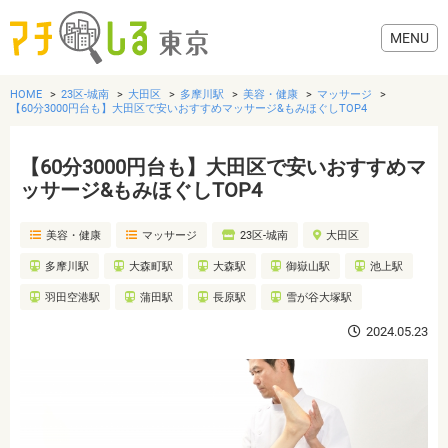
HOME
23区-城南
大田区
多摩川駅
美容・健康
マッサージ
【60分3000円台も】大田区で安いおすすめマッサージ&もみほぐしTOP4
【60分3000円台も】大田区で安いおすすめマ
グルメ
ッサージ&もみほぐしTOP4
美容・健康
マッサージ
23区-城南
大田区
美容・健康
多摩川駅
大森町駅
大森駅
御嶽山駅
池上駅
歯医者・病院
羽田空港駅
蒲田駅
長原駅
雪が谷大塚駅
2024.05.23
おでかけ
生活