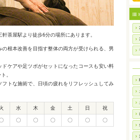
三軒茶屋駅より徒歩6分の場所にあります。
みの根本改善を目指す整体の両方が受けられる、男
。
ッドケアや足ツボがセットになったコースも安い料
ント。
ソフトな施術で、日頃の疲れをリフレッシュしてみ
火
水
木
金
土
日
祝
〇
〇
〇
〇
〇
〇
〇