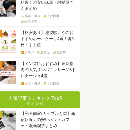
駅近くの安い床屋・散髪屋さ
んまとめ
美容・健康
千代田区
秋葉原駅
【格安あり】池袋駅近くのお
すすめホールケーキ4選！誕生
日・手土産
グルメ
豊島区
池袋駅
【メンズにおすすめ】東京都
内の人気リンパマッサージ&ド
レナージュ4選
美容・健康
千代田区
人気記事ランキング Top5
【完全個室/カップルも◎】新
宿駅近くの安いネットカフ
ェ・漫画喫茶まとめ