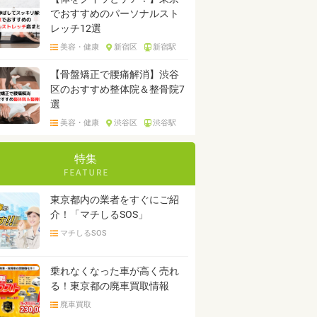
でおすすめのパーソナルスト
レッチ12選
美容・健康
新宿区
新宿駅
【骨盤矯正で腰痛解消】渋谷
区のおすすめ整体院＆整骨院7
選
美容・健康
渋谷区
渋谷駅
特集
東京都内の業者をすぐにご紹
介！「マチしるSOS」
マチしるSOS
乗れなくなった車が高く売れ
る！東京都の廃車買取情報
廃車買取