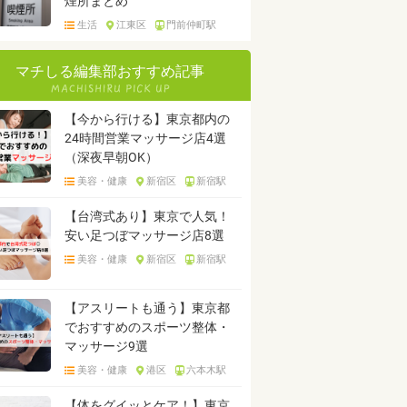
煙所まとめ
生活
江東区
門前仲町駅
マチしる編集部おすすめ記事
【今から行ける】東京都内の
24時間営業マッサージ店4選
（深夜早朝OK）
美容・健康
新宿区
新宿駅
【台湾式あり】東京で人気！
安い足つぼマッサージ店8選
美容・健康
新宿区
新宿駅
【アスリートも通う】東京都
でおすすめのスポーツ整体・
マッサージ9選
美容・健康
港区
六本木駅
【体をグイッとケア！】東京