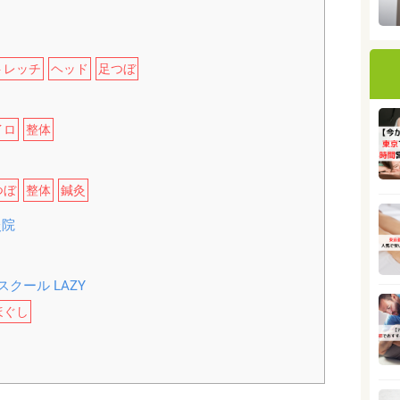
トレッチ
ヘッド
足つぼ
イロ
整体
つぼ
整体
鍼灸
灸院
クール LAZY
ほぐし