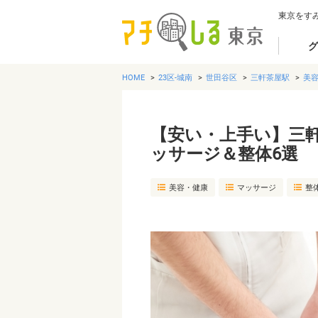
東京をす
グ
HOME
23区-城南
世田谷区
三軒茶屋駅
美
【安い・上手い】三
ッサージ＆整体6選
美容・健康
マッサージ
整