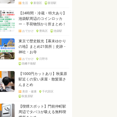
生活
新宿区
新宿駅
【24時間・冷蔵・特大あり】
池袋駅周辺のコインロッカ
ー・手荷物預かり所まとめ！
おでかけ
豊島区
池袋駅
東京で歴史観光【幕末ゆかり
の地】まとめ21箇所｜史跡・
神社・お寺
おでかけ
日野市
高幡不動駅
【1000円カットあり】秋葉原
駅近くの安い床屋・散髪屋さ
んまとめ
美容・健康
千代田区
秋葉原駅
【喫煙スポット】門前仲町駅
周辺でタバコが吸える無料喫