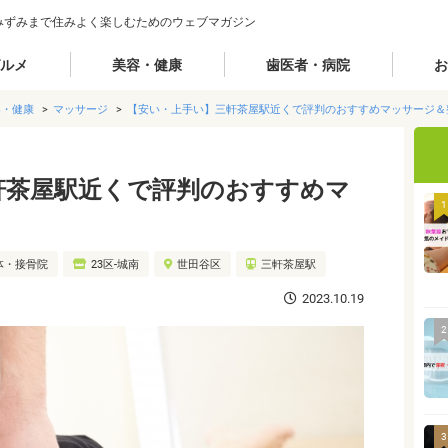
みずみまで住みよく楽しむためのウェブマガジン
ルメ
美容・健康
歯医者・病院
お
容・健康
マッサージ
【安い・上手い】三軒茶屋駅近くで評判のおすすめマッサージ＆
軒茶屋駅近くで評判のおすすめマ
1
体・接骨院
23区-城南
世田谷区
三軒茶屋駅
2023.10.19
2
3