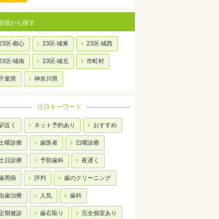
地域から探す
23区-都心
23区-城東
23区-城西
23区-城南
23区-城北
市町村
千葉県
神奈川県
注目キーワード
駅近く
ネット予約あり
おすすめ
土曜診療
歯医者
日曜診療
土日診療
予防歯科
夜遅く
歯周病
評判
歯のクリーニング
虫歯治療
人気
歯科
定期健診
歯石取り
完全個室あり