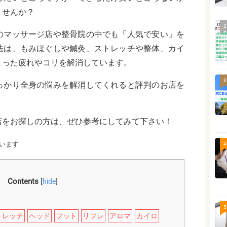
ませんか？
2
のマッサージ店や整骨院の中でも「人気で安い」を
法は、もみほぐしや鍼灸、ストレッチや整体、カイ
まった疲れやコリを解消しています。
3
っかり全身の悩みを解消してくれると評判のお店を
店をお探しの方は、ぜひ参考にしてみて下さい！
います
4
Contents
[
hide
]
5
トレッチ
ヘッド
フット
リフレ
アロマ
カイロ