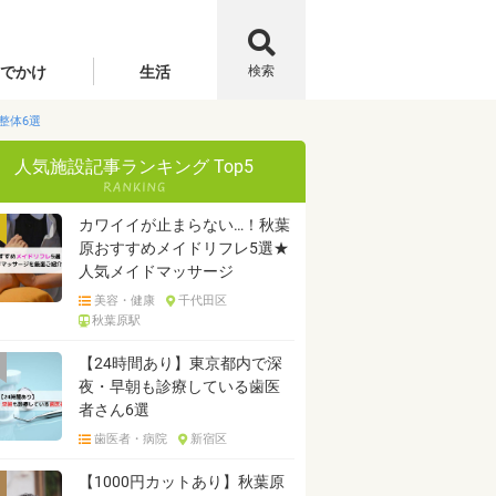
でかけ
生活
検索
整体6選
人気施設記事ランキング Top5
カワイイが止まらない…！秋葉
原おすすめメイドリフレ5選★
人気メイドマッサージ
美容・健康
千代田区
秋葉原駅
【24時間あり】東京都内で深
夜・早朝も診療している歯医
者さん6選
歯医者・病院
新宿区
【1000円カットあり】秋葉原