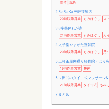
整体
鍼灸
2
Re.Ra.Ku 三軒茶屋店
20時以降営業
もみほぐし
ス
3
S字整体わが家
21時以降営業
もみほぐし
カ
4
太子堂やまがた整骨院
20時以降営業
もみほぐし
足
5
三軒茶屋栄通り接骨院・はり
19時以降営業
整体
6
世田谷のタイ古式マッサージ&ス
21時以降営業
タイ古式
もみ
7
まとめ