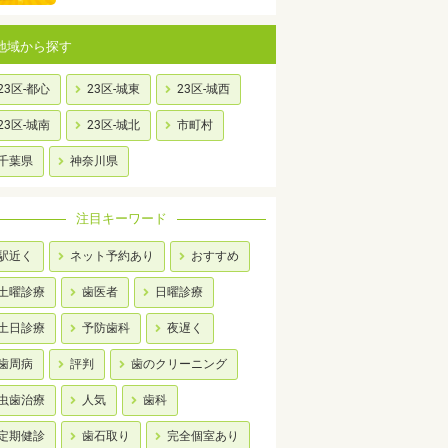
地域から探す
23区-都心
23区-城東
23区-城西
23区-城南
23区-城北
市町村
千葉県
神奈川県
注目キーワード
駅近く
ネット予約あり
おすすめ
土曜診療
歯医者
日曜診療
土日診療
予防歯科
夜遅く
歯周病
評判
歯のクリーニング
虫歯治療
人気
歯科
定期健診
歯石取り
完全個室あり