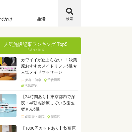
でかけ
生活
検索
人気施設記事ランキング Top5
カワイイが止まらない…！秋葉
原おすすめメイドリフレ5選★
人気メイドマッサージ
美容・健康
千代田区
秋葉原駅
【24時間あり】東京都内で深
夜・早朝も診療している歯医
者さん6選
歯医者・病院
新宿区
【1000円カットあり】秋葉原