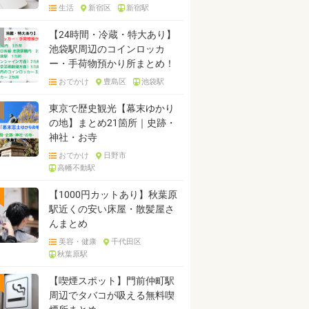
生活
新宿区
新宿駅
【24時間・冷蔵・特大あり】
池袋駅周辺のコインロッカ
ー・手荷物預かり所まとめ！
おでかけ
豊島区
池袋駅
東京で歴史観光【幕末ゆかり
の地】まとめ21箇所｜史跡・
神社・お寺
おでかけ
日野市
高幡不動駅
【1000円カットあり】秋葉原
駅近くの安い床屋・散髪屋さ
んまとめ
美容・健康
千代田区
秋葉原駅
【喫煙スポット】門前仲町駅
周辺でタバコが吸える無料喫