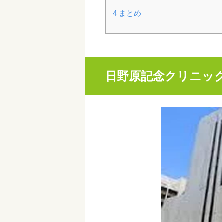
4
まとめ
日野原記念クリニッ