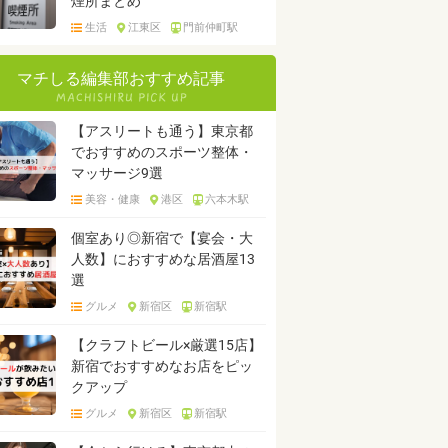
煙所まとめ
生活
江東区
門前仲町駅
マチしる編集部おすすめ記事
【アスリートも通う】東京都
でおすすめのスポーツ整体・
マッサージ9選
美容・健康
港区
六本木駅
個室あり◎新宿で【宴会・大
人数】におすすめな居酒屋13
選
グルメ
新宿区
新宿駅
【クラフトビール×厳選15店】
新宿でおすすめなお店をピッ
クアップ
グルメ
新宿区
新宿駅