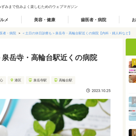
みずみまで住みよく楽しむためのウェブマガジン
ルメ
美容・健康
歯医者・病院
お
医者・病院
＜土日の休日診療も＞泉岳寺・高輪台駅近くの病院【内科・婦人科など】
＞泉岳寺・高輪台駅近くの病院
1
】
都心
港区
泉岳寺駅
高輪台駅
2023.10.25
2
3