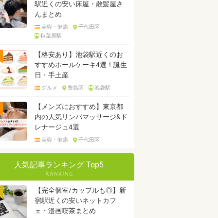
駅近くの安い床屋・散髪屋さ
んまとめ
美容・健康
千代田区
秋葉原駅
【格安あり】池袋駅近くのお
すすめホールケーキ4選！誕生
日・手土産
グルメ
豊島区
池袋駅
【メンズにおすすめ】東京都
内の人気リンパマッサージ&ド
レナージュ4選
美容・健康
千代田区
人気記事ランキング Top5
【完全個室/カップルも◎】新
宿駅近くの安いネットカフ
ェ・漫画喫茶まとめ