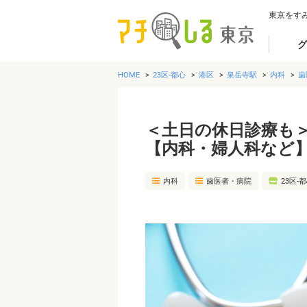
東京をす
グ
HOME
23区-都心
港区
泉岳寺駅
内科
歯
＜土日の休日診療も
【内科・婦人科など
内科
歯医者・病院
23区-