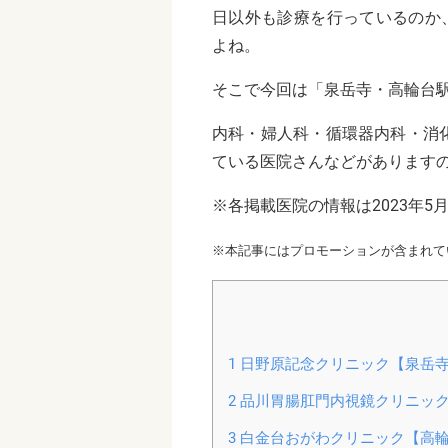
日以外も診療を行っているのか
よね。
そこで今回は「泉岳寺・高輪台
内科・
婦人科・循環器内科・消
ている医院さんなどがあります
※各掲載医院の情報は2023年5
※本記事にはプロモーションが含まれて
1
日野原記念クリニック【泉岳
2
品川胃腸肛門内視鏡クリニッ
3
白金台おがわクリニック【高