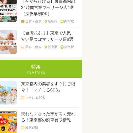
【今から行ける】東京都内の
24時間営業マッサージ店4選
（深夜早朝OK）
美容・健康
新宿区
新宿駅
【台湾式あり】東京で人気！
安い足つぼマッサージ店8選
美容・健康
新宿区
新宿駅
特集
東京都内の業者をすぐにご紹
介！「マチしるSOS」
マチしるSOS
乗れなくなった車が高く売れ
る！東京都の廃車買取情報
廃車買取