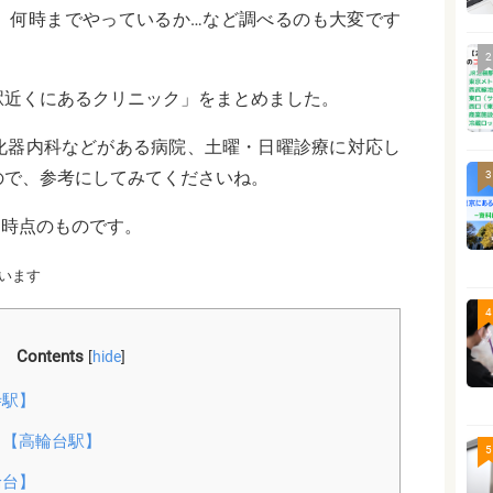
、何時までやっているか…など調べるのも大変です
2
駅近くにあるクリニック」をまとめました。
化器内科
などがある病院、土曜・日曜診療に対応し
ので、参考にしてみてくださいね。
3
月時点のものです。
います
4
Contents
[
hide
]
寺駅】
ク【高輪台駅】
5
輪台】