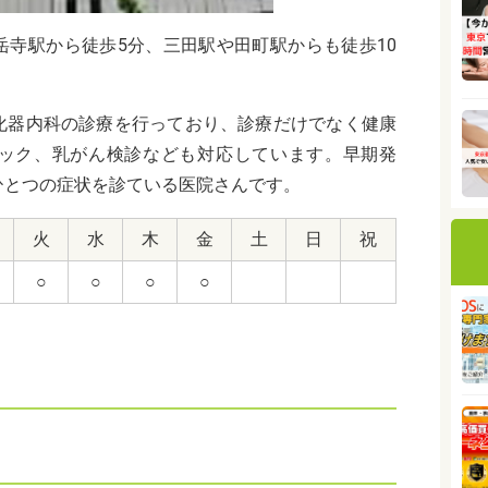
岳寺駅から徒歩5分、三田駅や田町駅からも徒歩10
化器内科の診療を行っており、診療だけでなく健康
ック、乳がん検診なども対応しています。早期発
ひとつの症状を診ている医院さんです。
火
水
木
金
土
日
祝
○
○
○
○