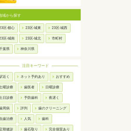
地域から探す
23区-都心
23区-城東
23区-城西
23区-城南
23区-城北
市町村
千葉県
神奈川県
注目キーワード
駅近く
ネット予約あり
おすすめ
土曜診療
歯医者
日曜診療
土日診療
予防歯科
夜遅く
歯周病
評判
歯のクリーニング
虫歯治療
人気
歯科
定期健診
歯石取り
完全個室あり