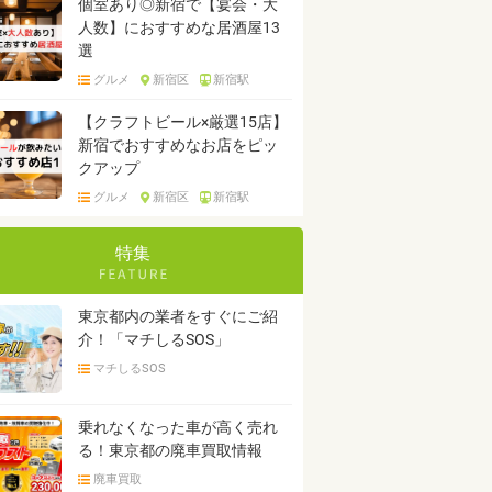
個室あり◎新宿で【宴会・大
人数】におすすめな居酒屋13
選
グルメ
新宿区
新宿駅
【クラフトビール×厳選15店】
新宿でおすすめなお店をピッ
クアップ
グルメ
新宿区
新宿駅
特集
東京都内の業者をすぐにご紹
介！「マチしるSOS」
マチしるSOS
乗れなくなった車が高く売れ
る！東京都の廃車買取情報
廃車買取