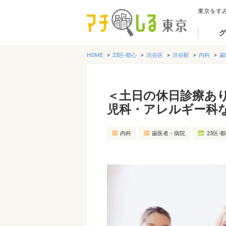
東京をす
グ
HOME
23区-都心
渋谷区
渋谷駅
内科
歯
＜土日の休日診療あ
児科・アレルギー科
内科
歯医者・病院
23区-