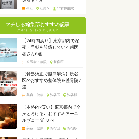
煙所まとめ
生活
江東区
門前仲町駅
マチしる編集部おすすめ記事
【24時間あり】東京都内で深
夜・早朝も診療している歯医
者さん6選
歯医者・病院
新宿区
【骨盤矯正で腰痛解消】渋谷
区のおすすめ整体院＆整骨院7
選
美容・健康
渋谷区
渋谷駅
【本格的×安い】東京都内で全
身とろける♩おすすめアーユ
ルヴェーダTOP4
美容・健康
新宿区
新宿駅