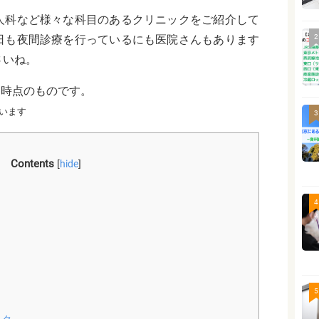
人科など様々な科目のあるクリニックをご紹介して
2
日も夜間診療を行っているにも医院さんもあります
さいね。
月時点のものです。
います
3
Contents
[
hide
]
4
5