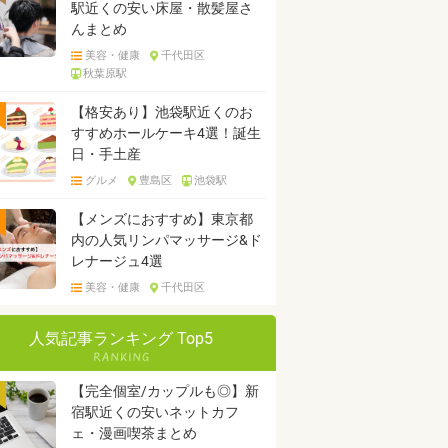
駅近くの安い床屋・散髪屋さ
んまとめ
美容・健康
千代田区
秋葉原駅
【格安あり】池袋駅近くのお
すすめホールケーキ4選！誕生
日・手土産
グルメ
豊島区
池袋駅
【メンズにおすすめ】東京都
内の人気リンパマッサージ&ド
レナージュ4選
美容・健康
千代田区
人気記事ランキング Top5
【完全個室/カップルも◎】新
宿駅近くの安いネットカフ
ェ・漫画喫茶まとめ