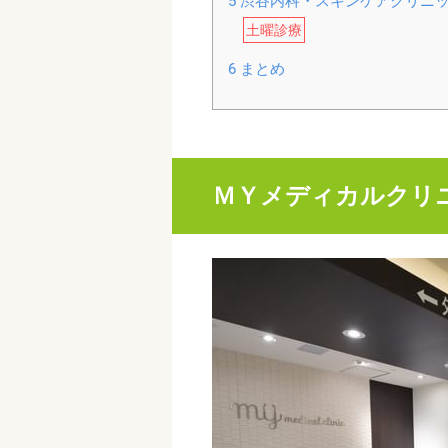
5
渋谷内科・スキンケアクリニ
土曜診療
6
まとめ
ＭＹメディカルクリ