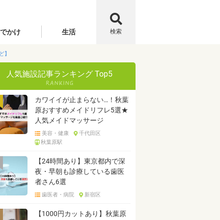
でかけ
生活
検索
ど】
人気施設記事ランキング Top5
カワイイが止まらない…！秋葉
原おすすめメイドリフレ5選★
人気メイドマッサージ
美容・健康
千代田区
秋葉原駅
【24時間あり】東京都内で深
夜・早朝も診療している歯医
者さん6選
歯医者・病院
新宿区
【1000円カットあり】秋葉原