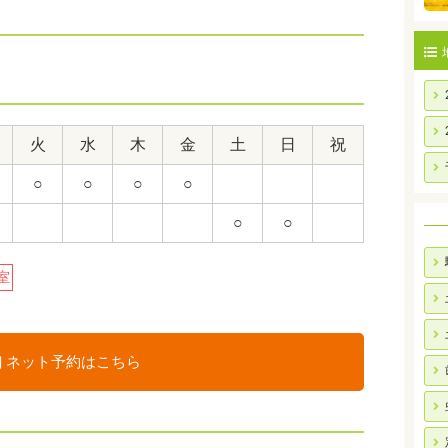
火
水
木
金
土
日
祝
○
○
○
○
○
○
室
ネット予約はこちら