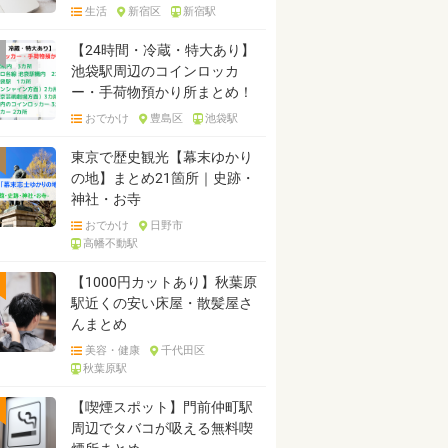
生活
新宿区
新宿駅
【24時間・冷蔵・特大あり】
池袋駅周辺のコインロッカ
ー・手荷物預かり所まとめ！
おでかけ
豊島区
池袋駅
東京で歴史観光【幕末ゆかり
の地】まとめ21箇所｜史跡・
神社・お寺
おでかけ
日野市
高幡不動駅
【1000円カットあり】秋葉原
駅近くの安い床屋・散髪屋さ
んまとめ
美容・健康
千代田区
秋葉原駅
【喫煙スポット】門前仲町駅
周辺でタバコが吸える無料喫