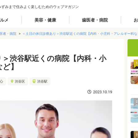
みずみまで住みよく楽しむためのウェブマガジン
ルメ
美容・健康
歯医者・病院
お
医者・病院
＜土日の休日診療あり＞渋谷駅近くの病院【内科・小児科・アレルギー科な
り＞渋谷駅近くの病院【内科・小
1
など】
都心
渋谷区
渋谷駅
2023.10.19
2
3