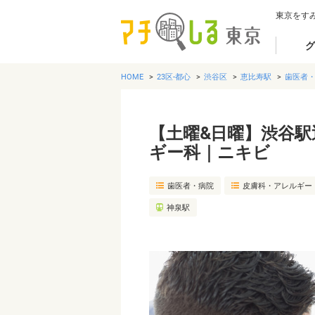
東京をす
グ
HOME
23区-都心
渋谷区
恵比寿駅
歯医者
【土曜&日曜】渋谷
ギー科｜ニキビ
歯医者・病院
皮膚科・アレルギー
神泉駅