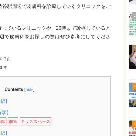
渋谷駅周辺で皮膚科を診療しているクリニックをご
2
行っているクリニックや、20時まで診療していると
辺で皮膚科をお探しの際はぜひ参考にしてくださ
3
事です。
ます
4
Contents
[
hide
]
谷駅】
谷駅】
医師
個室
キッズスペース
5
谷駅】