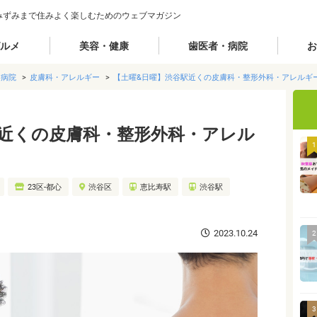
みずみまで住みよく楽しむためのウェブマガジン
ルメ
美容・健康
歯医者・病院
お
・病院
皮膚科・アレルギー
【土曜&日曜】渋谷駅近くの皮膚科・整形外科・アレルギ
駅近くの皮膚科・整形外科・アレル
1
23区-都心
渋谷区
恵比寿駅
渋谷駅
2023.10.24
2
3