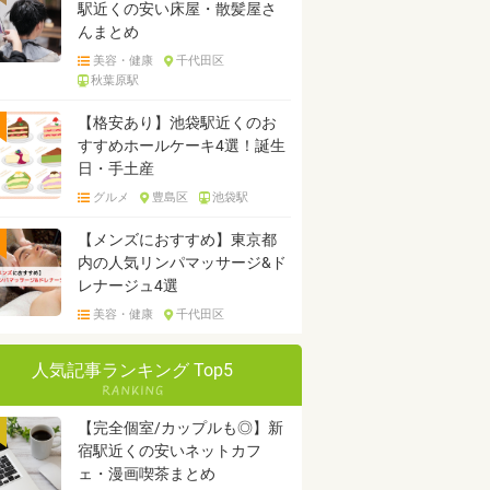
駅近くの安い床屋・散髪屋さ
んまとめ
美容・健康
千代田区
秋葉原駅
【格安あり】池袋駅近くのお
すすめホールケーキ4選！誕生
日・手土産
グルメ
豊島区
池袋駅
【メンズにおすすめ】東京都
内の人気リンパマッサージ&ド
レナージュ4選
美容・健康
千代田区
人気記事ランキング Top5
【完全個室/カップルも◎】新
宿駅近くの安いネットカフ
ェ・漫画喫茶まとめ