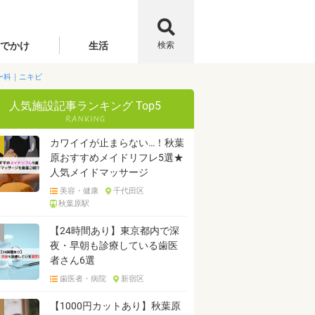
でかけ
生活
検索
ー科｜ニキビ
人気施設記事ランキング Top5
カワイイが止まらない…！秋葉
原おすすめメイドリフレ5選★
人気メイドマッサージ
美容・健康
千代田区
秋葉原駅
【24時間あり】東京都内で深
夜・早朝も診療している歯医
者さん6選
歯医者・病院
新宿区
【1000円カットあり】秋葉原