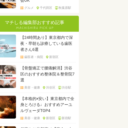
会OK
グルメ
千代田区
秋葉原駅
マチしる編集部おすすめ記事
【24時間あり】東京都内で深
夜・早朝も診療している歯医
者さん6選
歯医者・病院
新宿区
【骨盤矯正で腰痛解消】渋谷
区のおすすめ整体院＆整骨院7
選
美容・健康
渋谷区
渋谷駅
【本格的×安い】東京都内で全
身とろける♩おすすめアーユ
ルヴェーダTOP4
美容・健康
新宿区
新宿駅