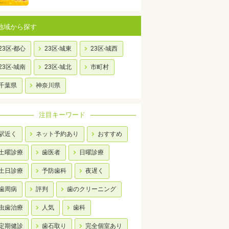
地域から探す
23区-都心
23区-城東
23区-城西
23区-城南
23区-城北
市町村
千葉県
神奈川県
注目キーワード
駅近く
ネット予約あり
おすすめ
土曜診療
歯医者
日曜診療
土日診療
予防歯科
夜遅く
歯周病
評判
歯のクリーニング
虫歯治療
人気
歯科
定期健診
歯石取り
完全個室あり