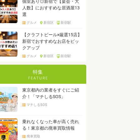
個室あり◎新宿で【宴会・大
人数】におすすめな居酒屋13
選
グルメ
新宿区
新宿駅
【クラフトビール×厳選15店】
新宿でおすすめなお店をピッ
クアップ
グルメ
新宿区
新宿駅
特集
東京都内の業者をすぐにご紹
介！「マチしるSOS」
マチしるSOS
乗れなくなった車が高く売れ
る！東京都の廃車買取情報
廃車買取