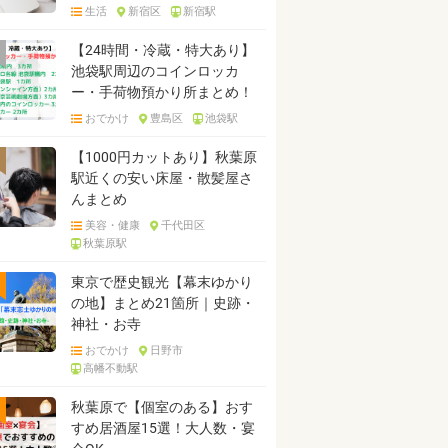
生活
新宿区
新宿駅
【24時間・冷蔵・特大あり】
池袋駅周辺のコインロッカ
ー・手荷物預かり所まとめ！
おでかけ
豊島区
池袋駅
【1000円カットあり】秋葉原
駅近くの安い床屋・散髪屋さ
んまとめ
美容・健康
千代田区
秋葉原駅
東京で歴史観光【幕末ゆかり
の地】まとめ21箇所｜史跡・
神社・お寺
おでかけ
日野市
高幡不動駅
秋葉原で【個室のある】おす
すめ居酒屋15選！大人数・宴