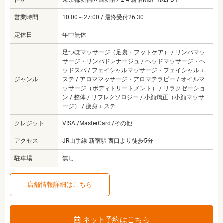
住所
東京都新宿区西新宿7-2-4 新宿MSビル2FB室
営業時間
10:00～27:00 / 最終受付26:30
定休日
年中無休
足つぼマッサージ（足裏・フットケア） / リンパマッ
サージ・リンパドレナージュ / ヘッドマッサージ・ヘ
ッドスパ / フェイシャルマッサージ・フェイシャルエ
ジャンル
ステ / アロママッサージ・アロマテラピー / オイルマ
ッサージ（ボディトリートメント） / リラクゼーショ
ン / 整体 / リフレクソロジー / 小顔矯正（小顔マッサ
ージ） / 痩身エステ
クレジット
VISA /MasterCard /その他
アクセス
JR山手線 新宿駅 西口より徒歩5分
駐車場
無し
店舗情報詳細はこちら
ネット予約はこちら