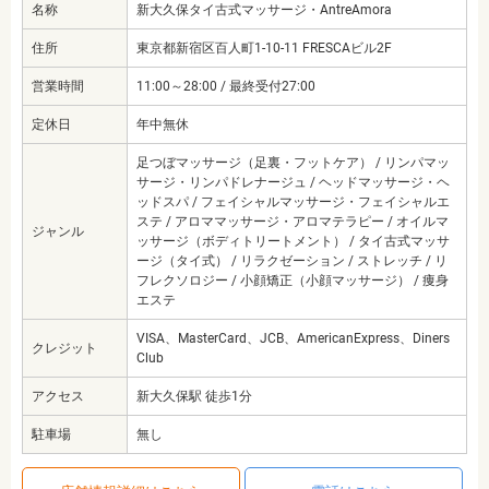
名称
新大久保タイ古式マッサージ・AntreAmora
住所
東京都新宿区百人町1-10-11 FRESCAビル2F
営業時間
11:00～28:00 / 最終受付27:00
定休日
年中無休
足つぼマッサージ（足裏・フットケア） / リンパマッ
サージ・リンパドレナージュ / ヘッドマッサージ・ヘ
ッドスパ / フェイシャルマッサージ・フェイシャルエ
ステ / アロママッサージ・アロマテラピー / オイルマ
ジャンル
ッサージ（ボディトリートメント） / タイ古式マッサ
ージ（タイ式） / リラクゼーション / ストレッチ / リ
フレクソロジー / 小顔矯正（小顔マッサージ） / 痩身
エステ
VISA、MasterCard、JCB、AmericanExpress、Diners
クレジット
Club
アクセス
新大久保駅 徒歩1分
駐車場
無し