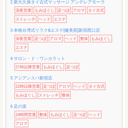
2
新大久保タイ古式マッサージ アンテレアモーラ
深夜営業
もみほぐし
足つぼ
アロマ
タイ古式
ストレッチ
ヘッド
エステ
3
本格台湾式リラク&エステ[健美苑]新宿西口店
深夜営業
足つぼ
アロマ
ヘッド
整体
もみほぐし
エステ
4
サロン・ド・ワンカラット
21時以降営業
もみほぐし
足つぼ
5
アジアンスパ新宿店
22時以降営業
足つぼ
アロマ
ヘッド
タイ古式
もみほぐし
ストレッチ
整体
6
足の楽
24時間営業
整体
もみほぐし
足つぼ
ヘッド
アロマ