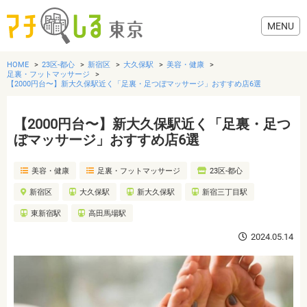
HOME
23区-都心
新宿区
大久保駅
美容・健康
足裏・フットマッサージ
【2000円台〜】新大久保駅近く「足裏・足つぼマッサージ」おすすめ店6選
【2000円台〜】新大久保駅近く「足裏・足つ
グルメ
ぼマッサージ」おすすめ店6選
美容・健康
美容・健康
足裏・フットマッサージ
23区-都心
新宿区
大久保駅
新大久保駅
新宿三丁目駅
歯医者・病院
東新宿駅
高田馬場駅
2024.05.14
おでかけ
生活