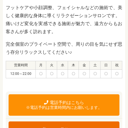
フットケアや小顔調整、フェイシャルなどの施術で、美
しく健康的な身体に導くリラクゼーションサロンです。
痛いけど変化を実感できる施術が魅力で、遠方からもお
客さんが多く訪れます。
完全個室のプライベート空間で、周りの目を気にせず思
う存分リラックスしてください♪
営業時間
月
火
水
木
金
土
日
祝
12:00～22:00
〇
〇
〇
〇
〇
〇
〇
〇
電話予約はこちら
※電話予約は営業時間内にお願いします。