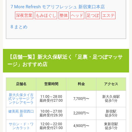
7
More Refresh モアリフレッシュ 新宿東口本店
深夜営業
もみほぐし
整体
ヘッド
足つぼ
エステ
8
まとめ
【店舗一覧】新大久保駅近く「足裏・足つぼマッサ
ージ」おすすめ店
店舗名
営業時間
料金
アクセス
新大久保タイ古
11:00～28:00
新大久保駅
式マッサージ ア
7,700円〜
最終受付27:00
徒歩1分
ンテレアモーラ
健美苑 新宿西口
10:00～27:00
新宿駅
2,200円〜
店
最終受付26:30
徒歩5分
サロン・ド・ワ
12:00～22:00
東新宿駅
4,900円〜
ンカラット
最終受付21:00
徒歩1分