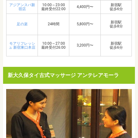
アジアンスパ新
10:00～23:00
新宿駅
4,400円〜
宿店
最終受付22:00
徒歩6分
新宿駅
足の楽
24時間
5,800円〜
徒歩8分
モアリフレッシ
10:00～27:00
新宿駅
3,200円〜
ュ 新宿東口本店
最終受付26:00
徒歩6分
新大久保タイ古式マッサージ アンテレアモーラ