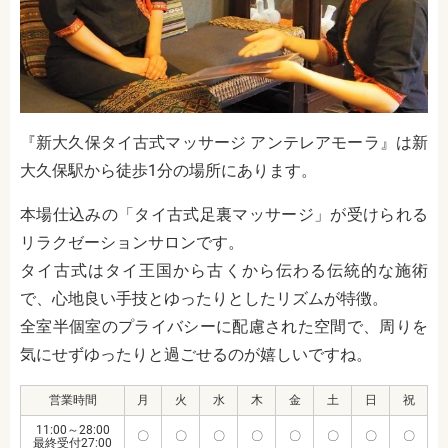
『新大久保タイ古式マッサージ アンテレアモーラ』は新
大久保駅から徒歩1分の場所にあります。
本場仕込みの「タイ古式足裏マッサージ」が受けられる
リラクゼーションサロンです。
タイ古式はタイ王国から古くから伝わる伝統的な施術
で、心地良い手技とゆったりとしたリズムが特徴。
全室半個室のプライバシーに配慮された空間で、周りを
気にせずゆったりと過ごせるのが嬉しいですね。
営業時間
月
火
水
木
金
土
日
祝
11:00～28:00
〇
〇
〇
〇
〇
〇
〇
〇
最終受付27:00