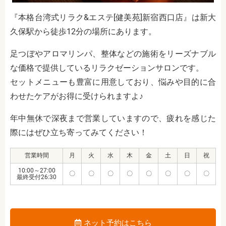
『本格台湾式リラク&エステ[健美苑]新宿西口店』は新大
久保駅から徒歩12分の場所にあります。
足つぼやアロマリンパ、整体などの施術をリーズナブル
な価格で提供しているリラクゼーションサロンです。
セットメニューも豊富に用意しており、悩みや目的に合
わせたケアがお得に受けられますよ♪
年中無休で深夜まで営業していますので、疲れを感じた
際にはぜひ立ち寄ってみてください！
営業時間
月
火
水
木
金
土
日
祝
10:00～27:00
〇
〇
〇
〇
〇
〇
〇
〇
最終受付26:30
ネット予約はこちら