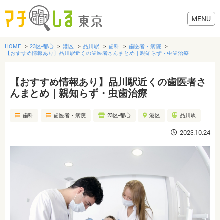
HOME
23区-都心
港区
品川駅
歯科
歯医者・病院
【おすすめ情報あり】品川駅近くの歯医者さんまとめ｜親知らず・虫歯治療
【おすすめ情報あり】品川駅近くの歯医者さ
グルメ
んまとめ｜親知らず・虫歯治療
歯科
歯医者・病院
23区-都心
港区
品川駅
美容・健康
2023.10.24
歯医者・病院
おでかけ
生活