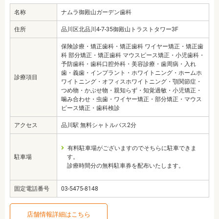
名称
ナムラ御殿山ガーデン歯科
住所
品川区北品川4-7-35御殿山トラストタワー3F
保険診療・矯正歯科・矯正歯科 ワイヤー矯正・矯正歯
科 部分矯正・矯正歯科 マウスピース矯正・小児歯科・
予防歯科・歯科口腔外科・美容診療・歯周病・入れ
歯・義歯・インプラント・ホワイトニング・ホームホ
診療項目
ワイトニング・オフィスホワイトニング・顎関節症・
つめ物・かぶせ物・親知らず・知覚過敏・小児矯正・
噛み合わせ・虫歯・ワイヤー矯正・部分矯正・マウス
ピース矯正・歯科検診
アクセス
品川駅 無料シャトルバス2分
有料駐車場がございますのでそちらに駐車できま
駐車場
す。
診療時間分の無料駐車券を配布いたします。
固定電話番号
03-5475-8148
店舗情報詳細はこちら