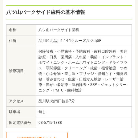
八ツ山パークサイド歯科の基本情報
名称
八ツ山パークサイド歯科
住所
品川区北品川1-14-1クルーズ八ツ山5F
保険診療・小児歯科・予防歯科・歯科口腔外科・美容
診療・口臭・歯周病・入れ歯・義歯・インプラント・
ホワイトニング・ホームホワイトニング・ドライマウ
ス・顎関節症・クリーニング・抜歯・根管治療・つめ
診療項目
物・かぶせ物・差し歯・ブリッジ・親知らず・知覚過
敏・噛み合わせ・虫歯・口腔がん検診・レーザー治
療・障がい者治療・歯石除去・SRP・ジェットクリー
ニング・PMTC・歯科検診
アクセス
品川駅 港南口徒歩7分
駐車場
無し
固定電話番号
03-5715-1888