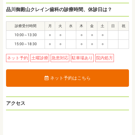
品川御殿山クレイン歯科の診療時間、休診日は？
診療受付時間
月
火
水
木
金
土
日
祝
10:00～13:30
○
○
○
○
○
15:00～18:30
○
○
○
○
○
ネット予約
土曜診療
急患対応
駐車場あり
院内処方
ネット予約はこちら
アクセス