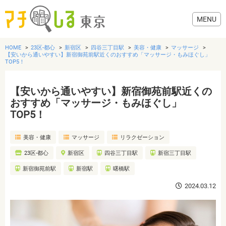
HOME
23区-都心
新宿区
四谷三丁目駅
美容・健康
マッサージ
【安いから通いやすい】新宿御苑前駅近くのおすすめ「マッサージ・もみほぐし」
TOP5！
【安いから通いやすい】新宿御苑前駅近くの
グルメ
おすすめ「マッサージ・もみほぐし」
TOP5！
美容・健康
美容・健康
マッサージ
リラクゼーション
歯医者・病院
23区-都心
新宿区
四谷三丁目駅
新宿三丁目駅
新宿御苑前駅
新宿駅
曙橋駅
おでかけ
2024.03.12
生活