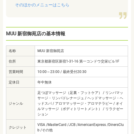
そのほかのメニューはこちら
MUU 新宿御苑店の基本情報
名称
MUU 新宿御苑店
住所
東京都新宿区新宿1-31-16 第一コンドウ交栄ビル1F
営業時間
10:00～23:00 / 最終受付20:30
定休日
年中無休
足つぼマッサージ（足裏・フットケア） / リンパマッ
サージ・リンパドレナージュ / ヘッドマッサージ・ヘ
ジャンル
ッドスパ / アロママッサージ・アロマテラピー / オイ
ルマッサージ（ボディトリートメント） / リラクゼー
ション
VISA /MasterCard /JCB /AmericanExpress /DinersClu
クレジット
b /その他