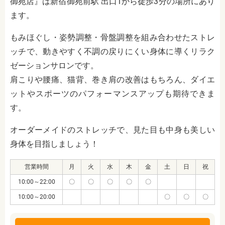
御苑店』は新宿御苑前駅 出口1から徒歩3分の場所にあり
ます。
もみほぐし・姿勢調整・骨盤調整を組み合わせたストレ
ッチで、動きやすく不調の戻りにくい身体に導くリラク
ゼーションサロンです。
肩こりや腰痛、猫背、巻き肩の改善はもちろん、ダイエ
ットやスポーツのパフォーマンスアップも期待できま
す。
オーダーメイドのストレッチで、見た目も中身も美しい
身体を目指しましょう！
営業時間
月
火
水
木
金
土
日
祝
10:00～22:00
〇
〇
〇
〇
〇
10:00～20:00
〇
〇
〇