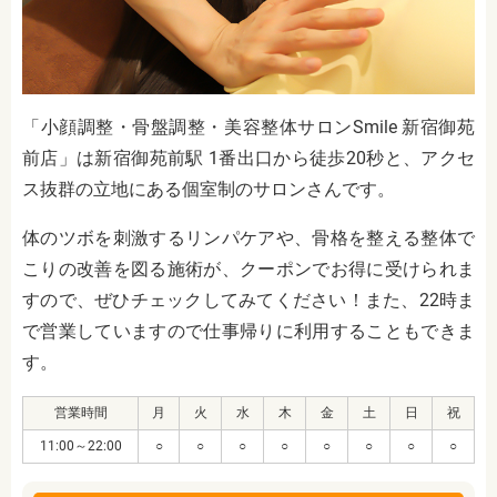
「小顔調整・骨盤調整・美容整体サロンSmile 新宿御苑
前店」は新宿御苑前駅 1番出口から徒歩20秒と、アクセ
ス抜群の立地にある個室制のサロンさんです。
体のツボを刺激するリンパケアや、骨格を整える整体で
こりの改善を図る施術が、クーポンでお得に受けられま
すので、ぜひチェックしてみてください！また、22時ま
で営業していますので仕事帰りに利用することもできま
す。
営業時間
月
火
水
木
金
土
日
祝
11:00～22:00
○
○
○
○
○
○
○
○