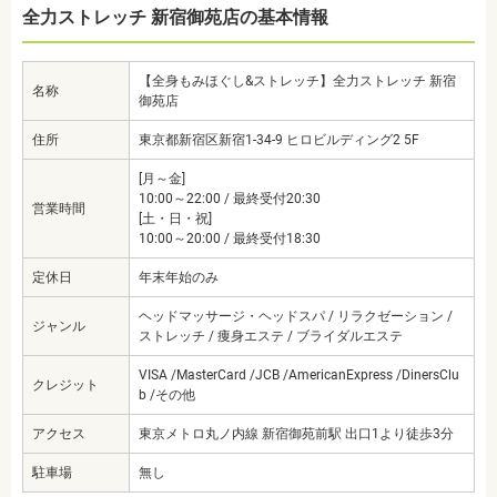
全力ストレッチ 新宿御苑店の基本情報
【全身もみほぐし&ストレッチ】全力ストレッチ 新宿
名称
御苑店
住所
東京都新宿区新宿1-34-9 ヒロビルディング2 5F
[月～金]
10:00～22:00 / 最終受付20:30
営業時間
[土・日・祝]
10:00～20:00 / 最終受付18:30
定休日
年末年始のみ
ヘッドマッサージ・ヘッドスパ / リラクゼーション /
ジャンル
ストレッチ / 痩身エステ / ブライダルエステ
VISA /MasterCard /JCB /AmericanExpress /DinersClu
クレジット
b /その他
アクセス
東京メトロ丸ノ内線 新宿御苑前駅 出口1より徒歩3分
駐車場
無し