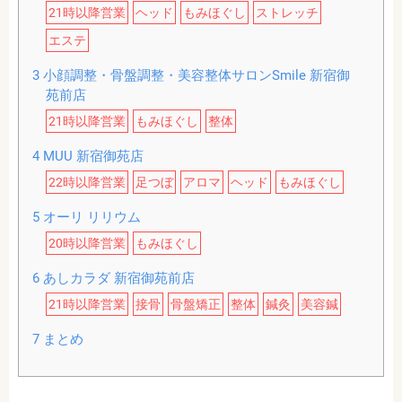
21時以降営業
ヘッド
もみほぐし
ストレッチ
エステ
3
小顔調整・骨盤調整・美容整体サロンSmile 新宿御
苑前店
21時以降営業
もみほぐし
整体
4
MUU 新宿御苑店
22時以降営業
足つぼ
アロマ
ヘッド
もみほぐし
5
オーリ リリウム
20時以降営業
もみほぐし
6
あしカラダ 新宿御苑前店
21時以降営業
接骨
骨盤矯正
整体
鍼灸
美容鍼
7
まとめ