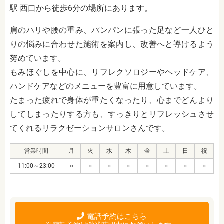
駅 西口から徒歩6分の場所にあります。
肩のハリや腰の重み、パンパンに張った足など一人ひと
りの悩みに合わせた施術を案内し、改善へと導けるよう
努めています。
もみほぐしを中心に、リフレクソロジーやヘッドケア、
ハンドケアなどのメニューを豊富に用意しています。
たまった疲れで身体が重たくなったり、心までどんより
してしまったりする方も、すっきりとリフレッシュさせ
てくれるリラクゼーションサロンさんです。
営業時間
月
火
水
木
金
土
日
祝
11:00～23:00
○
○
○
○
○
○
○
○
電話予約はこちら