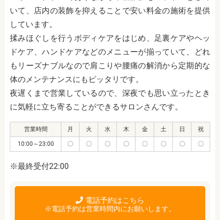
いて、店内の装飾を抑えることで安い料金の施術を提供
しています。
揉みほぐしを行うボディケアをはじめ、足裏ケアやヘッ
ドケア、ハンドケアなどのメニューが揃っていて、どれ
もリーズナブルなので肩こりや腰痛の解消から定期的な
体のメンテナンスにもピッタリです。
夜遅くまで営業しているので、深夜でも思い立ったとき
に気軽に立ち寄ることができるサロンさんです。
営業時間
月
火
水
木
金
土
日
祝
10:00～23:00
〇
〇
〇
〇
〇
〇
〇
〇
※最終受付22:00
電話予約はこちら
※電話予約は営業時間内にお願いします。