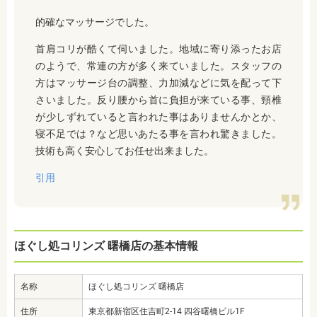
的確なマッサージでした。
首肩コリが酷くて伺いました。地域に寄り添ったお店
のようで、常連の方が多く来ていました。スタッフの
方はマッサージ台の調整、力加減などに気を配って下
さいました。反り腰から首に負担が来ている事、頸椎
が少しずれていると言われた事はありませんかとか、
寝不足では？など思いあたる事を言われ驚きました。
技術も高く安心してお任せ出来ました。
引用
ほぐし処コリンズ 曙橋店の基本情報
名称
ほぐし処コリンズ 曙橋店
住所
東京都新宿区住吉町2-14 四谷曙橋ビル1F