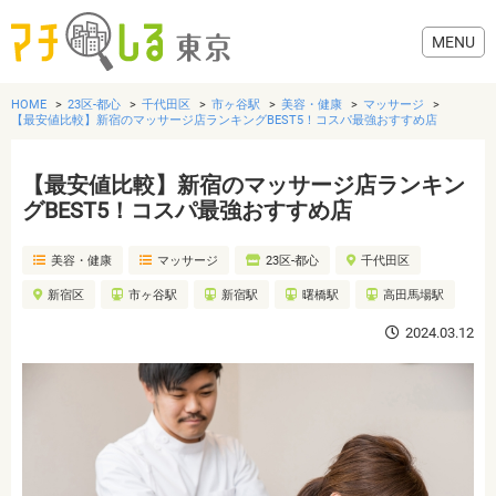
HOME
23区-都心
千代田区
市ヶ谷駅
美容・健康
マッサージ
【最安値比較】新宿のマッサージ店ランキングBEST5！コスパ最強おすすめ店
【最安値比較】新宿のマッサージ店ランキン
グルメ
グBEST5！コスパ最強おすすめ店
美容・健康
マッサージ
23区-都心
千代田区
美容・健康
新宿区
市ヶ谷駅
新宿駅
曙橋駅
高田馬場駅
歯医者・病院
2024.03.12
おでかけ
生活