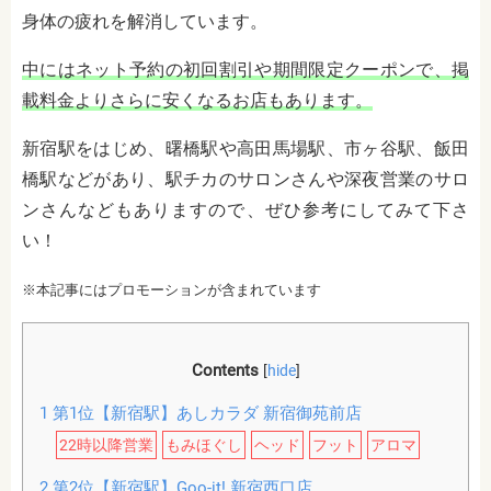
身体の疲れを解消しています。
中にはネット予約の初回割引や期間限定クーポンで、掲
載料金よりさらに安くなるお店もあります。
新宿駅をはじめ、曙橋駅や高田馬場駅、市ヶ谷駅、飯田
橋駅などがあり、駅チカのサロンさんや深夜営業のサロ
ンさんなどもありますので、ぜひ参考にしてみて下さ
い！
※本記事にはプロモーションが含まれています
Contents
[
hide
]
1
第1位【新宿駅】あしカラダ 新宿御苑前店
22時以降営業
もみほぐし
ヘッド
フット
アロマ
2
第2位【新宿駅】Goo-it! 新宿西口店