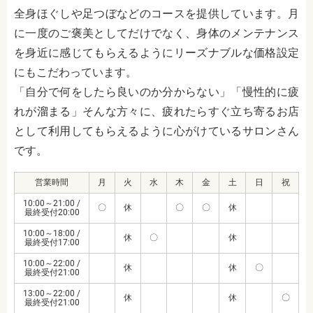
全身ほぐしや足つぼなどのコースを提供しています。月
に一度のご褒美としてだけでなく、身体のメンテナンス
を身近に感じてもらえるようにリーズナブルな価格設定
にもこだわっています。
「自分で何をしたら良いのか分からない」「慢性的に疲
れが溜まる」そんな方々に、疲れたらすぐ立ち寄るお店
として利用してもらえるように心がけているサロンさん
です。
営業時間
月
火
水
木
金
土
日
祝
10:00～21:00 /
〇
休
〇
〇
休
最終受付20:00
10:00～18:00 /
休
〇
休
最終受付17:00
10:00～22:00 /
休
休
〇
最終受付21:00
13:00～22:00 /
休
休
〇
最終受付21:00