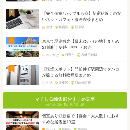
3
【完全個室/カップルも◎】新宿駅近くの安
いネットカフェ・漫画喫茶まとめ
生活
新宿区
新宿駅
4
東京で歴史観光【幕末ゆかりの地】まとめ
21箇所｜史跡・神社・お寺
おでかけ
日野市
高幡不動駅
5
【喫煙スポット】門前仲町駅周辺でタバコ
が吸える無料喫煙所まとめ
生活
江東区
門前仲町駅
マチしる編集部おすすめ記事
個室あり◎新宿で【宴会・大人数】におす
すめな居酒屋13選
グルメ
新宿区
新宿駅