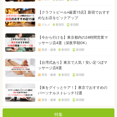
【クラフトビール×厳選15店】新宿でおすす
めなお店をピックアップ
グルメ
新宿区
新宿駅
【今から行ける】東京都内の24時間営業マ
ッサージ店4選（深夜早朝OK）
美容・健康
新宿区
新宿駅
【台湾式あり】東京で人気！安い足つぼマ
ッサージ店8選
美容・健康
新宿区
新宿駅
【体をグイッとケア！】東京でおすすめの
パーソナルストレッチ12選
美容・健康
新宿区
新宿駅
特集