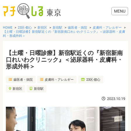
HOME
23区-都心
新宿区
新宿駅
歯医者・病院
皮膚科・アレルギー
【土曜・日曜診療】新宿駅近くの『新宿新南口れいわクリニック』＜泌尿器科・皮膚
科・形成外科＞
【土曜・日曜診療】新宿駅近くの『新宿新南
グルメ
口れいわクリニック』＜泌尿器科・皮膚科・
形成外科＞
美容・健康
歯医者・病院
皮膚科・アレルギー
23区-都心
歯医者・病院
新宿区
新宿駅
2023.10.19
おでかけ
生活