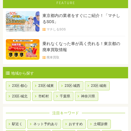
東京都内の業者をすぐにご紹介！「マチし
るSOS」
マチしるSOS
乗れなくなった車が高く売れる！東京都の
廃車買取情報
廃車買取
地域から探す
23区-都心
23区-城東
23区-城西
23区-城南
23区-城北
市町村
千葉県
神奈川県
注目キーワード
駅近く
ネット予約あり
おすすめ
土曜診療