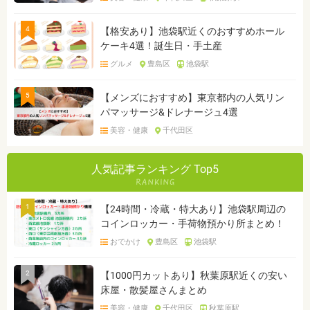
4
【格安あり】池袋駅近くのおすすめホール
ケーキ4選！誕生日・手土産
グルメ
豊島区
池袋駅
5
【メンズにおすすめ】東京都内の人気リン
パマッサージ&ドレナージュ4選
美容・健康
千代田区
人気記事ランキング Top5
1
【24時間・冷蔵・特大あり】池袋駅周辺の
コインロッカー・手荷物預かり所まとめ！
おでかけ
豊島区
池袋駅
2
【1000円カットあり】秋葉原駅近くの安い
床屋・散髪屋さんまとめ
美容・健康
千代田区
秋葉原駅