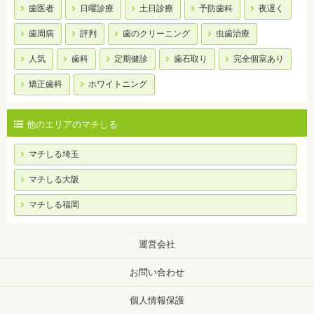
歯医者
日曜診療
土日診療
予防歯科
夜遅く
歯周病
評判
歯のクリーニング
虫歯治療
人気
歯科
定期健診
歯石取り
完全個室あり
矯正歯科
ホワイトニング
他のエリアのマチしる
マチしる埼玉
マチしる大阪
マチしる福岡
運営会社
お問い合わせ
個人情報保護