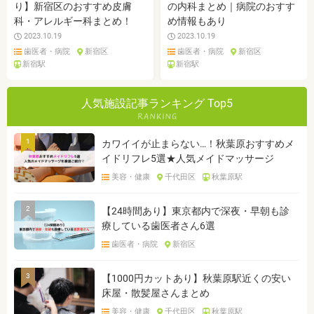
り】新宿区のおすすめ皮膚
の内科まとめ｜病院のおすす
科・アレルギー科まとめ！
め情報もあり
2023.10.19
2023.10.19
歯医者・病院
新宿区
歯医者・病院
新宿区
新宿駅
新宿駅
人気施設記事ランキング Top5
1
カワイイが止まらない…！秋葉原おすすめメ
イドリフレ5選★人気メイドマッサージ
美容・健康
千代田区
秋葉原駅
2
【24時間あり】東京都内で深夜・早朝も診
療している歯医者さん6選
歯医者・病院
新宿区
3
【1000円カットあり】秋葉原駅近くの安い
床屋・散髪屋さんまとめ
美容・健康
千代田区
秋葉原駅