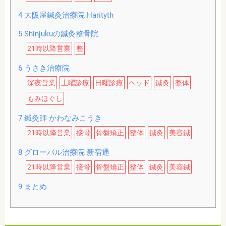
4
大阪屋鍼灸治療院 Harityth
5
Shinjukuの鍼灸整骨院
21時以降営業
整
6
うさき治療院
深夜営業
土曜診療
日曜診療
ヘッド
鍼灸
整体
もみほぐし
7
鍼灸師 かわなみこうき
21時以降営業
接骨
骨盤矯正
整体
鍼灸
美容鍼
8
グローバル治療院 新宿通
21時以降営業
接骨
骨盤矯正
整体
鍼灸
美容鍼
9
まとめ