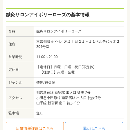
鍼灸サロンアイボリーローズの基本情報
名称
鍼灸サロンアイボリーローズ
東京都渋谷区代々木２丁目２１－１１ベルテ代々木２
住所
204号室
営業時間
11:00～21:00
【定休日】月曜・日曜・祝日(不定休)
定休日
【往診日】火曜・金曜
ジャンル
整体/鍼灸院
都営新宿線 新宿駅 出入口 徒歩 7分
アクセス
小田急小田原線 南新宿駅 出入口 徒歩 7分
山手線 新宿駅 南口 徒歩 9分
駐車場
無し
店舗情報詳細はこちら
電話はこちら