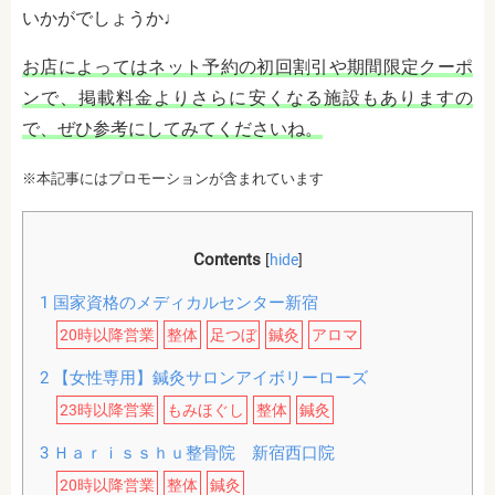
いかがでしょうか♩
お店によってはネット予約の初回割引や期間限定クーポ
ンで、掲載料金よりさらに安くなる施設もありますの
で、ぜひ参考にしてみてくださいね。
※本記事にはプロモーションが含まれています
Contents
[
hide
]
1
国家資格のメディカルセンター新宿
20時以降営業
整体
足つぼ
鍼灸
アロマ
2
【女性専用】鍼灸サロンアイボリーローズ
23時以降営業
もみほぐし
整体
鍼灸
3
Ｈａｒｉｓｓｈｕ整骨院 新宿西口院
20時以降営業
整体
鍼灸