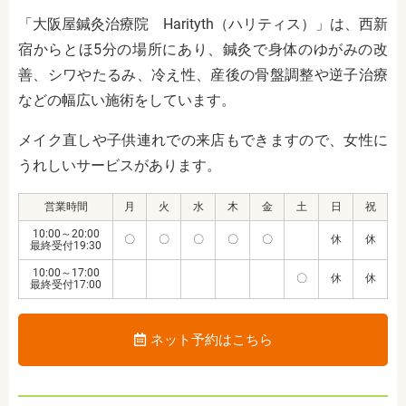
「大阪屋鍼灸治療院
Harityth
（ハリティス）」は、西新
宿からとほ5分の場所にあり、鍼灸で身体のゆがみの改
善、シワやたるみ、冷え性、産後の骨盤調整や逆子治療
などの幅広い施術をしています。
メイク直しや子供連れでの来店もできますので、女性に
うれしいサービスがあります。
営業時間
月
火
水
木
金
土
日
祝
10:00～20:00
〇
〇
〇
〇
〇
休
休
最終受付19:30
10:00～17:00
〇
休
休
最終受付17:00
ネット予約はこちら