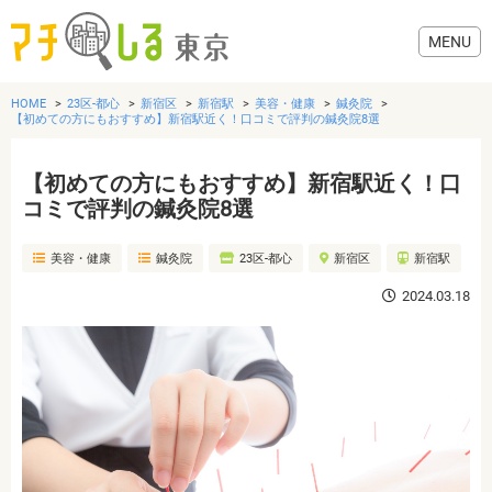
HOME
23区-都心
新宿区
新宿駅
美容・健康
鍼灸院
【初めての方にもおすすめ】新宿駅近く！口コミで評判の鍼灸院8選
【初めての方にもおすすめ】新宿駅近く！口
グルメ
コミで評判の鍼灸院8選
美容・健康
鍼灸院
23区-都心
新宿区
新宿駅
美容・健康
2024.03.18
歯医者・病院
おでかけ
生活