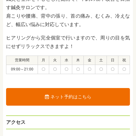
す鍼灸サロンです。
肩こりや腰痛、背中の張り、首の痛み、むくみ、冷えな
ど、幅広い悩みに対応しています。
ヒアリングから完全個室で行いますので、周りの目を気
にせずリラックスできますよ！
営業時間
月
火
水
木
金
土
日
祝
09:00～21:00
〇
〇
〇
〇
〇
〇
〇
〇
ネット予約はこちら
アクセス