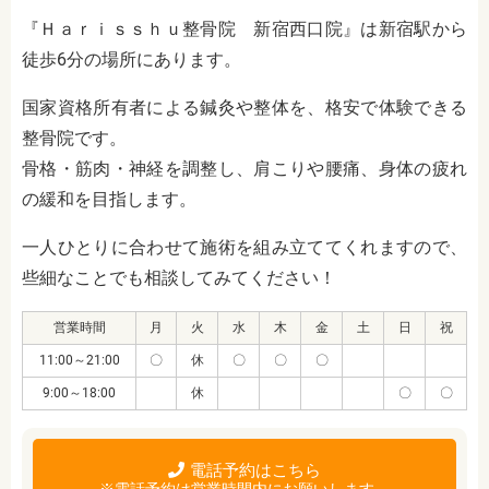
『Ｈａｒｉｓｓｈｕ整骨院 新宿西口院』は新宿駅から
徒歩6分の場所にあります。
国家資格所有者による鍼灸や整体を、格安で体験できる
整骨院です。
骨格・筋肉・神経を調整し、肩こりや腰痛、身体の疲れ
の緩和を目指します。
一人ひとりに合わせて施術を組み立ててくれますので、
些細なことでも相談してみてください！
営業時間
月
火
水
木
金
土
日
祝
11:00～21:00
〇
休
〇
〇
〇
9:00～18:00
休
〇
〇
電話予約はこちら
※電話予約は営業時間内にお願いします。