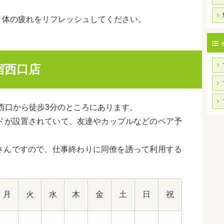
、体の疲れをリフレッシュしてください。
新宿西口店
宿駅 西口から徒歩3分のところにあります。
ッドが設置されていて、友達やカップルなどのペア予
さんですので、仕事終わりに同僚を誘って利用する
月
火
水
木
金
土
日
祝