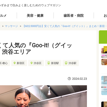
みずみまで住みよく楽しむためのウェブマガジン
ルメ
美容・健康
歯医者・病院
お
康
マッサージ
【60分3000円台】安くて人気の『Goo-it!（グイット）』まとめ！新
くて人気の『Goo-it!（グイッ
1
・渋谷エリア
区-都心
新宿区
渋谷区
新宿駅
渋谷駅
2024.02.23
2
3