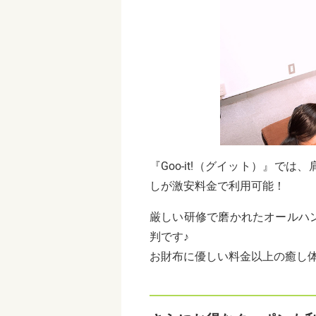
『Goo-it!（グイット）』で
しが激安料金で利用可能！
厳しい研修で磨かれたオールハ
判です♪
お財布に優しい料金以上の癒し