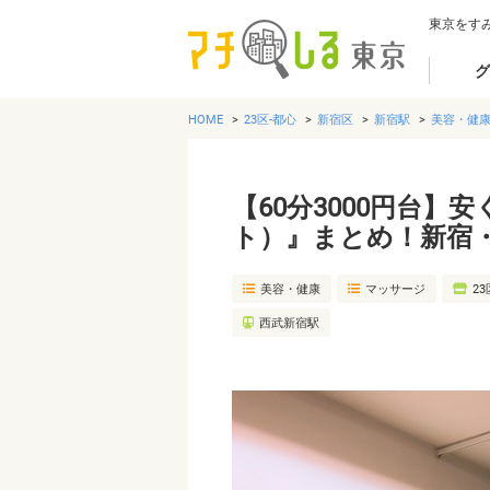
東京をす
グ
HOME
23区-都心
新宿区
新宿駅
美容・健
【60分3000円台】安
ト）』まとめ！新宿
美容・健康
マッサージ
23
西武新宿駅