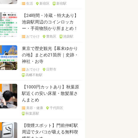
生活
新宿区
新宿駅
【24時間・冷蔵・特大あり】
池袋駅周辺のコインロッカ
ー・手荷物預かり所まとめ！
おでかけ
豊島区
池袋駅
東京で歴史観光【幕末ゆかり
の地】まとめ21箇所｜史跡・
神社・お寺
おでかけ
日野市
高幡不動駅
【1000円カットあり】秋葉原
駅近くの安い床屋・散髪屋さ
んまとめ
美容・健康
千代田区
秋葉原駅
【喫煙スポット】門前仲町駅
周辺でタバコが吸える無料喫