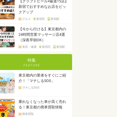
【クラフトビール×厳選15店】
新宿でおすすめなお店をピッ
クアップ
グルメ
新宿区
新宿駅
【今から行ける】東京都内の
24時間営業マッサージ店4選
（深夜早朝OK）
美容・健康
新宿区
新宿駅
特集
東京都内の業者をすぐにご紹
介！「マチしるSOS」
マチしるSOS
乗れなくなった車が高く売れ
る！東京都の廃車買取情報
廃車買取