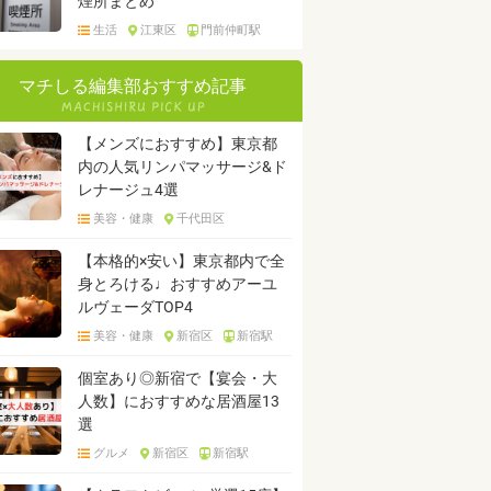
煙所まとめ
生活
江東区
門前仲町駅
マチしる編集部おすすめ記事
【メンズにおすすめ】東京都
内の人気リンパマッサージ&ド
レナージュ4選
美容・健康
千代田区
【本格的×安い】東京都内で全
身とろける♩おすすめアーユ
ルヴェーダTOP4
美容・健康
新宿区
新宿駅
個室あり◎新宿で【宴会・大
人数】におすすめな居酒屋13
選
グルメ
新宿区
新宿駅