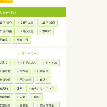
地域から探す
23区-都心
23区-城東
23区-城西
23区-城南
23区-城北
市町村
千葉県
神奈川県
注目キーワード
駅近く
ネット予約あり
おすすめ
土曜診療
歯医者
日曜診療
土日診療
予防歯科
夜遅く
歯周病
評判
歯のクリーニング
虫歯治療
人気
歯科
定期健診
歯石取り
完全個室あり