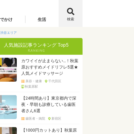
でかけ
生活
検索
宿・渋谷エリア
人気施設記事ランキング Top5
カワイイが止まらない…！秋葉
原おすすめメイドリフレ5選★
人気メイドマッサージ
美容・健康
千代田区
秋葉原駅
【24時間あり】東京都内で深
夜・早朝も診療している歯医
者さん6選
歯医者・病院
新宿区
【1000円カットあり】秋葉原