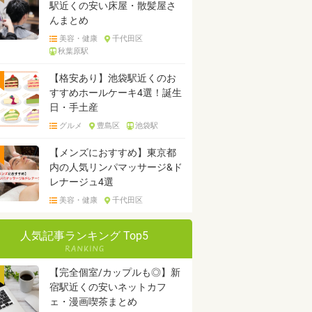
駅近くの安い床屋・散髪屋さ
んまとめ
美容・健康
千代田区
秋葉原駅
【格安あり】池袋駅近くのお
すすめホールケーキ4選！誕生
日・手土産
グルメ
豊島区
池袋駅
【メンズにおすすめ】東京都
内の人気リンパマッサージ&ド
レナージュ4選
美容・健康
千代田区
人気記事ランキング Top5
【完全個室/カップルも◎】新
宿駅近くの安いネットカフ
ェ・漫画喫茶まとめ