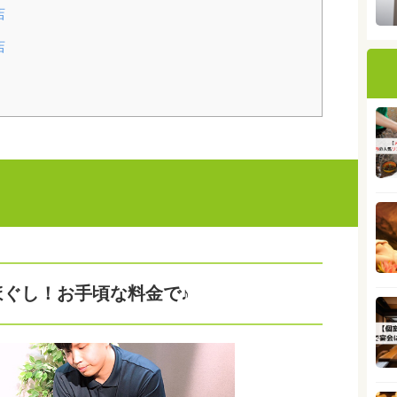
店
店
ぐし！お手頃な料金で♪