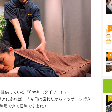
4
5
供している『Goo-it!（グイット）』
リアにあれば、「今日は疲れたからマッサージ行き
1
に利用できて便利ですよね！