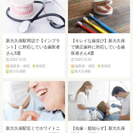
新大久保駅周辺で【インプラ
【キレイな歯並び】新大久保
ント】に対応している歯医者
で矯正歯科に対応している歯
さん5選
医者さん4選
2023.10.25
2023.10.25
歯医者・病院
新宿区
歯医者・病院
新宿区
新大久保駅
新大久保駅
新大久保駅近くでホワイトニ
【虫歯・親知らず】新大久保