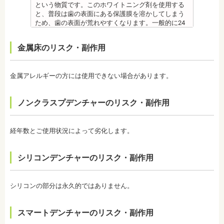
監修医情報 医療法人社団日坂会 理事長 日坂充宏
素は虫歯ができにくくなるだけで、通常の歯ブラ
という物質です。このホワイトニング剤を使用する
先生
シ、歯間掃除などは必要です。
と、普段は歯の表面にある保護膜を溶かしてしまう
【プロフィール】
備考 フッ素を塗布して、歯をコーティングし虫歯に
ため、歯の表面が荒れやすくなります。一般的に24
日本大学歯学部卒業
強い歯にする予防歯科処置です。もともとフッ素は
～48時間程度で保護膜はもとに戻りますが、その間
日本大学歯学部口腔外科第２講座大学院卒業
体内に存在している物質の一つなので安心して使用
は特に注意が必要です。
金属床のリスク・副作用
歯学博士（口腔外科学）
することが可能です。特に、塗布する時期に制限が
・ホワイトニング剤の影響で知覚過敏がおこるケー
日本大学歯学部非常勤講師
ないため、生えたての乳歯にも塗布することが可能
スがあります。薬剤が歯の神経に強い刺激を与えて
社会福祉法人富士白苑理事
です。
しまうため、神経が敏感になりやすいのです。オフ
金属アレルギーの方には使用できない場合があります。
監修医情報 菊地由利佳先生
ィスホワイトニングで使用する薬剤はホームホワイ
【プロフィール】
トニングのものより濃度が高いため、より知覚過敏
日本歯科大学新潟生命歯学部卒業
になりやすい傾向があります。
ノンクラスプデンチャーのリスク・副作用
新潟大学医歯学総合病院にて研修
・歯科で行うホワイトニングでも1回の施術で思った
都内歯科医院にて勤務
ような白さに仕上がらないことがあります。また、
個人の歯の特徴により色ムラが出ることがありま
経年数とご使用状況によって劣化します。
す。歯の厚みの違いやホワイトニングの作用が出に
くい部分があることなどにより、想定した白さや均
一な白さにならないことがあるのです。これは、常
シリコンデンチャーのリスク・副作用
に起こるということではなく、個人差が大きいた
め、実際のところは施術をしてみないと分からない
と言わざるを得ません。しかし、ホワイトニングを
続けていくことで目立たなくなることが多いです。
シリコンの部分は永久的ではありません。
・ホワイトニング後は、徐々に色戻りをおこす場合
がほとんどです。
スマートデンチャーのリスク・副作用
・白さを維持するためにはメンテナンスが必要にな
ります。歯科医師によって、違いがありますので事