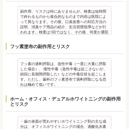
きなかった場合は、治療期間が延びる場合がありま
正確な結果が出ないことがあるので時期を延ばす場
・装置が壊れることがあります。その際は歯科医院
新潟大学医歯学総合病院にて研修 都内歯科医院にて
・矯正治療で歯を動かして歯並びを整える「動的治
エアフローは、歯面清掃を行う機器です。細かなパ
す。
合もあります。健康保険の適用外となり自由診療と
を受診してください。
勤務
療」を終えて歯並びが改善されても、まだ歯が元の
ウダー粒子をジェット噴射で歯に吹き付け、歯にこ
・特殊な噛み合わせ、骨の硬さ、歯のかたちの場合
なります。
・個人差があり、かなりのストレスを受ける患者様
副作用、リスクは特にありませんが、検査は短時間
位置に戻ろうとする傾向があるため、一定期間動か
びりついた汚れを落とすことができます。
は、治療期間が長くなる場合があります。
備考
もいます。
で終わるものから複合的なものまで内容は医院によ
した歯を正しい位置にとどめておく保定が必要で
歯科で主に歯の着色やタバコのヤニ除去の用途とし
・舌で歯を押す癖や、歯並びに悪影響をあたえる癖
ご自身の唾液の量、性質、虫歯の原因菌の量を知
・矯正中は、器具を装着するため、食べかすが詰ま
って異なります。その後、口臭改善への対応方法の
す。歯の位置が安定するまでの保定期間には個人差
て使われていますが、歯周ポケット内の歯周病の細
が改善されない方は、治療期間が延びる場合があり
り、虫歯予防とセルフケア強化を目的とした検査で
りやすく虫歯、歯周病を招きやすくなります。（矯
説明、消臭ケア用品の紹介、生活習慣指導などが行
があるので、治療後も歯科医師の指示を守ってくだ
菌除去にも効果があります。
ます。
す。
正器具をつけている箇所の虫歯治療は、基本的に矯
われます。検査は1回ではなく、その後、何度か通院
さい。
監修医情報 菊地由利佳先生
・矯正治療で歯を動かして歯並びを整える「動的治
[虫歯菌検査で確認できる内容] (例)
正終了まで治療できません。）
が必要となる場合があります。
監修医情報 医療法人社団日坂会 理事長 日坂充宏
【プロフィール】
療」を終えて歯並びが改善されても、まだ歯が元の
・虫歯菌の数が少ないのか多いのか
・虫歯や歯周炎が発生すると一旦、装置を取り外し
健康保険の適用外となり自由診療となります。
フッ素塗布の副作用とリスク
先生
日本歯科大学新潟生命歯学部卒業
位置に戻ろうとする傾向があるため、一定期間動か
・酸性度（酸性になる程歯が溶けやすい）
て歯科医院で治療をする場合もあります。
備考
【プロフィール】
新潟大学医歯学総合病院にて研修
した歯をとどめておく保定が必要です。歯の位置が
・緩衝能・白血球・タンパク質・口の中の清潔度 ま
・患者様が、取り外しできる矯正装置や補助装置の
口臭は、体調や病気と関わりがあることも多く、口
日本大学歯学部卒業
都内歯科医院にて勤務
安定するまでの保定期間には個人差があるので、治
た、よく噛んでいるか、甘いものを摂る頻度なども
装着時間を守っていなかったり、定期的な来院がで
臭で悩んでいる場合はその関連性も合わせて検査が
日本大学歯学部口腔外科第２講座大学院卒業
療後も歯科医師の指示を守ってください。
同時に確認します。
きなかった場合は、治療期間が延びる場合がありま
必要です。また、よく食べる食べ物、ブラッシング
フッ素の過剰摂取は、急性中毒（一度に大量に摂取
歯学博士（口腔外科学）
・矯正終了後に矯正箇所が元に戻る場合もありま
監修医情報 菊地由利佳先生
す。
不足、喫煙や飲酒などが影響する場合もあるので、
した場合）、 慢性中毒（急性中毒は起こさないが、
日本大学歯学部非常勤講師
す。
【プロフィール】
・特殊な噛み合わせ、骨の硬さ、歯のかたちの場合
原因がわかれば口臭軽減に向けて指導が行われま
頻回に長期間摂取した）などの中毒症状を起こしま
社会福祉法人富士白苑理事
監修医情報 医療法人社団日坂会 理事長 日坂充宏
日本歯科大学新潟生命歯学部卒業
は、治療期間が長くなる場合があります。
す。
す。ただし、歯科のフッ素塗布で過剰摂取になる恐
先生
新潟大学医歯学総合病院にて研修
・舌で歯を押す癖や、歯並びに悪影響をあたえる癖
監修医情報 菊地由利佳先生
れは極めて低いです。
【プロフィール】 日本大学歯学部卒業
都内歯科医院にて勤務
が改善されない方は、治療期間が延びる場合があり
【プロフィール】
また、歯の形成期に過度にフッ素を摂取すると歯の
日本大学歯学部口腔外科第２講座大学院卒業
ます。
日本歯科大学新潟生命歯学部卒業
フッ素症（斑状歯）が発生する場合があります。
ホーム・オフィス・デュアルホワイトニングの副作用
歯学博士（口腔外科学）
・矯正治療で歯を動かして歯並びを整える「動的治
新潟大学医歯学総合病院にて研修
（過剰摂取）推定中毒量は、5歳児（体重18Kg）が
とリスク
日本大学歯学部非常勤講師
療」を終えて歯並びが改善されても、まだ歯が元の
都内歯科医院にて勤務
週5回法のフッ化物洗口液（0.05％フッ化ナトリウム
社会福祉法人富士白苑理事
位置に戻ろうとする傾向があるため、一定期間動か
溶液）を40人分一度に飲んだ場合に到達（厚生労働
した歯をとどめておく保定が必要です。歯の位置が
省 フッ化物の急性中毒量 e-ヘルスネット）
安定するまでの保定期間には個人差があるので、治
また、フッ素を塗った場合でも、ブラッシング不足
・歯の表面が荒れやすいホワイトニング剤の主な成
療後も歯科医師の指示を守ってください。
や磨き残しがあれば虫歯はできてしまいます。フッ
分は、オフィスホワイトニングの場合、過酸化水素