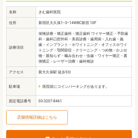
名称
きむ歯科医院
住所
新宿区大久保1−3−14WBC新宿 10F
保険診療・矯正歯科・矯正歯科 ワイヤー矯正・予防歯
科・歯科口腔外科・美容診療・歯周病・入れ歯・義
歯・インプラント・ホワイトニング・オフィスホワイ
診療項目
トニング・顎関節症・クリーニング・つめ物・かぶせ
物・親知らず・噛み合わせ・虫歯・ワイヤー矯正・裏
側矯正・レーザー治療・歯科検診
アクセス
新大久保駅 徒歩5分
駐車場
医院前にコインパーキングがあります。
固定電話番号
03-3207-8461
店舗情報詳細はこちら