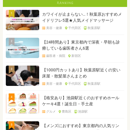
1
カワイイが止まらない…！秋葉原おすすめメ
イドリフレ5選★人気メイドマッサージ
美容・健康
千代田区
秋葉原駅
2
【24時間あり】東京都内で深夜・早朝も診
療している歯医者さん6選
歯医者・病院
新宿区
3
【1000円カットあり】秋葉原駅近くの安い
床屋・散髪屋さんまとめ
美容・健康
千代田区
秋葉原駅
4
【格安あり】池袋駅近くのおすすめホール
ケーキ4選！誕生日・手土産
グルメ
豊島区
池袋駅
5
【メンズにおすすめ】東京都内の人気リン