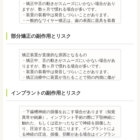
きにしみる「知覚過敏」があらわれる場合がありま
・矯正中舌の動きがスムーズにいかない場合があり
すが、基本的には数日で改善されます。長期間痛む
ますが、数ヶ月で慣れる場合が多いです。
場合は、歯科医師に相談しましょう。
・装置の装着中は発音しづらいことがあります。
金属アレルギー
・一般的なワイヤー矯正は、歯の表面に器具を装着
・多くの場合、矯正装置には金属素材が使用されて
するため、目立ちます。見た目にも矯正をしている
います。金属アレルギーのある方、不安がある方
ことがわかるというリスクがあります。
部分矯正の副作用とリスク
は、皮膚科で行われているパッチテストなどをうけ
・矯正治療中に装置が当たることで頬の内側に傷が
て、アレルギー源を特定し、歯科医師に伝えてくだ
ついたり、口内炎になったり、歯の移動に伴う痛み
さい。矯正装置を装着したあとに、皮膚や口腔の粘
を感じることもありますので、必要に応じワックス
膜にアレルギー症状が起きた場合は、速やかに歯科
で対処する場合やその他の対処策を行う場合があり
矯正装置が直接的な原因となるもの
医師の指示を仰いでください。
ます。
・矯正中、舌の動きがスムーズにいかない場合があ
抜歯・麻酔 ・矯正をしたい箇所に十分なスペースが
・矯正装置を装着した直後や、ワイヤーを交換した
りますが、数ヶ月で慣れる場合が多いです。
ない場合は、抜歯を必要とすることもあります。健
直後に痛みを感じることがありますが、数日でおさ
・装置の装着中は発音しづらいことがあります。
康上問題のない歯を抜歯する場合もあります。
まる場合が多いです。また、冷たいものを飲んだと
・矯正治療中に装置が当たることで頬の内側に傷が
・抜歯する場合は麻酔注射を行います。麻酔薬の中
きにしみる「知覚過敏」があらわれる場合がありま
ついたり、口内炎になったり、歯の移動に伴う痛み
には、成分に心拍数、血圧を上げる作用があるもの
すが、数日で改善されます。長期間痛む場合は、歯
を感じることもありますので、必要に応じワックス
インプラントの副作用とリスク
もあるため、心が起こることもあります。臓や血圧
科医師に相談しましょう。
で対処する場合やその他の対処策を行う場合があり
に問題がある方が使用すると、動悸、血圧上昇を起
金属アレルギー
ます。
こす場合があります。また、麻酔がきいている最中
・矯正装置には、さまざまな金属素材が使用されて
・矯正装置を装着した直後や、ワイヤーを交換した
は、頬を噛んだり、熱いものを飲んだりしてもわか
いるため、金属アレルギーのある方、不安がある方
直後に痛みを感じることがありますが、数日でおさ
・下歯槽神経の損傷をおこす場合があります（知覚
らないため、口腔内を傷つけるリスクがあります。
は、皮膚科で行われているパッチテストをうけて、
まる場合が多いです。また、冷たいものを飲んだと
異常や鈍麻）。インプラント手術の際に下顎神経に
さらに、麻酔によって悪心、嘔吐、アレルギー反応
アレルギー材料を特定し、歯科医師に伝えてくださ
きにしみる「知覚過敏」があらわれる場合がありま
触れた、もしくは近かったなどで神経を損傷した
虫歯・歯周病 ・矯正治療中、矯正装置の周りなど、
い。矯正装置を装着したあとに、皮膚や口腔の粘膜
すが、基本的には数日で改善されます。長期間痛む
り、圧迫することで起こります。インプラントによ
ブラッシング（歯磨き）しにくい部分ができるた
にアレルギー症状が起きた場合は、速やかに歯科医
場合は、歯科医師に相談しましょう。
る神経の圧迫、損傷、切断がある場合はインプラン
め、虫歯や歯周炎のリスクが高くなります。
師の指示を仰いでください。
金属アレルギー
トを撤去します。経過を見る場合や、内服薬で治療