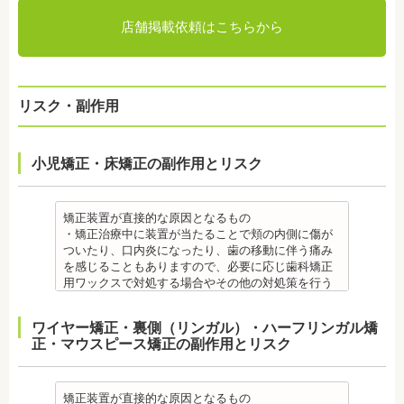
店舗掲載依頼はこちらから
リスク・副作用
小児矯正・床矯正の副作用とリスク
矯正装置が直接的な原因となるもの
・矯正治療中に装置が当たることで頬の内側に傷が
ついたり、口内炎になったり、歯の移動に伴う痛み
を感じることもありますので、必要に応じ歯科矯正
用ワックスで対処する場合やその他の対処策を行う
場合があります。
・舌の動きがスムーズにいかない場合があります
ワイヤー矯正・裏側（リンガル）・ハーフリンガル矯
が、数ヶ月で慣れることが多いです。
正・マウスピース矯正の副作用とリスク
・装置の装着中は発音しづらいことがあります。
・矯正装置を装着した直後や、ワイヤーを交換した
直後に痛みを感じることがありますが、数日でおさ
まる場合が多いです。また、冷たいものを飲んだと
矯正装置が直接的な原因となるもの