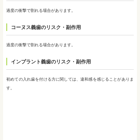
前にご確認ください。
・ホワイトニングは、歯の表面が荒れる、知覚過敏
過度の衝撃で割れる場合があります。
になる可能性があります。
・ホワイトニング中は、お茶、コーヒー、カレー、
ケチャップなど避けたほうがいい飲み物、食事があ
コーヌス義歯のリスク・副作用
ります。また、ホワイトニングが終わってもこれら
の飲み物、食事を避けたほうが白さは持続します。
監修医情報 医療法人社団日坂会 理事長 日坂充宏
過度の衝撃で割れる場合があります。
先生
【プロフィール】
日本大学歯学部卒業
インプラント義歯のリスク・副作用
日本大学歯学部口腔外科第２講座大学院卒業
歯学博士（口腔外科学）
日本大学歯学部非常勤講師
初めての入れ歯を付ける方に関しては、違和感を感じることがありま
社会福祉法人富士白苑理事
す。