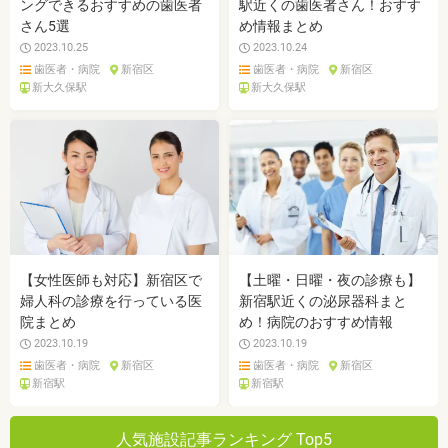
ングできるおすすめの歯医者
駅近くの歯医者さん！おすす
さん5選
め情報まとめ
2023.10.25
2023.10.24
歯医者・病院
新宿区
歯医者・病院
新宿区
新大久保駅
新大久保駅
【女性医師も対応】新宿区で
【土曜・日曜・夜の診療も】
婦人科の診療を行っている医
新宿駅近くの泌尿器科まと
院まとめ
め！病院のおすすめ情報
2023.10.19
2023.10.19
歯医者・病院
新宿区
歯医者・病院
新宿区
新宿駅
新宿駅
人気施設記事ランキング Top5