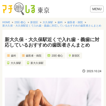
HOME
23区-都心
新宿区
大久保駅
歯科
歯医者・病院
新大久保・大久保駅近くで入れ歯・義歯に対応しているおすすめの歯医者さんまとめ
新大久保・大久保駅近くで入れ歯・義歯に対
グルメ
応しているおすすめの歯医者さんまとめ
歯科
歯医者・病院
23区-都心
新宿区
美容・健康
大久保駅
新大久保駅
歯医者・病院
2023.10.24
おでかけ
生活