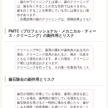
た、インプラントを埋め込む骨の厚みを増やす手術
オールセラミック
・歯のホワイトニングとは違い、歯のクリーニング
その他
・矯正中は、基本的に虫歯や歯周病の治療が行えな
（歯磨き）しにくい部分ができるため、虫歯や歯周
を行う場合、さらに期間を要することになります。
・オールセラミック治療は、本数が多いと費用が高
は、歯を白くすることが主な目的ではありません。
・個人差がありますが子供にとって大きなストレス
いため、矯正前にこれらの治療を終わらせる必要が
炎のリスクが高くなります。間食を控え、矯正治療
・インプラント治療を受けると定期検診、メインテ
額となる場合が多くあります。また、陶器であり強
歯を白くすることを希望している方には適さない場
になる場合があります。装置装着後もしっかりと状
あります。矯正専門の歯科の場合は、一般の歯科で
中に合ったブラッシング指導を歯科医師より受けて
ナンスをし続けなければいけません。人工物である
度は低いため、奥歯には不向きです。前歯でも欠け
合があります。
況を聞いて話し合ってください。
虫歯、歯周病の治療を行う必要もあります。
、毎日丁寧なブラッシング、歯を清潔にしてリスク
インプラントが虫歯になることはありませんが、日
てしまうこともあるため、歯ぎしりのクセがある方
・自費診療の歯のクリーニングは、保険診療よりも1
・矯正中、頭痛、首や肩のこり、強い倦怠感、吐き
治療終了後
を抑えましょう。
ごろから丁寧なメインテナンスが必要となります。
はマウスピースで保護する場合もあります。
度の施術費用が比較的高く、施術時間も長くかかる
気、不眠など不定愁訴が起こることがあります。そ
・矯正終了後に矯正箇所が元に戻る場合もありま
また、歯科医院で歯をクリーニングすることや、フ
また、口の中の衛生状態が悪いと、インプラント周
・保険適用外のつめ物、被せ物もメリットばかりで
可能性があります。
の場合は、鎮痛剤、吐き気止め等、歯科医師の指示
す。
ッ素塗布など、歯科医院でのケアも予防に役立ちま
PMTC（プロフェッショナル・メカニカル・ティー
囲炎という病気にかかる可能性があります。インプ
はなく、デメリットもあるため、検討される方は、
・歯のクリーニングは、歯科医院によって「クリー
のもと服用してください。
・矯正終了して数か月から数年経過するとかみ合わ
す。
ス・クリーニング）の副作用とリスク
ラントの機能をより長く維持するために、定期検診
歯科医師と十分に相談しましょう。
ニング」と書いているところと「PMTC」と書いてい
・治療の経過と治療後の見た目に個人差が大きくあ
せが悪くなる可能性があります。かみ合わせが悪く
・矯正中は、虫歯や歯周病の治療が行えないため矯
が必要となります。
監修医情報 医療法人社団日坂会 理事長 日坂充宏
るところがあります。PMTCは専用の機器が用いられ
らわれる治療です。また、歯科医師との見解の相違
なると、咀嚼障害、頭痛、肩こりを招く事がありま
正前にこれらの治療を終わらせる必要があります。
・インプラント治療は、入れ歯、ブリッジ治療とは
先生
るのに対し、クリーニングは歯科医院によっては歯
も起こりえます。歯科医師とよくご相談ください。
す。
矯正専門の歯科の場合は、一般の歯科で虫歯、歯周
異なり保険適用外となります。
【プロフィール】
石を落とすスケーリングの場合や、PMTCの場合もあ
クリーニング中に、歯茎の腫れや歯肉炎のある方の
・矯正力が強すぎると、歯の根が短くなる「歯根吸
また、かみ合わせのバランスが崩れることで、口が
病の治療を行う必要もあります。
・インプラント治療は、お子様、妊婦の方は受けら
日本大学歯学部卒業
るので、事前に内容を確認されるとよいでしょう。
場合、クリーニング器具があたると、痛み・出血を
収」が起こるリスクが高くなります。
大きく開かない、食事を噛むときに痛みが出る顎関
治療終了後
れません。骨の成長途中になるお子様は、インプラ
日本大学歯学部口腔外科第２講座大学院卒業
監修医情報 医療法人社団日坂会 理事長 日坂充
ともなう場合があります。多くの場合、クリーニン
・歯や骨の状態、歯の動きを妨げる癖があった場
節症を発症する場合があります。他にも自律神経失
・矯正終了後に噛み合わせが悪くなる可能性があり
ント治療はできません。痛み止め、抗生物質等を治
歯学博士（口腔外科学）
宏先生
グ後には出血はおさまります。
合、虫歯や歯周病の発生など、治療計画よりも治療
調症になることもあります。かみ合わせが原因の場
ます。
療に使用するため妊娠中、妊娠の可能性のある方、
日本大学歯学部非常勤講師
【プロフィール】
クリーニングを行っても、その後一生着色汚れ（ス
期間が長くなる場合があります。
合は、かみ合わせの治療を行います。 その他
噛み合わせが悪くなると、咀嚼障害、頭痛、肩こり
授乳中の方は、インプラント治療はお控えくださ
社会福祉法人富士白苑理事
日本大学歯学部卒業
テイン）や歯垢・歯石がつかないわけではありませ
・矯正治療では、歯肉が下がる場合（歯肉退縮）が
・矯正中、頭痛、首や肩のこり、強い倦怠感、吐き
を招く事があります。また、噛み合わせのバランス
い。
日本大学歯学部口腔外科第２講座大学院卒業
ん。クリーニング後にも、日々の生活で再付着しま
あります。特に切歯（せっし：上下前歯各4本）、歯
気、不眠など不定愁訴が起こる場合がありますの
が崩れることで、口が大きく開かない、食事を噛む
・心臓の疾患、骨粗鬆症等、内科的にインプラント
歯石除去の副作用とリスク
歯学博士（口腔外科学）
す。また、歯科のクリーニングだけでは、虫歯や歯
の凸凹が大きい患者様の場合、発症する事がありま
で、鎮痛剤、吐き気止め等、歯科医師の指示のもと
ときに痛みが出る顎関節症を発症する場合がありま
治療に適さないケースもあります。また、普段服薬
日本大学歯学部非常勤講師 社会福祉法人富士白苑理
周病の予防にはなりません。
す。
服用する場合があります。
す。他にも自律神経失調症になることもあります。
している血圧のお薬等も治療に影響する場合があり
事
毎日のブラッシングなどは継続して行う必要があり
・顎の成長に合わせて歯並びを治していくため、一
・治療中と治療後の見た目に個人差が大きくあらわ
噛み合わせが原因の場合は、噛み合わせの治療を行
ます。治療相談時に申告してください。
ます。
歯石が強固に付着している場合、歯茎に炎症を起こ
時的に歯並びが悪い状態になることもあります。
れる治療です。また、歯科医師との見解の相違も起
います。
・歯がない箇所のリカバリー治療ですが、その欠損
備考
している場合、歯周病が進行している場合などは、
・大人になってから再度矯正が必要になることがあ
こりえます。歯科医師とよくご相談ください。
・矯正終了後に矯正箇所が元に戻る場合もありま
箇所のみの治療ではなく、全体のかみ合わせを提案
自宅で、歯磨きをしていても、落とすことの出来な
歯石除去を受けると一時的に痛みを感じたり、歯が
ります。
・矯正力が強すぎると、歯の根が短くなる「歯根吸
す。
してくれる方針を選択するとよいでしょう。
い汚れや、歯石の元となる歯垢・バイオフィルムを
しみる感覚（知覚過敏）を感じたり、出血すること
・定期的な通院などにご協力いただけない場合、治
収」が起こるリスクが高くなります。