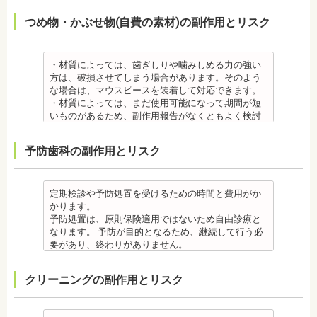
間食を控え、矯正治療中に合ったブラッシング指導
抜歯・麻酔
・矯正装置には、さまざまな金属素材が使用されて
を行うこともあります。
つめ物・かぶせ物(自費の素材)の副作用とリスク
を歯科医師より受けて 、毎日丁寧なブラッシング、
・矯正をしたい箇所に十分なスペースがない場合
いるため、金属アレルギーのある方、不安がある方
・上あごにインプラントを埋める際に、上顎洞を破
歯を清潔にしてリスクを抑えましょう。また、歯科
は、抜歯を必要とする場合もあります。健康上問題
は、皮膚科で行われているパッチテストをうけて、
る場合があります。手術した時に感染が生じると蓄
医院において、歯のクリーニングやフッ素塗布など
のない歯の抜歯の場合もあります。
アレルギー材料を特定し、歯科医師に伝えてくださ
膿症になる場合があります。この場合は、インプラ
のケアをすることも役立ちます。
・抜歯する場合は麻酔注射を行います。麻酔の中に
い。矯正装置を装着したあとに、皮膚や口腔の粘膜
ントを除去する場合もあります。また、蓄膿症の治
・材質によっては、歯ぎしりや噛みしめる力の強い
・矯正中に虫歯が悪化した場合は、矯正終了後に虫
は、成分に心拍数、血圧を上げる作用があるものも
にアレルギー症状が起きた場合は、速やかに歯科医
療には耳鼻咽喉科にて治療が必要な場合もありま
方は、破損させてしまう場合があります。そのよう
歯の治療をする、もしくは、矯正中に器具を一度外
あるため、心臓や血圧に問題がある方が使用する
師の指示を仰いでください。
す。
な場合は、マウスピースを装着して対応できます。
して治療を行う必要が生じることがあります。
と、動悸、血圧上昇を起こす場合があります。ま
抜歯・麻酔
・インプラントは、入れ歯の治療とは異なり、外科
・材質によっては、まだ使用可能になって期間が短
・基本的に、矯正中には虫歯や歯周病の治療が行え
た、頬を噛んでもわからなかったり、熱いものを飲
・矯正をしたい箇所に十分なスペースがない場合
手術を行う必要があります。手術により今までは何
いものがあるため、副作用報告がなくともよく検討
ません。そのため矯正前にこれらの治療を終わらせ
んでもわからないため、口腔内を傷つけるリスクが
は、抜歯を必要とする場合もあります。健康上問題
の問題もなかった神経や血管などにも手を加えるこ
する必要があります。
る必要があります。矯正を専門とする歯科医院の場
あります。
のない歯の抜歯の場合もあります。抜歯する場合は
とがあるためリスクがあります。また、手術自体受
ジルコニア
合は、一般的な歯科医院で、事前に虫歯、歯周病の
予防歯科の副作用とリスク
さらに、麻酔によって悪心、嘔吐、アレルギー反応
痛みを感じることもありますので、歯科医師の判断
けられない場合もあります。免疫力や抵抗力が低下
・ジルコニア自体が割れてしまうのではなく、表面
治療を行う必要があることもあります。
が起こることもあります。
のもと麻酔を行うこともあります。麻酔の中には、
しやすく、歯周病の発生リスクの高いとされる糖尿
を覆っているポーセレンというセラミックが割れて
治療終了後
虫歯・歯周病
成分に心拍数、血圧を上げる作用があるものもある
病の方、口腔内の衛生状態の悪い方や、あごの骨が
しまうことのほうが多くあります。
・矯正終了後に矯正箇所が元に戻る場合もありま
・矯正中、虫歯が悪化する場合があります。治療終
ため、心臓や血圧に問題がある方が使用すると、動
足りない方、喫煙者の方は、事前に生活習慣の改
原因のひとつとしては、ポーセレンというセラミッ
定期検診や予防処置を受けるための時間と費用がか
す。その程度に個人差があります。
了後に虫歯の治療をする場合と器具を一度外して虫
悸、血圧上昇を起こす場合があります。また、頬を
善、治療が必要となる場合があります。
クとジルコニアの密着度が、セラミック同士との場
かります。
・矯正終了して数か月から数年経過すると噛み合わ
歯の治療を行う場合があります。
噛んでもわからなかったり、熱いものを飲んでもわ
・インプラント術後すぐには違和感があったり、痛
合や金属とセラミックとの場合に比べて、若干弱い
予防処置は、原則保険適用ではないため自由診療と
せが悪くなる可能性があります。噛み合わせが悪く
・矯正治療中、矯正装置の周りなど、ブラッシング
からないため、口腔内を傷つけるリスクがありま
み、腫れ、出血などが発生する場合がありますが、
場合があるからです。他にも、激しい歯ぎしりをす
なります。 予防が目的となるため、継続して行う必
なると、咀嚼障害の場合は、噛み合わせの治療を行
（歯磨き）しにくい部分ができるため、虫歯や歯周
す。さらに、麻酔によって悪心、嘔吐、アレルギー
これらの症状の多くについては一時的なもので、多
る人の場合、どうしてもセラミックの部分はジルコ
要があり、終わりがありません。
います、頭痛、肩こりを招く事があります。また、
炎のリスクが高くなります。間食を控え、矯正治療
反応が起こることもあります。
くの場合2～3日で治まります。
ニアよりも強度が落ちるので、割れてしまうケース
監修医情報 菊地由利佳先生
噛み合わせのバランスが崩れることで、口が大きく
中に合ったブラッシング指導を歯科医師より受けて
虫歯・歯周病
・治療期間が長くかかる場合があります。あごの骨
があります。
【プロフィール】
開かない、食事を噛むときに痛みが出る顎関節症を
、毎日丁寧なブラッシング、歯を清潔にしてリスク
クリーニングの副作用とリスク
・矯正中、虫歯が悪化する場合があります。治療終
に穴をあけて人工の歯根を埋め込み、その上に人工
メタルセラミック
日本歯科大学新潟生命歯学部卒業
発症する場合があります。
を抑えましょう。
了後に虫歯の治療をする場合と器具を一度外して虫
の歯を被せるため、インプラントが骨に接着するま
・メタルセラミック(セラミックボンド)治療は、歯と
新潟大学医歯学総合病院にて研修
他にも自律神経失調症になることもあります。噛み
また、歯科医院で歯をクリーニングすることや、フ
歯の治療を行う場合があります。
でに3ケ月～6ケ月程度の治癒期間を要します。ま
歯茎の境が黒く変色してしまうケースがあります。
都内歯科医院にて勤務
合わせが原因。
ッ素塗布など、歯科医院でのケアも役立ちます。
・矯正治療中、矯正装置の周りなど、ブラッシング