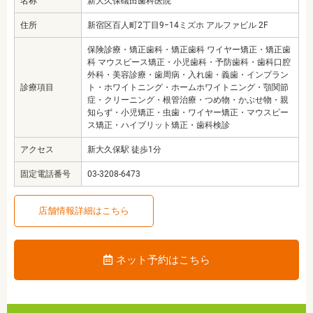
名称
新大久保礒田歯科医院
住所
新宿区百人町2丁目9−14ミズホ アルファビル 2F
保険診療・矯正歯科・矯正歯科 ワイヤー矯正・矯正歯
科 マウスピース矯正・小児歯科・予防歯科・歯科口腔
外科・美容診療・歯周病・入れ歯・義歯・インプラン
診療項目
ト・ホワイトニング・ホームホワイトニング・顎関節
症・クリーニング・根管治療・つめ物・かぶせ物・親
知らず・小児矯正・虫歯・ワイヤー矯正・マウスピー
ス矯正・ハイブリット矯正・歯科検診
アクセス
新大久保駅 徒歩1分
固定電話番号
03-3208-6473
店舗情報詳細はこちら
ネット予約はこちら