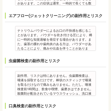
その他
・手術ではありますが、麻酔を行うため、手術中に
歯科で専門の機器・技術によって除去する技術で
があります。この症状は通常、一時的で長くても数
療の結果に差が出る場合があります。
・歯や骨の状態、歯の動きを妨げる癖があった場
・治したい部分の一部の歯並びにのみ対応できま
痛みを感じることは基本的にありません。
す。
日で落ち着いてなくなります。
・個人差により治療期間が数年かかることがありま
合、虫歯や歯周病の発生など、治療計画よりも治療
す。全体の噛み合わせが整っていない場合は、治療
監修医情報 医療法人社団日坂会 理事長 日坂充宏
クリーニング後にフッ素塗布を行えば、より虫歯予
また、歯石除去に使われる機器は、治療中、高音が
す。
期間が長くなる場合があります。
を進めることができない場合もあります。
先生
エアフロー(ジェットクリーニング)の副作用とリスク
防に効果的です。
鳴り響きます。機器は歯石が多い人、広範囲に歯石
・固いものが一時的に噛めなくなることがありま
・矯正治療では、歯肉が下がる場合（歯肉退縮）が
・矯正中、頭痛、首や肩のこり、強い倦怠感、吐き
【プロフィール】
監修医情報 菊地由利佳先生
が付いている人に使われるのですが、高音が苦手な
す。また、ガムや餅など、装置に引っかかるものが
あります。特に切歯（せっし：上下前歯各4本）、歯
気、不眠など不定愁訴が起こる場合がありますの
日本大学歯学部卒業
【プロフィール】
人は音を我慢する必要があります。
食べられなくなることもあります。
の凸凹が大きい患者様の場合、発症する事がありま
で、鎮痛剤、吐き気止め等、歯科医師の指示のもと
日本大学歯学部口腔外科第２講座大学院卒業
日本歯科大学新潟生命歯学部卒業
備考
・装置が壊れることがあります。その際は歯科医師
ナトリウムパウダーによるお口の不快感を感じるこ
す。
服用する場合があります。
歯学博士（口腔外科学）
新潟大学医歯学総合病院にて研修
歯石とは、歯垢が石のように固くなって歯と歯の間
に相談してください。
とがあります。 パウダーを吹き付ける圧により、稀
・個人差により治療期間が数年かかることがありま
・治療中と治療後の見た目に個人差が大きくあらわ
日本大学歯学部非常勤講師
都内歯科医院にて勤務
や歯の表面、歯茎と歯の隙間などにこびりついたも
・個人差がありますが、矯正装置にかなりのストレ
に一時的な知覚過敏を発症する場合があります。ま
す。
れる治療です。また、歯科医師との見解の相違も起
社会福祉法人富士白苑理事
のです。唾液腺開口部の近くにある歯に特に着きや
スを受ける患者さんもいます。
た、歯茎の腫れや歯肉炎のある方は、パウダーがあ
・固いものが一時的に噛めなくなります。また、ガ
こりえます。歯科医師とよくご相談ください。
すく、具体的には「下の前歯の裏側」や「上の奥歯
・矯正中は、器具を装着するため、食べかすが詰ま
たることにより、痛みや出血を伴うことがありま
ムや餅など、装置に引っかかるものが食べられなく
・矯正力が強すぎると、歯の根が短くなる「歯根吸
の外側」によく見られます。
りやすく虫歯、歯周病を招きやすくなります。（矯
す。多くの場合、すぐに出血はおさまり、数日で治
なることもあります。
収」が起こるリスクが高くなります。
歯石になると自宅でのブラッシングで取ることはで
正器具をつけている箇所の虫歯は、基本的に矯正終
癒します。 ケースによっては、完全に汚れを落とし
・装置が壊れることがあります。その際は歯科医院
・歯や骨の状態、歯の動きを妨げる癖があった場
虫歯菌検査の副作用とリスク
きません。
了まで治療できません。）
きれない場合があります。
を受診してください。
合、虫歯や歯周病の発生など、治療計画よりも治療
なお、歯垢とは口腔内に常在している細菌の塊で歯
・虫歯や歯周炎が発生すると一旦、装置を取り外し
また、エアフローは外来性の着色は落としますが、
・個人差があり、かなりのストレスを受ける患者さ
期間が長くなる場合があります。
石の前段階です。歯垢の段階であれば歯ブラシで簡
て歯科医院で治療をする場合もあります。
本来の歯の色自体は白くできません。歯自体を白く
んもいます。
・矯正治療では、歯肉が下がる場合（歯肉退縮）が
単に取り除くことができますが、沈着したまま時間
・患者様が、取り外しできる矯正装置や補助装置の
したい場合にはホワイトニングが有効です。 着色汚
・矯正中は、器具を装着するため、食べかすが詰ま
副作用、リスクは特にありません。虫歯菌検査は、
あります。特に切歯（せっし：上下前歯各4本）、歯
が経過すると歯石になって歯周病を進行させてしま
装着時間を守っていなかったり、定期的な来院がで
れはエアフロー後に再付着することもあります。継
りやすく虫歯、歯周病を招きやすくなります。（矯
唾液を採取するだけです。棒状のスティックで唾液
の凸凹が大きい患者様の場合、発症する事がありま
います。歯科での歯石除去は、専門の機器を使用
きなかったりした場合は、治療期間が延びる可能性
続的効果を得るには、定期的な施術が必要です。
正器具をつけている箇所の虫歯治療は、基本的に矯
を取るだけなので痛みもありません。ただし、唾液
す。
し、歯石を取り除くことができます。
があります。
エアフローは、着色を落とす審美目的として行われ
正終了まで治療できません。）
検査前1時間は、飲食や喫煙、歯磨きはできません。
・個人差により治療期間が数年かかることがありま
歯石を取り除けば、歯周病の治療となり歯のぐらつ
・特殊な噛み合わせ、骨の硬さ、歯のかたちの場合
るため、健康保険の適用外となり自由診療となりま
・虫歯や歯周炎が発生すると一旦、装置を取り外し
殺菌剤が配合されているマウスウォッシュ、洗口液
す。
き、歯茎の出血、口臭などが改善できます。
は、治療期間が長くなる場合があります。
す。 妊娠中、放射線治療中、呼吸器疾患、ナトリウ
て歯科医院で治療をする場合もあります。
なども、検査前12時間は使用できません。 運動も唾
・固いものが一時的に噛めなくなります。また、ガ
監修医情報 菊地由利佳先生
・舌で歯を押す癖など、歯並びに悪影響をあたえる
ム摂取制限が必要な人など、安全性を考慮し、エア
・患者様が、取り外しできる矯正装置や補助装置の
液の分泌量に影響があるので検査前は行えません。
ムや餅など、装置に引っかかるものが食べられなく
口臭検査の副作用とリスク
【プロフィール】
癖が改善されない場合は、治療期間が延びることが
フローを受けられない人もいます。
装着時間を守っていなかったり、定期的な来院がで
また検査1ヶ月以内に抗生物質を使用している場合も
なることもあります。
日本歯科大学新潟生命歯学部卒業
あります。
備考