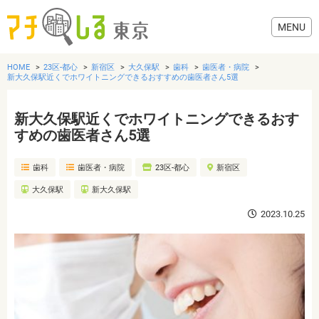
HOME
23区-都心
新宿区
大久保駅
歯科
歯医者・病院
新大久保駅近くでホワイトニングできるおすすめの歯医者さん5選
新大久保駅近くでホワイトニングできるおす
グルメ
すめの歯医者さん5選
歯科
歯医者・病院
23区-都心
新宿区
美容・健康
大久保駅
新大久保駅
歯医者・病院
2023.10.25
おでかけ
生活