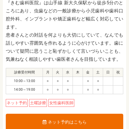
『
きむ歯科医院
』は山手線 新大久保駅
から徒歩5分
のと
ころにあり、虫歯などの一般診療から
小児歯科や歯科口
腔外科、インプラントや矯正歯科など幅広く対応してい
ます。
患者さんとの対話を何よりも大切にしていて、なんでも
話しやすい雰囲気を作れるように心がけています。歯に
ついて疑問に思うこと恥ずかしくて言いづらいことも、
気兼ねなく相談しやすい歯医者さんを目指しています。
診療受付時間
月
火
水
木
金
土
日
祝
10:00～13:00
○
○
○
○
○
14:00～19:00
○
○
○
○
○
ネット予約
土曜診療
女性歯科医師
ネット予約はこちら