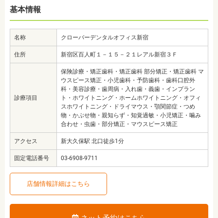
基本情報
名称
クローバーデンタルオフィス新宿
住所
新宿区百人町１－１５－２１レアル新宿３Ｆ
保険診療・矯正歯科・矯正歯科 部分矯正・矯正歯科 マ
ウスピース矯正・小児歯科・予防歯科・歯科口腔外
科・美容診療・歯周病・入れ歯・義歯・インプラン
診療項目
ト・ホワイトニング・ホームホワイトニング・オフィ
スホワイトニング・ドライマウス・顎関節症・つめ
物・かぶせ物・親知らず・知覚過敏・小児矯正・噛み
合わせ・虫歯・部分矯正・マウスピース矯正
アクセス
新大久保駅 北口徒歩1分
固定電話番号
03-6908-9711
店舗情報詳細はこちら
ネット予約はこちら