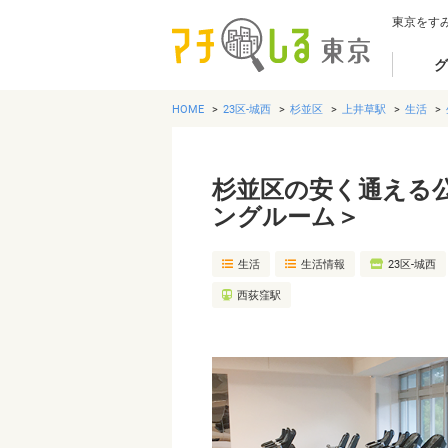
東京をす
グ
HOME
23区-城西
杉並区
上井草駅
生活
杉並区の安く通える
ングルーム＞
生活
生活情報
23区-城西
西荻窪駅