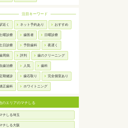
注目キーワード
駅近く
ネット予約あり
おすすめ
土曜診療
歯医者
日曜診療
土日診療
予防歯科
夜遅く
歯周病
評判
歯のクリーニング
虫歯治療
人気
歯科
定期健診
歯石取り
完全個室あり
矯正歯科
ホワイトニング
他のエリアのマチしる
マチしる埼玉
マチしる大阪