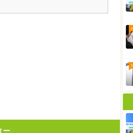
4
5
ター