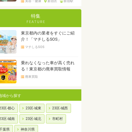
美容・健康
新宿区
新宿駅
特集
東京都内の業者をすぐにご紹
介！「マチしるSOS」
マチしるSOS
乗れなくなった車が高く売れ
る！東京都の廃車買取情報
廃車買取
地域から探す
23区-都心
23区-城東
23区-城西
23区-城南
23区-城北
市町村
千葉県
神奈川県