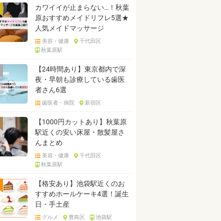
カワイイが止まらない…！秋葉
原おすすめメイドリフレ5選★
人気メイドマッサージ
美容・健康
千代田区
秋葉原駅
【24時間あり】東京都内で深
夜・早朝も診療している歯医
者さん6選
歯医者・病院
新宿区
【1000円カットあり】秋葉原
駅近くの安い床屋・散髪屋さ
んまとめ
美容・健康
千代田区
秋葉原駅
【格安あり】池袋駅近くのお
すすめホールケーキ4選！誕生
日・手土産
グルメ
豊島区
池袋駅