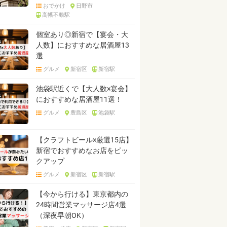
おでかけ
日野市
高幡不動駅
個室あり◎新宿で【宴会・大
人数】におすすめな居酒屋13
選
グルメ
新宿区
新宿駅
池袋駅近くで【大人数×宴会】
におすすめな居酒屋11選！
グルメ
豊島区
池袋駅
【クラフトビール×厳選15店】
新宿でおすすめなお店をピッ
クアップ
グルメ
新宿区
新宿駅
【今から行ける】東京都内の
24時間営業マッサージ店4選
（深夜早朝OK）