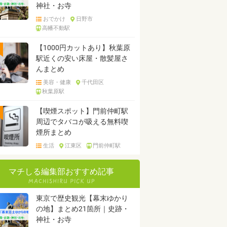
神社・お寺
おでかけ
日野市
高幡不動駅
【1000円カットあり】秋葉原
駅近くの安い床屋・散髪屋さ
んまとめ
美容・健康
千代田区
秋葉原駅
【喫煙スポット】門前仲町駅
周辺でタバコが吸える無料喫
煙所まとめ
生活
江東区
門前仲町駅
マチしる編集部おすすめ記事
東京で歴史観光【幕末ゆかり
の地】まとめ21箇所｜史跡・
神社・お寺