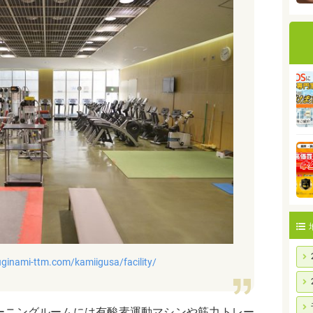
ginami-ttm.com/kamiigusa/facility/
ーニングルームには有酸素運動マシンや筋力トレー