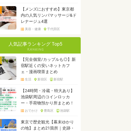
【メンズにおすすめ】東京都
内の人気リンパマッサージ&ド
レナージュ4選
美容・健康
千代田区
人気記事ランキング Top5
【完全個室/カップルも◎】新
宿駅近くの安いネットカフ
ェ・漫画喫茶まとめ
生活
新宿区
新宿駅
【24時間・冷蔵・特大あり】
池袋駅周辺のコインロッカ
ー・手荷物預かり所まとめ！
おでかけ
豊島区
池袋駅
東京で歴史観光【幕末ゆかり
の地】まとめ21箇所｜史跡・