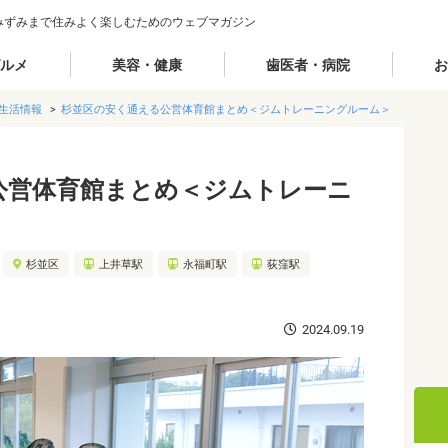
みずみまで住みよく楽しむためのウェブマガジン
ルメ
美容・健康
歯医者・病院
お
生活情報
杉並区の安く通える公営体育館まとめ＜ジムトレーニングルーム＞
公営体育館まとめ＜ジムトレーニ
杉並区
上井草駅
永福町駅
荻窪駅
2024.09.19