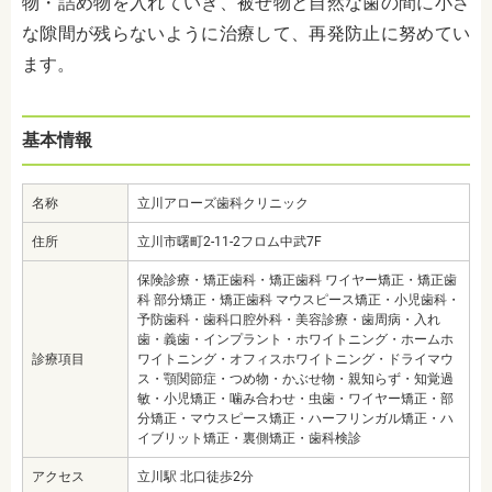
物・詰め物を入れていき、
被せ物と自然な歯の間に小さ
な隙間が残らないように治療して、再発防止に努めてい
ます。
基本情報
名称
立川アローズ歯科クリニック
住所
立川市曙町2-11-2フロム中武7F
保険診療・矯正歯科・矯正歯科 ワイヤー矯正・矯正歯
科 部分矯正・矯正歯科 マウスピース矯正・小児歯科・
予防歯科・歯科口腔外科・美容診療・歯周病・入れ
歯・義歯・インプラント・ホワイトニング・ホームホ
診療項目
ワイトニング・オフィスホワイトニング・ドライマウ
ス・顎関節症・つめ物・かぶせ物・親知らず・知覚過
敏・小児矯正・噛み合わせ・虫歯・ワイヤー矯正・部
分矯正・マウスピース矯正・ハーフリンガル矯正・ハ
イブリット矯正・裏側矯正・歯科検診
アクセス
立川駅 北口徒歩2分