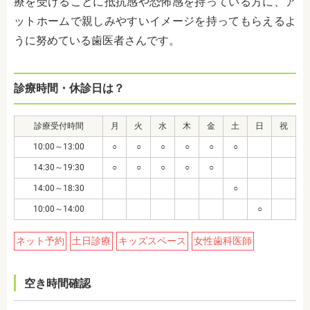
療を受けることに抵抗感や恐怖感を持っている方に、ア
ットホームで親しみやすいイメージを持ってもらえるよ
うに努めている歯医者さんです。
診療時間・休診日は？
診療受付時間
月
火
水
木
金
土
日
祝
10:00～13:00
○
○
○
○
○
○
14:30～19:30
○
○
○
○
○
14:00～18:30
○
10:00～14:00
○
ネット予約
土日診療
キッズスペース
女性歯科医師
空き時間確認