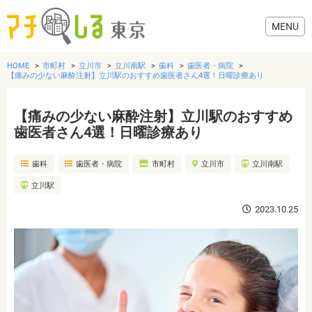
HOME
市町村
立川市
立川南駅
歯科
歯医者・病院
【痛みの少ない麻酔注射】立川駅のおすすめ歯医者さん4選！日曜診療あり
【痛みの少ない麻酔注射】立川駅のおすすめ
グルメ
歯医者さん4選！日曜診療あり
歯科
歯医者・病院
市町村
立川市
立川南駅
美容・健康
立川駅
歯医者・病院
2023.10.25
おでかけ
生活