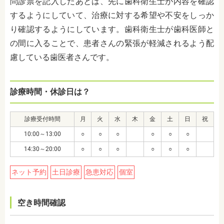
問診票を記入したあとは、先に歯科衛生士が内容を確認
するようにしていて、治療に対する希望や不安をしっか
り確認するようにしています。歯科衛生士が歯科医師と
の間に入ることで、患者さんの緊張が軽減されるよう配
慮している歯医者さんです。
診療時間・休診日は？
診療受付時間
月
火
水
木
金
土
日
祝
10:00～13:00
○
○
○
○
○
○
14:30～20:00
○
○
○
○
○
○
ネット予約
土日診療
急患対応
個室
空き時間確認