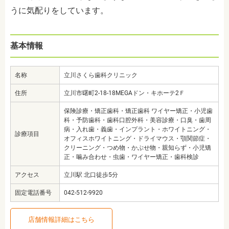
うに気配りをしています。
基本情報
名称
立川さくら歯科クリニック
住所
立川市曙町2-18-18MEGAドン・キホーテ2Ｆ
保険診療・矯正歯科・矯正歯科 ワイヤー矯正・小児歯
科・予防歯科・歯科口腔外科・美容診療・口臭・歯周
病・入れ歯・義歯・インプラント・ホワイトニング・
診療項目
オフィスホワイトニング・ドライマウス・顎関節症・
クリーニング・つめ物・かぶせ物・親知らず・小児矯
正・噛み合わせ・虫歯・ワイヤー矯正・歯科検診
アクセス
立川駅 北口徒歩5分
固定電話番号
042-512-9920
店舗情報詳細はこちら