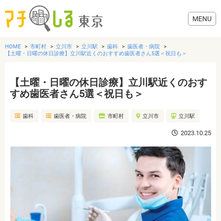
HOME
市町村
立川市
立川駅
歯科
歯医者・病院
【土曜・日曜の休日診療】立川駅近くのおすすめ歯医者さん5選＜祝日も＞
【土曜・日曜の休日診療】立川駅近くのおす
グルメ
すめ歯医者さん5選＜祝日も＞
歯科
歯医者・病院
市町村
立川市
立川駅
美容・健康
2023.10.25
歯医者・病院
おでかけ
生活