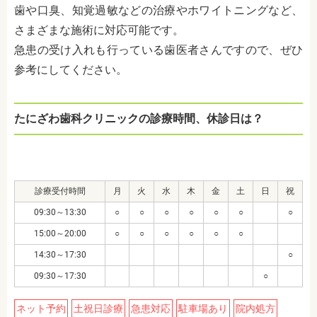
歯や口臭、知覚過敏などの治療やホワイトニングなど、
さまざまな施術に対応可能です。
急患の受け入れも行っている歯医者さんですので、ぜひ
参考にしてください。
たにざわ歯科クリニックの診療時間、休診日は？
診療受付時間
月
火
水
木
金
土
日
祝
09:30～13:30
○
○
○
○
○
○
○
15:00～20:00
○
○
○
○
○
○
14:30～17:30
○
09:30～17:30
○
ネット予約
土祝日診療
急患対応
駐車場あり
院内処方