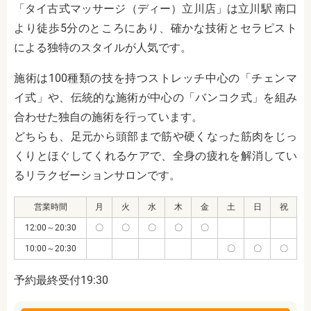
「タイ古式マッサージ（ディー）立川店」は立川駅 南口
より徒歩5分のところにあり、
確かな技術とセラピスト
による独特のスタイルが人気です。
施術は100種類の技を持つストレッチ中心の「チェンマ
イ式」や、伝統的な施術が中心の「バンコク式」を組み
合わせた独自の施術を行っています。
どちらも、足元から頭部まで筋や硬くなった筋肉をじっ
くりとほぐしてくれるケアで、全身の疲れを解消してい
るリラクゼーションサロンです。
営業時間
月
火
水
木
金
土
日
祝
12:00～20:30
〇
〇
〇
〇
〇
10:00～20:30
〇
〇
〇
予約最終受付19:30