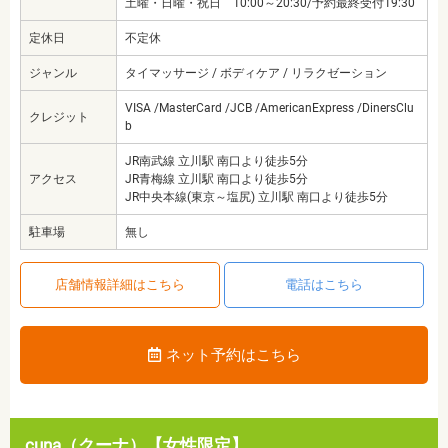
土曜・日曜・祝日 10:00～20:30/予約最終受付19:30
定休日
不定休
ジャンル
タイマッサージ / ボディケア / リラクゼーション
VISA /MasterCard /JCB /AmericanExpress /DinersClu
クレジット
b
JR南武線 立川駅 南口より徒歩5分
アクセス
JR青梅線 立川駅 南口より徒歩5分
JR中央本線(東京～塩尻) 立川駅 南口より徒歩5分
駐車場
無し
店舗情報詳細はこちら
電話はこちら
ネット予約はこちら
cuna（クーナ）【女性限定】