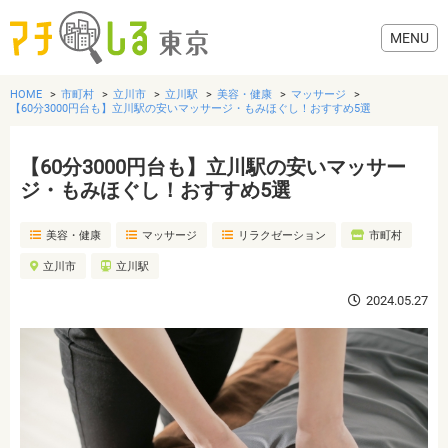
HOME
市町村
立川市
立川駅
美容・健康
マッサージ
【60分3000円台も】立川駅の安いマッサージ・もみほぐし！おすすめ5選
【60分3000円台も】立川駅の安いマッサー
グルメ
ジ・もみほぐし！おすすめ5選
美容・健康
マッサージ
リラクゼーション
市町村
美容・健康
立川市
立川駅
歯医者・病院
2024.05.27
おでかけ
生活