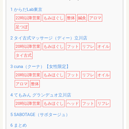
1
からだLab東京
22時以降営業
もみほぐし
整体
鍼灸
アロマ
足つぼ
2
タイ古式マッサージ（ディー）立川店
20時以降営業
もみほぐし
フット
リフレ
オイル
タイ古式
3
cuna（クーナ）【女性限定】
20時以降営業
もみほぐし
フット
リフレ
オイル
アロマ
整体
4
てもみん グランデュオ立川店
20時以降営業
もみほぐし
ヘッド
フット
リフレ
5
SABOTAGE（サボタージュ）
6
まとめ