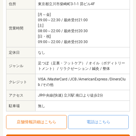
住所
東京都立川市柴崎町3-1-1 昴ビル4F
[月～金]
09:00～22:30 / 最終受付21:00
[土]
営業時間
08:00～22:00 / 最終受付20:30
[日・祝]
09:00～22:00 / 最終受付20:30
定休日
なし
足つぼ（足裏・フットケア） / オイル（ボディトリー
ジャンル
トメント） / リラクゼーション / 鍼灸 / 整体
VISA /MasterCard /JCB /AmericanExpress /DinersClu
クレジット
b /その他
アクセス
JR中央線(快速) 立川駅 南口より徒歩2分
駐車場
無し
店舗情報詳細はこちら
電話はこちら