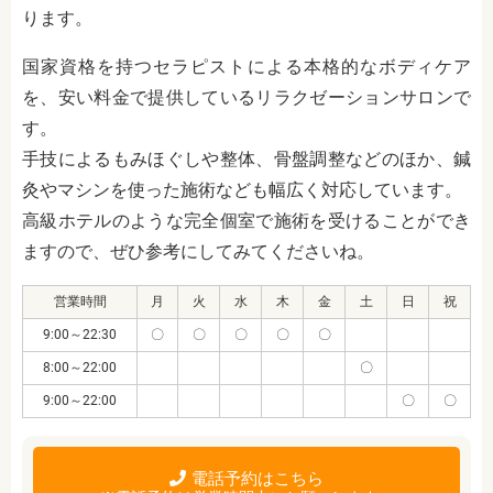
ります。
国家資格を持つセラピストによる本格的なボディケア
を、安い料金で提供しているリラクゼーションサロンで
す。
手技によるもみほぐしや整体、骨盤調整などのほか、鍼
灸やマシンを使った施術なども幅広く対応しています。
高級ホテルのような完全個室で施術を受けることができ
ますので、ぜひ参考にしてみてくださいね。
営業時間
月
火
水
木
金
土
日
祝
9:00～22:30
〇
〇
〇
〇
〇
8:00～22:00
〇
9:00～22:00
〇
〇
電話予約はこちら