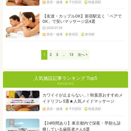
美容・健康
千代田区
秋葉原駅
【友達・カップルOK】新宿駅近く「ペアで
OK」で安いマッサージ店4選
2024.07.04
美容・健康
新宿区
新宿駅
1
2
3
…
13
次へ >
人気施設記事ランキング Top5
1
カワイイが止まらない…！秋葉原おすすめメ
イドリフレ5選★人気メイドマッサージ
美容・健康
千代田区
秋葉原駅
2
【24時間あり】東京都内で深夜・早朝も診
療している歯医者さん6選