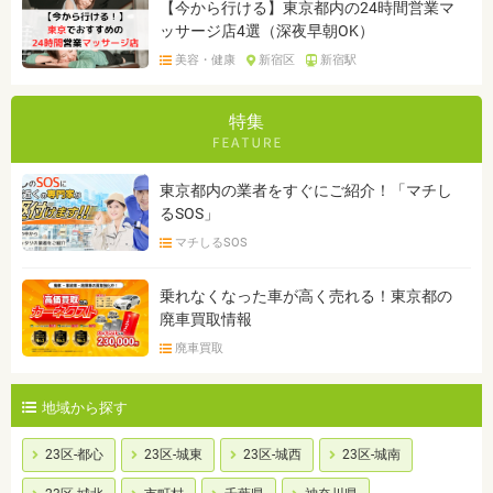
【今から行ける】東京都内の24時間営業マ
ッサージ店4選（深夜早朝OK）
美容・健康
新宿区
新宿駅
特集
東京都内の業者をすぐにご紹介！「マチし
るSOS」
マチしるSOS
乗れなくなった車が高く売れる！東京都の
廃車買取情報
廃車買取
地域から探す
23区-都心
23区-城東
23区-城西
23区-城南