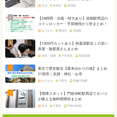
生活
新宿区
新宿駅
2
【24時間・冷蔵・特大あり】池袋駅周辺の
コインロッカー・手荷物預かり所まとめ！
おでかけ
豊島区
池袋駅
3
【1000円カットあり】秋葉原駅近くの安い
床屋・散髪屋さんまとめ
美容・健康
千代田区
秋葉原駅
4
東京で歴史観光【幕末ゆかりの地】まとめ
21箇所｜史跡・神社・お寺
おでかけ
日野市
高幡不動駅
5
【喫煙スポット】門前仲町駅周辺でタバコ
が吸える無料喫煙所まとめ
生活
江東区
門前仲町駅