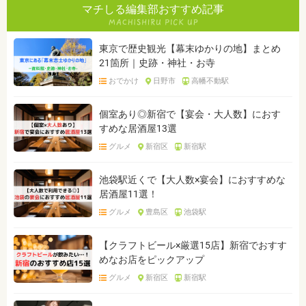
マチしる編集部おすすめ記事
東京で歴史観光【幕末ゆかりの地】まとめ
21箇所｜史跡・神社・お寺
おでかけ
日野市
高幡不動駅
個室あり◎新宿で【宴会・大人数】におす
すめな居酒屋13選
グルメ
新宿区
新宿駅
池袋駅近くで【大人数×宴会】におすすめな
居酒屋11選！
グルメ
豊島区
池袋駅
【クラフトビール×厳選15店】新宿でおすす
めなお店をピックアップ
グルメ
新宿区
新宿駅