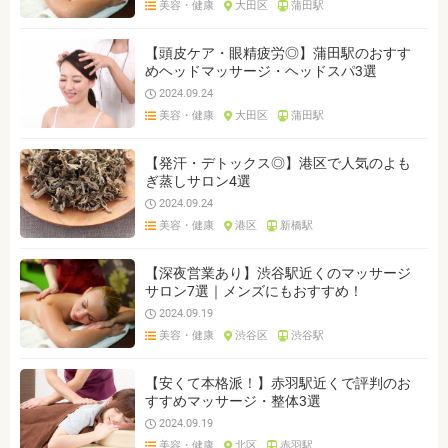
美容・健康
大田区
蒲田駅
ジャンルを選ぶ
※複数選択可能です
【頭皮ケア・眼精疲労◎】蒲田駅のおすす
めヘッドマッサージ・ヘッドスパ3選
クリア
検索
2024.09.24
美容・健康
大田区
蒲田駅
【発汗・デトックス◎】港区で人気のよも
ぎ蒸しサロン4選
2024.09.24
美容・健康
港区
新橋駅
【深夜営業あり】渋谷駅近くのマッサージ
サロン7選｜メンズにもおすすめ！
2024.09.19
美容・健康
渋谷区
渋谷駅
【安くて本格派！】赤羽駅近くで評判のお
すすめマッサージ・整体3選
2024.09.19
美容・健康
北区
赤羽駅