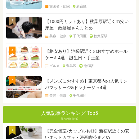
歯医者・病院
新宿区
3
【1000円カットあり】秋葉原駅近くの安い
床屋・散髪屋さんまとめ
美容・健康
千代田区
秋葉原駅
4
【格安あり】池袋駅近くのおすすめホール
ケーキ4選！誕生日・手土産
グルメ
豊島区
池袋駅
5
【メンズにおすすめ】東京都内の人気リン
パマッサージ&ドレナージュ4選
美容・健康
千代田区
人気記事ランキング Top5
1
【完全個室/カップルも◎】新宿駅近くの安
いネットカフェ・漫画喫茶まとめ