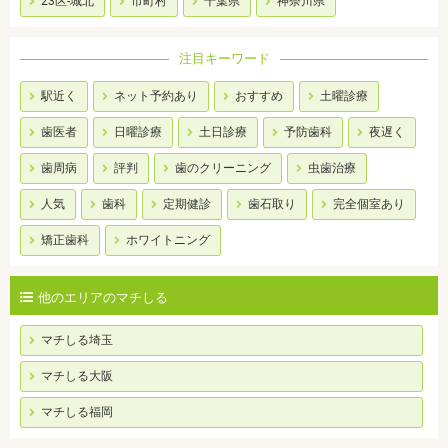
23区-城北
市町村
千葉県
神奈川県
注目キーワード
駅近く
ネット予約あり
おすすめ
土曜診療
歯医者
日曜診療
土日診療
予防歯科
夜遅く
歯周病
評判
歯のクリーニング
虫歯治療
人気
歯科
定期健診
歯石取り
完全個室あり
矯正歯科
ホワイトニング
他のエリアのマチしる
マチしる埼玉
マチしる大阪
マチしる福岡