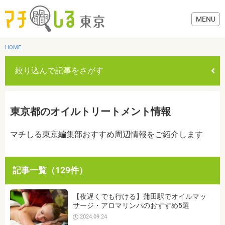
HOME
絞り込んで記事をさがす
グルメ
東京都のオイルトリートメント情報
美容・健康
マチしる東京編集部おすすめ周辺情報をご紹介します
歯医者・病院
記事一覧（129件）
おでかけ
カテゴリを選ぶ
【夜遅くでも行ける】蒲田駅でオイルマッ
すべて
グルメ
美容・健康
歯医者・病院
おでかけ
サージ・アロマリンパのおすすめ5選
生活
2024.09.24
生活
お役立ち情報