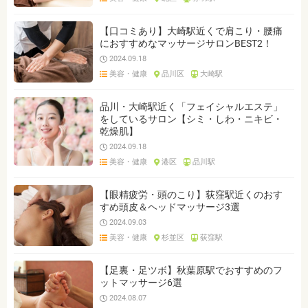
【口コミあり】大崎駅近くで肩こり・腰痛
におすすめなマッサージサロンBEST2！
2024.09.18
美容・健康
品川区
大崎駅
品川・大崎駅近く「フェイシャルエステ」
をしているサロン【シミ・しわ・ニキビ・
乾燥肌】
2024.09.18
美容・健康
港区
品川駅
【眼精疲労・頭のこり】荻窪駅近くのおす
すめ頭皮＆ヘッドマッサージ3選
2024.09.03
美容・健康
杉並区
荻窪駅
【足裏・足ツボ】秋葉原駅でおすすめのフ
ットマッサージ6選
2024.08.07