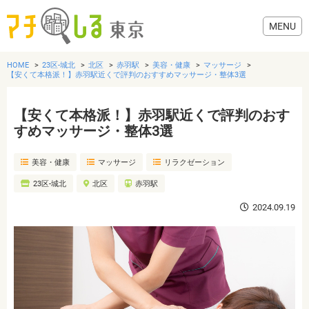
HOME
23区-城北
北区
赤羽駅
美容・健康
マッサージ
【安くて本格派！】赤羽駅近くで評判のおすすめマッサージ・整体3選
【安くて本格派！】赤羽駅近くで評判のおす
グルメ
すめマッサージ・整体3選
美容・健康
マッサージ
リラクゼーション
美容・健康
23区-城北
北区
赤羽駅
歯医者・病院
2024.09.19
おでかけ
生活