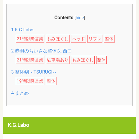
Contents
[
hide
]
1
K.G.Labo
21時以降営業
もみほぐし
ヘッド
リフレ
整体
2
赤羽のちいさな整体院 西口
21時以降営業
駐車場あり
もみほぐし
整体
3
整体剣～TSURUGI～
19時以降営業
整体
4
まとめ
K.G.Labo