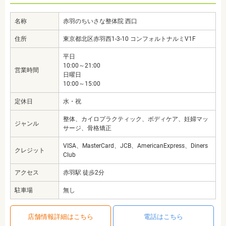
名称
赤羽のちいさな整体院 西口
住所
東京都北区赤羽西1-3-10 コンフォルトナルミV1F
平日
10:00～21:00
営業時間
日曜日
10:00～15:00
定休日
水・祝
整体、カイロプラクティック、ボディケア、妊婦マッ
ジャンル
サージ、骨格矯正
VISA、MasterCard、JCB、AmericanExpress、Diners
クレジット
Club
アクセス
赤羽駅 徒歩2分
駐車場
無し
店舗情報詳細はこちら
電話はこちら