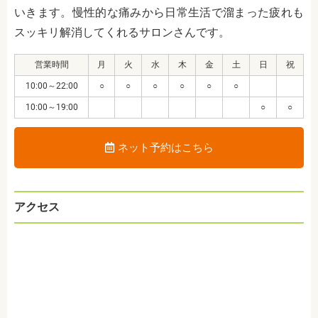
いきます。慢性的な痛みから日常生活で溜まった疲れも
スッキリ解消してくれるサロンさんです。
営業時間
月
火
水
木
金
土
日
祝
10:00～22:00
○
○
○
○
○
○
10:00～19:00
○
○
ネット予約はこちら
アクセス