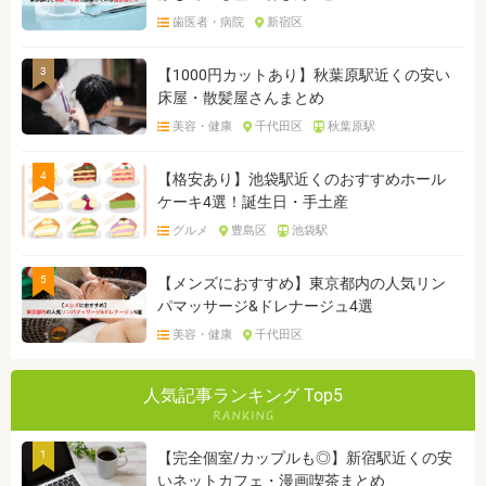
歯医者・病院
新宿区
3
【1000円カットあり】秋葉原駅近くの安い
床屋・散髪屋さんまとめ
美容・健康
千代田区
秋葉原駅
4
【格安あり】池袋駅近くのおすすめホール
ケーキ4選！誕生日・手土産
グルメ
豊島区
池袋駅
5
【メンズにおすすめ】東京都内の人気リン
パマッサージ&ドレナージュ4選
美容・健康
千代田区
人気記事ランキング Top5
1
【完全個室/カップルも◎】新宿駅近くの安
いネットカフェ・漫画喫茶まとめ