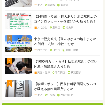
生活
新宿区
新宿駅
2
【24時間・冷蔵・特大あり】池袋駅周辺の
コインロッカー・手荷物預かり所まとめ！
おでかけ
豊島区
池袋駅
3
東京で歴史観光【幕末ゆかりの地】まとめ
21箇所｜史跡・神社・お寺
おでかけ
日野市
高幡不動駅
4
【1000円カットあり】秋葉原駅近くの安い
床屋・散髪屋さんまとめ
美容・健康
千代田区
秋葉原駅
5
【喫煙スポット】門前仲町駅周辺でタバコ
が吸える無料喫煙所まとめ
生活
江東区
門前仲町駅