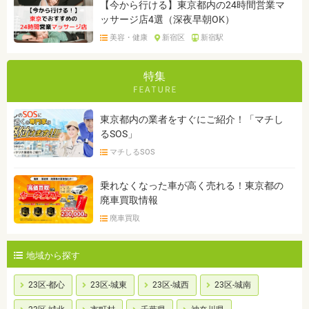
【今から行ける】東京都内の24時間営業マ
ッサージ店4選（深夜早朝OK）
美容・健康
新宿区
新宿駅
特集
東京都内の業者をすぐにご紹介！「マチし
るSOS」
マチしるSOS
乗れなくなった車が高く売れる！東京都の
廃車買取情報
廃車買取
地域から探す
23区-都心
23区-城東
23区-城西
23区-城南