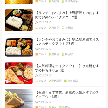
グルメ
新宿区
高田馬場駅
ジャンルを選ぶ
※複数選択可能です
【ランチ・おつまみ】上野駅近くのおすす
めで評判のテイクアウト2選
クリア
検索
2024.05.12
グルメ
台東区
上野駅
【ランチやおつまみに】駒込駅周辺でオス
スメのテイクアウト店3選
2024.05.12
グルメ
豊島区
駒込駅
【人気料理をテイクアウト！】水道橋おす
すめ持ち帰り店3選
2024.05.12
グルメ
千代田区
水道橋駅
【夜遅くまで営業】新橋の人気おすすめテ
イクアウト3選！
2024.05.12
グルメ
港区
新橋駅