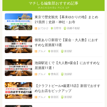
マチしる編集部おすすめ記事
東京で歴史観光【幕末ゆかりの地】まとめ
21箇所｜史跡・神社・お寺
おでかけ
日野市
高幡不動駅
個室あり◎新宿で【宴会・大人数】におす
すめな居酒屋13選
グルメ
新宿区
新宿駅
池袋駅近くで【大人数×宴会】におすすめな
居酒屋11選！
グルメ
豊島区
池袋駅
【クラフトビール×厳選15店】新宿でおすす
めなお店をピックアップ
グルメ
新宿区
新宿駅