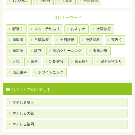
23区-城北
市町村
千葉県
神奈川県
注目キーワード
駅近く
ネット予約あり
おすすめ
土曜診療
歯医者
日曜診療
土日診療
予防歯科
夜遅く
歯周病
評判
歯のクリーニング
虫歯治療
人気
歯科
定期健診
歯石取り
完全個室あり
矯正歯科
ホワイトニング
他のエリアのマチしる
マチしる埼玉
マチしる大阪
マチしる福岡