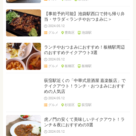
【事前予約可能】池袋駅西口で持ち帰り弁
当・サラダ＜ランチやおつまみに＞
2024.05.12
グルメ
豊島区
池袋駅
ランチやおつまみにおすすめ！板橋駅周辺
のおすすめテイクアウト3選
2024.05.12
グルメ
板橋区
板橋駅
荻窪駅近くの「中華式居酒屋 嘉楽飯店」で
テイクアウト！ランチ・おつまみにおすす
めの人気店
2024.05.12
グルメ
杉並区
荻窪駅
虎ノ門の安くて美味しいテイクアウト！ラ
ンチ＆夜におすすめの3選
2024.05.12