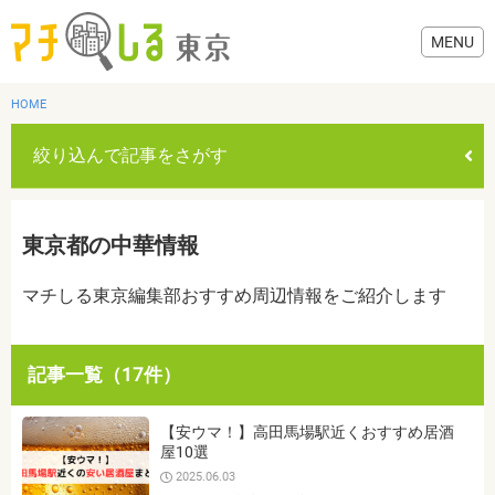
HOME
絞り込んで記事をさがす
グルメ
東京都の中華情報
美容・健康
マチしる東京編集部おすすめ周辺情報をご紹介します
歯医者・病院
記事一覧（17件）
おでかけ
カテゴリを選ぶ
【安ウマ！】高田馬場駅近くおすすめ居酒
すべて
グルメ
美容・健康
歯医者・病院
おでかけ
屋10選
生活
2025.06.03
生活
お役立ち情報