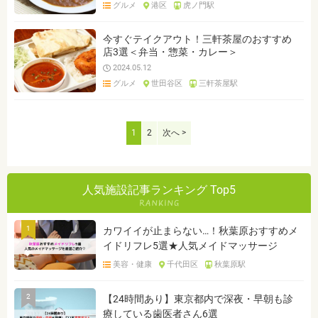
グルメ
港区
虎ノ門駅
今すぐテイクアウト！三軒茶屋のおすすめ
店3選＜弁当・惣菜・カレー＞
2024.05.12
グルメ
世田谷区
三軒茶屋駅
1
2
次へ >
人気施設記事ランキング Top5
1
カワイイが止まらない…！秋葉原おすすめメ
イドリフレ5選★人気メイドマッサージ
美容・健康
千代田区
秋葉原駅
2
【24時間あり】東京都内で深夜・早朝も診
療している歯医者さん6選