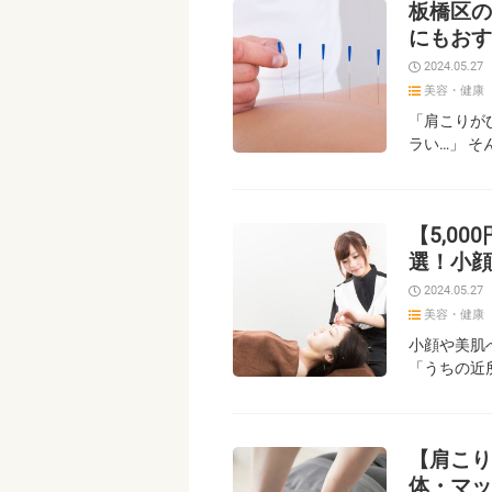
板橋区の
にもおす
2024.05.27
美容・健康
「肩こりが
ラい…」 
【5,0
選！小顔
2024.05.27
美容・健康
小顔や美肌
「うちの近
【肩こり
体・マッ