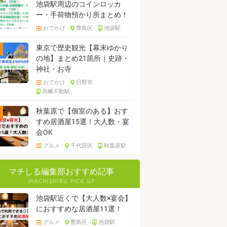
池袋駅周辺のコインロッカ
ー・手荷物預かり所まとめ！
おでかけ
豊島区
池袋駅
東京で歴史観光【幕末ゆかり
の地】まとめ21箇所｜史跡・
神社・お寺
おでかけ
日野市
高幡不動駅
秋葉原で【個室のある】おす
すめ居酒屋15選！大人数・宴
会OK
グルメ
千代田区
秋葉原駅
マチしる編集部おすすめ記事
池袋駅近くで【大人数×宴会】
におすすめな居酒屋11選！
グルメ
豊島区
池袋駅