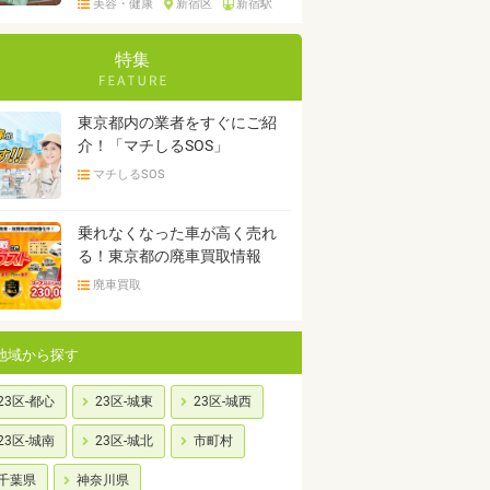
美容・健康
新宿区
新宿駅
特集
東京都内の業者をすぐにご紹
介！「マチしるSOS」
マチしるSOS
乗れなくなった車が高く売れ
る！東京都の廃車買取情報
廃車買取
地域から探す
23区-都心
23区-城東
23区-城西
23区-城南
23区-城北
市町村
千葉県
神奈川県