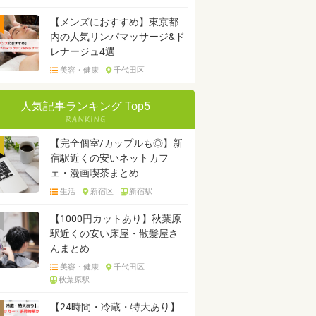
【メンズにおすすめ】東京都
内の人気リンパマッサージ&ド
レナージュ4選
美容・健康
千代田区
人気記事ランキング Top5
【完全個室/カップルも◎】新
宿駅近くの安いネットカフ
ェ・漫画喫茶まとめ
生活
新宿区
新宿駅
【1000円カットあり】秋葉原
駅近くの安い床屋・散髪屋さ
んまとめ
美容・健康
千代田区
秋葉原駅
【24時間・冷蔵・特大あり】