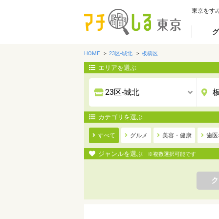
東京をす
グ
HOME
23区-城北
板橋区
エリアを選ぶ
カテゴリを選ぶ
すべて
グルメ
美容・健康
歯医
ジャンルを選ぶ
※複数選択可能です
ク