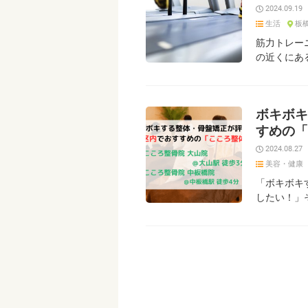
2024.09.19
生活
板
筋力トレー
の近くにあ
ボキボキ
すめの「
2024.08.27
美容・健康
「ボキボキ
したい！」