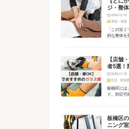
【とにか
ジ・整体
2024.12.13
美容・健康
「この近く
的な整体を
【店舗・
者5選！
2024.11.15
生活
板
板橋区には
ド、対応可
板橋区の
ニング室