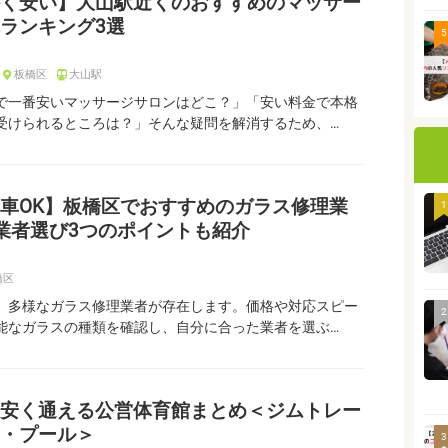
く安い】大山駅近くのおすすめのマッサー
ランキング3選
5
板橋区
大山駅
で一番安いマッサージサロンはどこ？」「安い料金で本格
受けられるところは？」そんな疑問を解消するため、…
車OK】板橋区でおすすめのガラス修理業
1
業者選び3つのポイントも紹介
橋区
、多様なガラス修理業者が存在します。価格や対応スピー
2
能なガラスの種類を確認し、自分に合った業者を選ぶ…
安く通える公営体育館まとめ＜ジムトレー
・プール＞
3