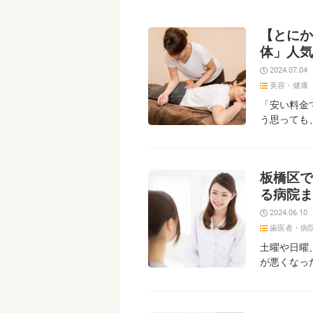
【とにか
体」人気
2024.07.04
美容・健康
「安い料金
う思っても
板橋区で
る病院ま
2024.06.10
歯医者・病
土曜や日曜
が悪くなっ