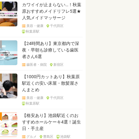
カワイイが止まらない…！秋葉
原おすすめメイドリフレ5選★
人気メイドマッサージ
美容・健康
千代田区
秋葉原駅
【24時間あり】東京都内で深
夜・早朝も診療している歯医
者さん6選
歯医者・病院
新宿区
【1000円カットあり】秋葉原
駅近くの安い床屋・散髪屋さ
んまとめ
美容・健康
千代田区
秋葉原駅
【格安あり】池袋駅近くのお
すすめホールケーキ4選！誕生
日・手土産
グルメ
豊島区
池袋駅