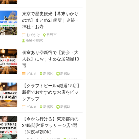
東京で歴史観光【幕末ゆかり
の地】まとめ21箇所｜史跡・
神社・お寺
おでかけ
日野市
高幡不動駅
個室あり◎新宿で【宴会・大
人数】におすすめな居酒屋13
選
グルメ
新宿区
新宿駅
【クラフトビール×厳選15店】
新宿でおすすめなお店をピッ
クアップ
グルメ
新宿区
新宿駅
【今から行ける】東京都内の
24時間営業マッサージ店4選
（深夜早朝OK）