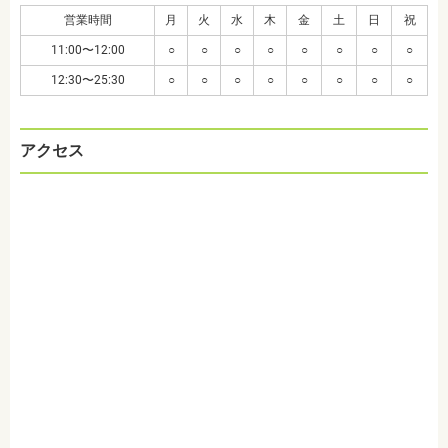
営業時間
月
火
水
木
金
土
日
祝
11:00〜12:00
○
○
○
○
○
○
○
○
12:30〜25:30
○
○
○
○
○
○
○
○
アクセス