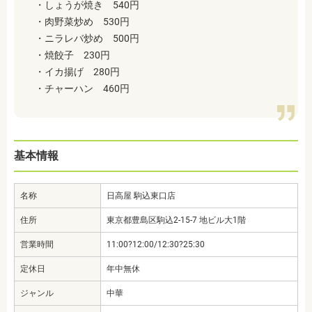
・しょうが焼き 540円
・肉野菜炒め 530円
・ニラレバ炒め 500円
・焼餃子 230円
・イカ揚げ 280円
・チャーハン 460円
基本情報
名称
日高屋 駒込東口店
住所
東京都豊島区駒込2-15-7 地ビル大1階
営業時間
11:00?12:00/12:30?25:30
定休日
年中無休
ジャンル
中華