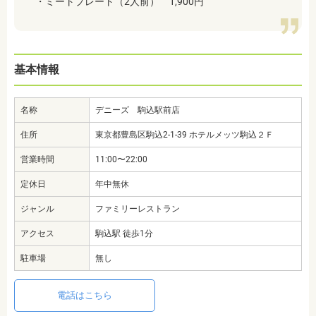
・ミートプレート（2人前） 1,900円
基本情報
名称
デニーズ 駒込駅前店
住所
東京都豊島区駒込2-1-39 ホテルメッツ駒込２Ｆ
営業時間
11:00〜22:00
定休日
年中無休
ジャンル
ファミリーレストラン
アクセス
駒込駅 徒歩1分
駐車場
無し
電話はこちら