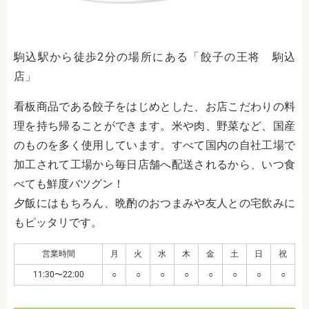
駒込駅から徒歩2分の場所にある「餃子の王将 駒込
店」
看板商品である餃子をはじめとした、お店こだわりの料
理を持ち帰ることができます。米や肉、野菜など、国産
のものを多く使用しています。すべて国内の自社工場で
加工されて工場から毎日店舗へ配送されるから、いつ食
べても鮮度バツグン！
夕飯にはもちろん、晩酌のおつまみや友人との宅飲みに
もピッタリです。
営業時間
月
火
水
木
金
土
日
祝
11:30〜22:00
○
○
○
○
○
○
○
○