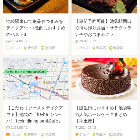
池袋駅東口で絶品おつまみを
【事前予約可能】池袋駅西口
テイクアウト♪晩酌におすすめ
で持ち帰り弁当・サラダ＜ラ
のベスト3
ンチやおつまみに＞
2024.05.12
2024.05.12
グルメ
豊島区
池袋駅
グルメ
豊島区
池袋駅
【こだわりソースをテイクア
【誕生日におすすめ】池袋駅
ウト】池袋の「ha-ha（ハー
の人気ホールケーキまとめ
ハ）1coin dining bar&Cafe」
【手土産】
2024.05.12
2024.05.13
グルメ
豊島区
池袋駅
グルメ
豊島区
池袋駅