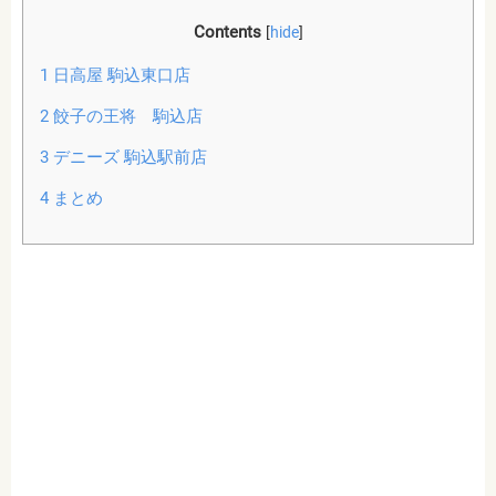
Contents
[
hide
]
1
日高屋 駒込東口店
2
餃子の王将 駒込店
3
デニーズ 駒込駅前店
4
まとめ