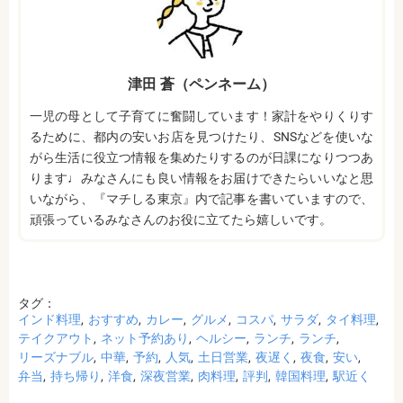
津田 蒼（ペンネーム）
一児の母として子育てに奮闘しています！家計をやりくりす
るために、都内の安いお店を見つけたり、SNSなどを使いな
がら生活に役立つ情報を集めたりするのが日課になりつつあ
ります♩みなさんにも良い情報をお届けできたらいいなと思
いながら、『マチしる東京』内で記事を書いていますので、
頑張っているみなさんのお役に立てたら嬉しいです。
タグ：
インド料理
おすすめ
カレー
グルメ
コスパ
サラダ
タイ料理
テイクアウト
ネット予約あり
ヘルシー
ランチ
ランチ
リーズナブル
中華
予約
人気
土日営業
夜遅く
夜食
安い
弁当
持ち帰り
洋食
深夜営業
肉料理
評判
韓国料理
駅近く