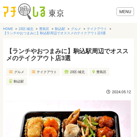
HOME
23区-城北
豊島区
駒込駅
グルメ
テイクアウト
【ランチやおつまみに】駒込駅周辺でオススメのテイクアウト店3選
【ランチやおつまみに】駒込駅周辺でオスス
グルメ
メのテイクアウト店3選
グルメ
テイクアウト
23区-城北
豊島区
美容・健康
駒込駅
歯医者・病院
2024.05.12
おでかけ
生活