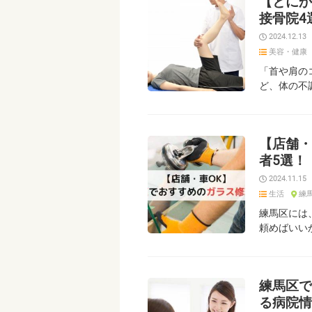
【とにか
接骨院4
2024.12.13
美容・健康
「首や肩の
ど、体の不
【店舗・
者5選！
2024.11.15
生活
練
練馬区には
頼めばいい
練馬区で
る病院情