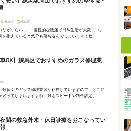
く安い】練馬駅周辺でおすすめの整体院・
選
5
練馬区
練馬駅
コリがつらい…」「慢性的な腰痛で日常生活が大変…」な
調を抱えていると気分も落ち込んでしまいますよね。…
車OK】練馬区でおすすめのガラス修理業
1
馬区
、数多くのガラス修理業者が存在していますので、どこに
2
か迷ってしまいますよね。対応スピードや料金設定、…
夜間の救急外来・休日診療をおこなってい
3
報