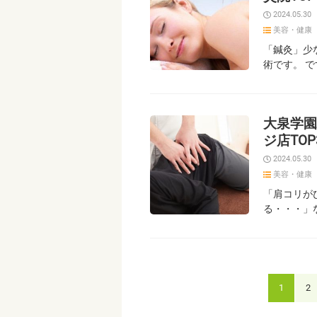
2024.05.30
美容・健康
「鍼灸」少
術です。 
大泉学園
ジ店TOP
2024.05.30
美容・健康
「肩コリが
る・・・」
1
2