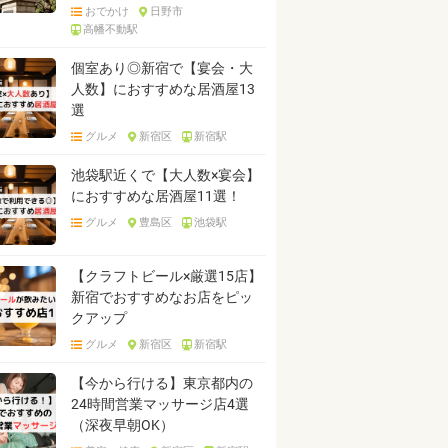
おでかけ
日野市
高幡不動駅
個室あり◎新宿で【宴会・大
人数】におすすめな居酒屋13
選
グルメ
新宿区
新宿駅
池袋駅近くで【大人数×宴会】
におすすめな居酒屋11選！
グルメ
豊島区
池袋駅
【クラフトビール×厳選15店】
新宿でおすすめなお店をピッ
クアップ
グルメ
新宿区
新宿駅
【今から行ける】東京都内の
24時間営業マッサージ店4選
（深夜早朝OK）