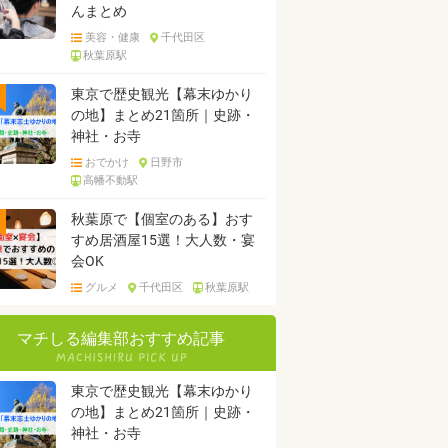
んまとめ
美容・健康
千代田区
秋葉原駅
東京で歴史観光【幕末ゆかり
の地】まとめ21箇所｜史跡・
神社・お寺
おでかけ
日野市
高幡不動駅
秋葉原で【個室のある】おす
すめ居酒屋15選！大人数・宴
会OK
グルメ
千代田区
秋葉原駅
マチしる編集部おすすめ記事
東京で歴史観光【幕末ゆかり
の地】まとめ21箇所｜史跡・
神社・お寺