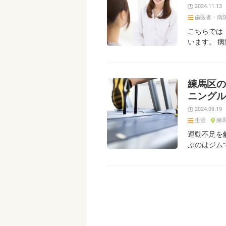
2024.11.13
歯医者・病
こちらでは
います。 
練馬区の
ニングル
2024.09.19
生活
練
運動不足を
ぶのはジム