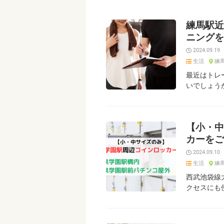
練馬駅近
ニングを
2024.09.19
生活
練
最近はトレ
いでしょうか
【小・中
カーをご
2024.09.10
生活
練
西武池袋線
クセスにも