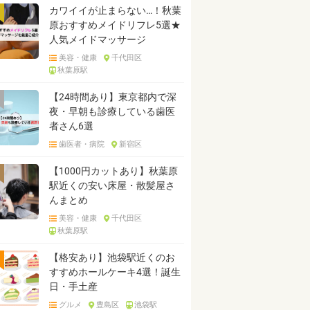
カワイイが止まらない…！秋葉
原おすすめメイドリフレ5選★
人気メイドマッサージ
美容・健康
千代田区
秋葉原駅
【24時間あり】東京都内で深
夜・早朝も診療している歯医
者さん6選
歯医者・病院
新宿区
【1000円カットあり】秋葉原
駅近くの安い床屋・散髪屋さ
んまとめ
美容・健康
千代田区
秋葉原駅
【格安あり】池袋駅近くのお
すすめホールケーキ4選！誕生
日・手土産
グルメ
豊島区
池袋駅