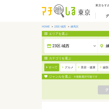
東京をす
グ
HOME
23区-城西
練馬区
エリアを選ぶ
カテゴリを選ぶ
すべて
グルメ
美容・健康
歯医
ジャンルを選ぶ
※複数選択可能です
ク