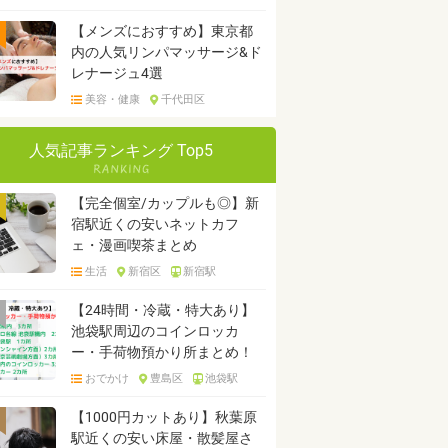
【メンズにおすすめ】東京都
内の人気リンパマッサージ&ド
レナージュ4選
美容・健康
千代田区
人気記事ランキング Top5
【完全個室/カップルも◎】新
宿駅近くの安いネットカフ
ェ・漫画喫茶まとめ
生活
新宿区
新宿駅
【24時間・冷蔵・特大あり】
池袋駅周辺のコインロッカ
ー・手荷物預かり所まとめ！
おでかけ
豊島区
池袋駅
【1000円カットあり】秋葉原
駅近くの安い床屋・散髪屋さ