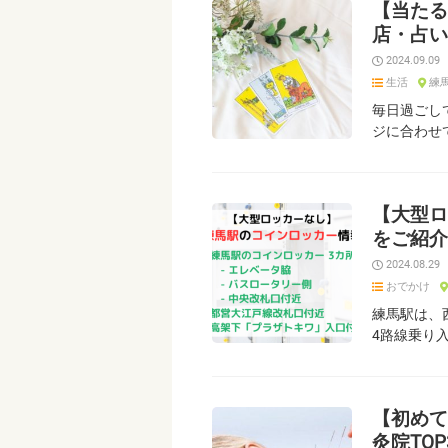
【当たる
店・占い
2024.09.09
生活
練
毎日過ごし
ジに合わせ
【大型ロ
をご紹介
2024.08.29
おでかけ
練馬駅は、
4路線乗り
【初めて
灸院TOP