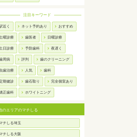
注目キーワード
駅近く
ネット予約あり
おすすめ
土曜診療
歯医者
日曜診療
土日診療
予防歯科
夜遅く
歯周病
評判
歯のクリーニング
虫歯治療
人気
歯科
定期健診
歯石取り
完全個室あり
矯正歯科
ホワイトニング
他のエリアのマチしる
マチしる埼玉
マチしる大阪