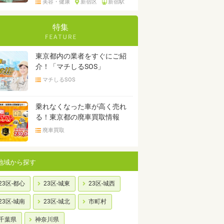
美容・健康
新宿区
新宿駅
特集
東京都内の業者をすぐにご紹
介！「マチしるSOS」
マチしるSOS
乗れなくなった車が高く売れ
る！東京都の廃車買取情報
廃車買取
地域から探す
23区-都心
23区-城東
23区-城西
23区-城南
23区-城北
市町村
千葉県
神奈川県