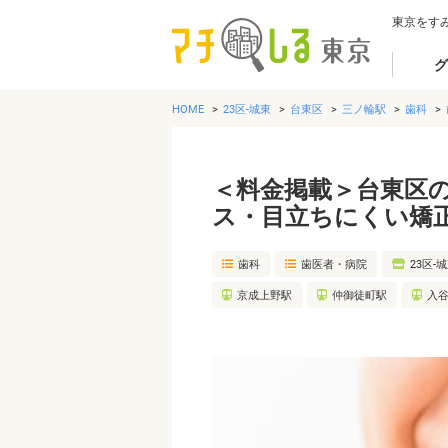
東京をす
グ
HOME
23区-城東
台東区
三ノ輪駅
歯科
＜料金掲載＞台東区
ス・目立ちにくい矯
歯科
歯医者・病院
23区-
京成上野駅
仲御徒町駅
入