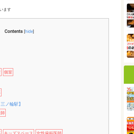
います
Contents
[
hide
]
】
方
個室
応
【三ノ輪駅】
医師
応
キッズスペース
女性歯科医師