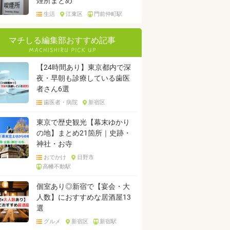
煙所まとめ
生活
江東区
門前仲町駅
マチしる編集部おすすめ記事
【24時間あり】東京都内で深
夜・早朝も診療している歯医
者さん6選
歯医者・病院
新宿区
東京で歴史観光【幕末ゆかり
の地】まとめ21箇所｜史跡・
神社・お寺
おでかけ
日野市
高幡不動駅
個室あり◎新宿で【宴会・大
人数】におすすめな居酒屋13
選
グルメ
新宿区
新宿駅