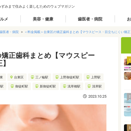
みずみまで住みよく楽しむためのウェブマガジン
ルメ
美容・健康
歯医者・病院
お
歯医者・病院
＜料金掲載＞台東区の矯正歯科まとめ【マウスピース・目立ちにくい矯正
の矯正歯科まとめ【マウスピー
1
正】
城東
台東区
三ノ輪駅
上野御徒町駅
上野駅
谷駅
御徒町駅
新御徒町駅
浅草橋駅
浅草駅
2023.10.25
2
3