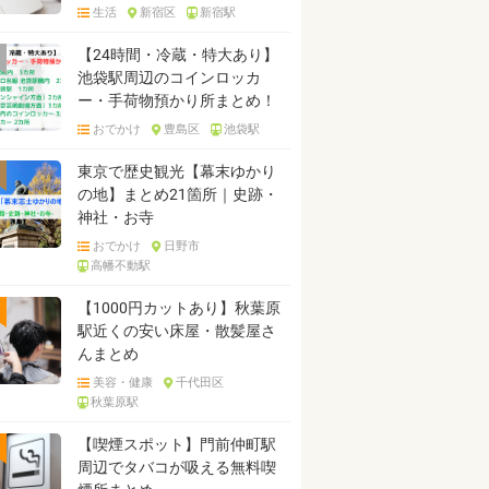
生活
新宿区
新宿駅
【24時間・冷蔵・特大あり】
池袋駅周辺のコインロッカ
ー・手荷物預かり所まとめ！
おでかけ
豊島区
池袋駅
東京で歴史観光【幕末ゆかり
の地】まとめ21箇所｜史跡・
神社・お寺
おでかけ
日野市
高幡不動駅
【1000円カットあり】秋葉原
駅近くの安い床屋・散髪屋さ
んまとめ
美容・健康
千代田区
秋葉原駅
【喫煙スポット】門前仲町駅
周辺でタバコが吸える無料喫