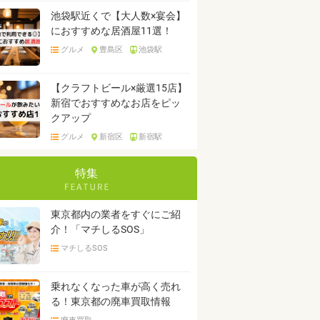
池袋駅近くで【大人数×宴会】
におすすめな居酒屋11選！
グルメ
豊島区
池袋駅
【クラフトビール×厳選15店】
新宿でおすすめなお店をピッ
クアップ
グルメ
新宿区
新宿駅
特集
東京都内の業者をすぐにご紹
介！「マチしるSOS」
マチしるSOS
乗れなくなった車が高く売れ
る！東京都の廃車買取情報