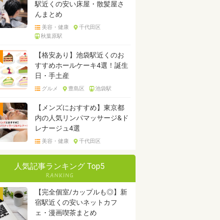
駅近くの安い床屋・散髪屋さ
んまとめ
美容・健康
千代田区
秋葉原駅
【格安あり】池袋駅近くのお
すすめホールケーキ4選！誕生
日・手土産
グルメ
豊島区
池袋駅
【メンズにおすすめ】東京都
内の人気リンパマッサージ&ド
レナージュ4選
美容・健康
千代田区
人気記事ランキング Top5
【完全個室/カップルも◎】新
宿駅近くの安いネットカフ
ェ・漫画喫茶まとめ