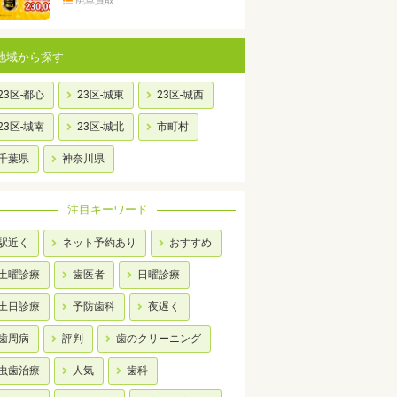
廃車買取
地域から探す
23区-都心
23区-城東
23区-城西
23区-城南
23区-城北
市町村
千葉県
神奈川県
注目キーワード
駅近く
ネット予約あり
おすすめ
土曜診療
歯医者
日曜診療
土日診療
予防歯科
夜遅く
歯周病
評判
歯のクリーニング
虫歯治療
人気
歯科