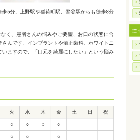
徒歩5分、上野駅や稲荷町駅、鶯谷駅からも徒歩8分
はなく、患者さんの悩みやご要望、お口の状態に合
者さんです。インプラントや矯正歯科、ホワイトニ
ていますので、「口元を綺麗にしたい」という悩み
火
水
木
金
土
日
祝
○
○
○
○
○
○
○