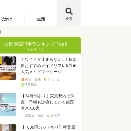
でかけ
生活
検索
】
人気施設記事ランキング Top5
カワイイが止まらない…！秋葉
原おすすめメイドリフレ5選★
人気メイドマッサージ
美容・健康
千代田区
秋葉原駅
【24時間あり】東京都内で深
夜・早朝も診療している歯医
者さん6選
歯医者・病院
新宿区
【1000円カットあり】秋葉原