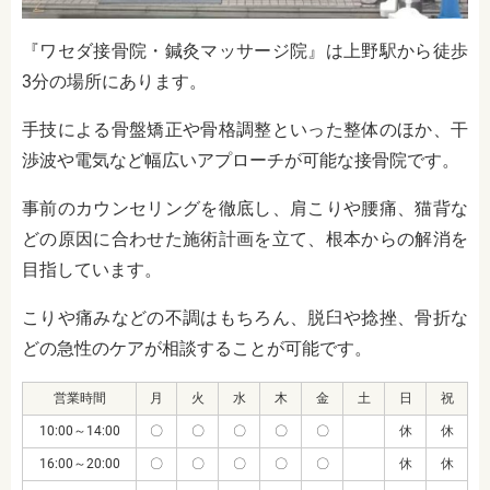
『ワセダ接骨院・鍼灸マッサージ院』は上野駅から徒歩
3分の場所にあります。
手技による骨盤矯正や骨格調整といった整体のほか、干
渉波や電気など幅広いアプローチが可能な接骨院です。
事前のカウンセリングを徹底し、肩こりや腰痛、猫背な
どの原因に合わせた施術計画を立て、根本からの解消を
目指しています。
こりや痛みなどの不調はもちろん、脱臼や捻挫、骨折な
どの急性のケアが相談することが可能です。
営業時間
月
火
水
木
金
土
日
祝
10:00～14:00
〇
〇
〇
〇
〇
休
休
16:00～20:00
〇
〇
〇
〇
〇
休
休