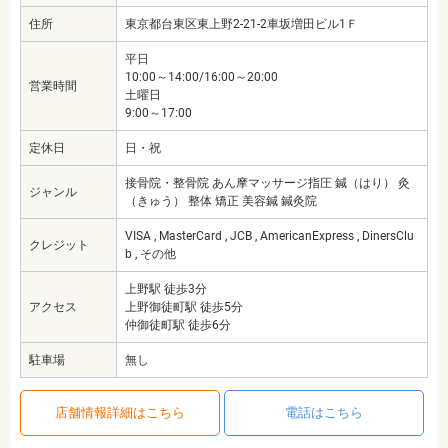
住所
東京都台東区東上野2-21-2車坂増田ビル1Ｆ
平日
10:00～14:00/16:00～20:00
営業時間
土曜日
9:00～17:00
定休日
日・祝
接骨院・整骨院 あん摩マッサージ指圧 鍼（はり） 灸
ジャンル
（きゅう） 整体 矯正 美容鍼 鍼灸院
VISA , MasterCard , JCB , AmericanExpress , DinersClu
クレジット
b , その他
上野駅 徒歩3分
アクセス
上野御徒町駅 徒歩5分
仲御徒町駅 徒歩6分
駐車場
無し
店舗情報詳細はこちら
電話はこちら