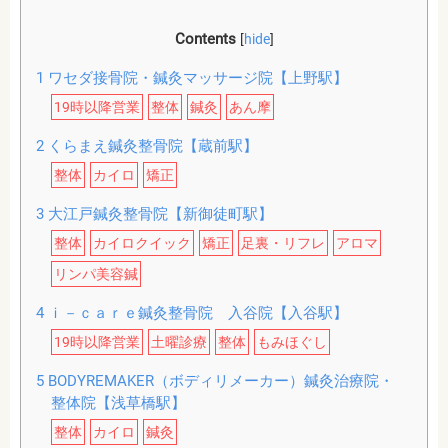
Contents
[
hide
]
1
ワセダ接骨院・鍼灸マッサージ院【上野駅】
19時以降営業
整体
鍼灸
あん摩
2
くらまえ鍼灸整骨院【蔵前駅】
整体
カイロ
矯正
3
大江戸鍼灸整骨院【新御徒町駅】
整体
カイロクイック
矯正
足裏・リフレ
アロマ
リンパ美容鍼
4
ｉ－ｃａｒｅ鍼灸整骨院 入谷院【入谷駅】
19時以降営業
土曜診療
整体
もみほぐし
5
BODYREMAKER（ボディリメーカー）鍼灸治療院・
整体院【浅草橋駅】
整体
カイロ
鍼灸