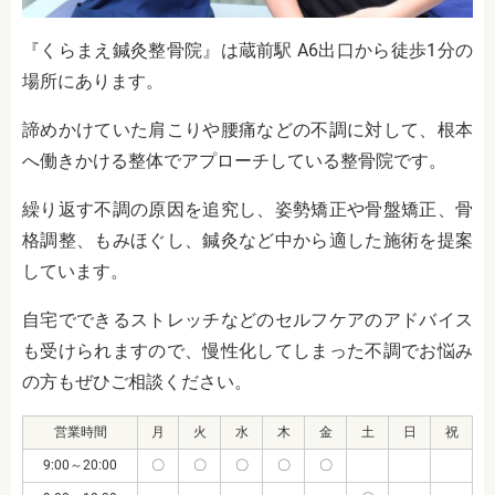
『くらまえ鍼灸整骨院』は蔵前駅 A6出口から徒歩1分の
場所にあります。
諦めかけていた肩こりや腰痛などの不調に対して、根本
へ働きかける整体でアプローチしている整骨院です。
繰り返す不調の原因を追究し、姿勢矯正や骨盤矯正、骨
格調整、もみほぐし、鍼灸など中から適した施術を提案
しています。
自宅でできるストレッチなどのセルフケアのアドバイス
も受けられますので、慢性化してしまった不調でお悩み
の方もぜひご相談ください。
営業時間
月
火
水
木
金
土
日
祝
9:00～20:00
〇
〇
〇
〇
〇