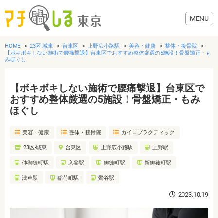
HOME
23区-城東
台東区
上野広小路駅
美容・健康
整体・接骨院
【ボキボキしない施術で腰痛撃退】台東区でおすすめ整体厳選の5施設！骨盤矯正・も
みほぐし
【ボキボキしない施術で腰痛撃退】台東区で
グルメ
おすすめ整体厳選の5施設！骨盤矯正・もみ
ほぐし
美容・健康
美容・健康
整体・接骨院
カイロプラクティック
歯医者・病院
23区-城東
台東区
上野広小路駅
上野駅
仲御徒町駅
入谷駅
御徒町駅
新御徒町駅
おでかけ
浅草駅
稲荷町駅
鶯谷駅
2023.10.19
生活