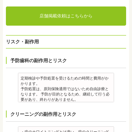
店舗掲載依頼はこちらから
リスク・副作用
予防歯科の副作用とリスク
定期検診や予防処置を受けるための時間と費用がか
かります。
予防処置は、原則保険適用ではないため自由診療と
なります。 予防が目的となるため、継続して行う必
要があり、終わりがありません。
監修医情報 菊地由利佳先生
【プロフィール】
クリーニングの副作用とリスク
日本歯科大学新潟生命歯学部卒業
新潟大学医歯学総合病院にて研修
都内歯科医院にて勤務
・歯のホワイトニングとは違い、歯のクリーニング