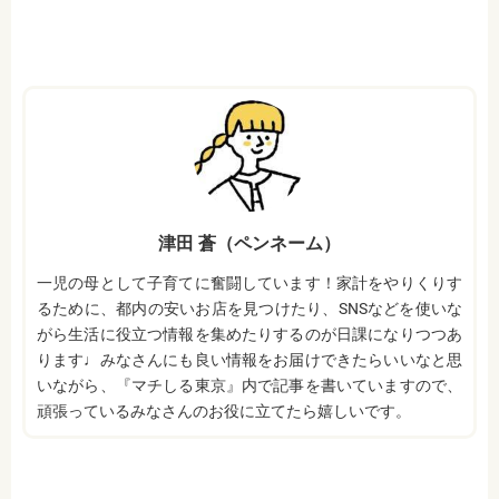
前にご確認ください。
・ホワイトニングは、歯の表面が荒れる、知覚過敏
になる可能性があります。
・ホワイトニング中は、お茶、コーヒー、カレー、
ケチャップなど避けたほうがいい飲み物、食事があ
ります。また、ホワイトニングが終わってもこれら
の飲み物、食事を避けたほうが白さは持続します。
監修医情報 医療法人社団日坂会 理事長 日坂充宏
先生
【プロフィール】
日本大学歯学部卒業
日本大学歯学部口腔外科第２講座大学院卒業
津田 蒼（ペンネーム）
歯学博士（口腔外科学）
日本大学歯学部非常勤講師
一児の母として子育てに奮闘しています！家計をやりくりす
社会福祉法人富士白苑理事
るために、都内の安いお店を見つけたり、SNSなどを使いな
がら生活に役立つ情報を集めたりするのが日課になりつつあ
ります♩みなさんにも良い情報をお届けできたらいいなと思
いながら、『マチしる東京』内で記事を書いていますので、
頑張っているみなさんのお役に立てたら嬉しいです。