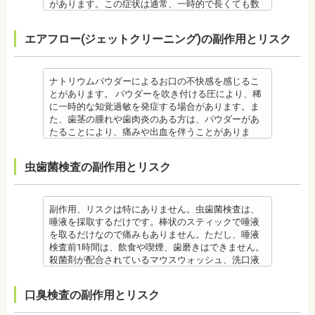
クリーニング後にフッ素塗布を行えば、より虫歯予
があります。この症状は通常、一時的で長くても数
防に効果的です。
日で落ち着いてなくなります。
監修医情報 菊地由利佳先生
また、歯石除去に使われる機器は、治療中、高音が
エアフロー(ジェットクリーニング)の副作用とリスク
【プロフィール】
鳴り響きます。機器は歯石が多い人、広範囲に歯石
日本歯科大学新潟生命歯学部卒業
が付いている人に使われるのですが、高音が苦手な
新潟大学医歯学総合病院にて研修
人は音を我慢する必要があります。 備考 歯石とは、
都内歯科医院にて勤務
歯垢が石のように固くなって歯と歯の間や歯の表
ナトリウムパウダーによるお口の不快感を感じるこ
面、歯茎と歯の隙間などにこびりついたものです。
とがあります。 パウダーを吹き付ける圧により、稀
唾液腺開口部の近くにある歯に特に着きやすく、具
に一時的な知覚過敏を発症する場合があります。ま
体的には「下の前歯の裏側」や「上の奥歯の外側」
た、歯茎の腫れや歯肉炎のある方は、パウダーがあ
によく見られます。 歯石になると自宅でのブラッシ
たることにより、痛みや出血を伴うことがありま
ングで取ることはできません。
す。多くの場合、すぐに出血はおさまり、数日で治
なお、歯垢とは口腔内に常在している細菌の塊で歯
癒します。 ケースによっては、完全に汚れを落とし
虫歯菌検査の副作用とリスク
石の前段階です。歯垢の段階であれば歯ブラシで簡
きれない場合があります。
単に取り除くことができますが、沈着したまま時間
また、エアフローは外来性の着色は落としますが、
が経過すると歯石になって歯周病を進行させてしま
本来の歯の色自体は白くできません。歯自体を白く
います。歯科での歯石除去は、専門の機器を使用
したい場合にはホワイトニングが有効です。 着色汚
副作用、リスクは特にありません。虫歯菌検査は、
し、歯石を取り除くことができます。
れはエアフロー後に再付着することもあります。継
唾液を採取するだけです。棒状のスティックで唾液
歯石を取り除けば、歯周病の治療となり歯のぐらつ
続的効果を得るには、定期的な施術が必要です。
を取るだけなので痛みもありません。ただし、唾液
き、歯茎の出血、口臭などが改善できます。
エアフローは、着色を落とす審美目的として行われ
検査前1時間は、飲食や喫煙、歯磨きはできません。
監修医情報 菊地由利佳先生
るため、健康保険の適用外となり自由診療となりま
殺菌剤が配合されているマウスウォッシュ、洗口液
【プロフィール】
す。 妊娠中、放射線治療中、呼吸器疾患、ナトリウ
なども、検査前12時間は使用できません。 運動も唾
日本歯科大学新潟生命歯学部卒業
ム摂取制限が必要な人など、安全性を考慮し、エア
液の分泌量に影響があるので検査前は行えません。
口臭検査の副作用とリスク
新潟大学医歯学総合病院にて研修 都内歯科医院にて
フローを受けられない人もいます。
また検査1ヶ月以内に抗生物質を使用している場合も
勤務
備考
正確な結果が出ないことがあるので時期を延ばす場