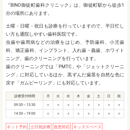
『BINO御徒町歯科クリニック』は、御徒町駅から徒歩1
分の場所にあります。
土曜・日曜・祝日も診療を行っていますので、平日忙し
い方も通院しやすい歯科医院です。
虫歯や歯周病などの治療をはじめ、予防歯科、小児歯
科、矯正歯科、インプラント、入れ歯・義歯、ホワイト
ニング、歯のクリーニングを行っています。
歯のクリーニングでは「PMTC」や「ジェットクリーニ
ング」に対応しているほか、黒ずんだ歯茎を自然な色に
戻す「ガムピーリング」にも対応しています。
診療受付時間
月
火
水
木
金
土
日
祝
09:30～13:30
○
○
○
○
○
○
○
○
14:30～19:00
○
○
○
○
○
○
○
○
ネット予約
土日祝診療
急患対応
キッズスペース