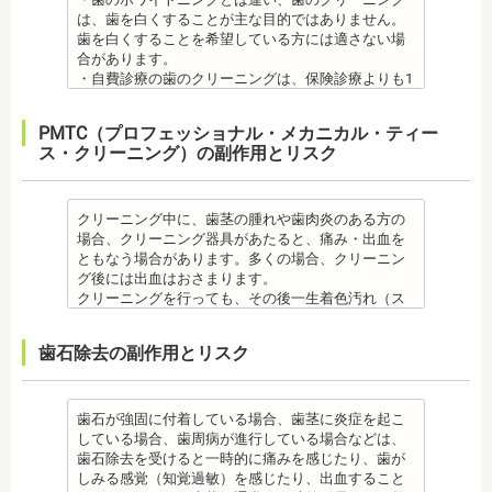
は、歯を白くすることが主な目的ではありません。
歯を白くすることを希望している方には適さない場
合があります。
・自費診療の歯のクリーニングは、保険診療よりも1
度の施術費用が比較的高く、施術時間も長くかかる
可能性があります。
PMTC（プロフェッショナル・メカニカル・ティー
・歯のクリーニングは、歯科医院によって「クリー
ス・クリーニング）の副作用とリスク
ニング」と書いているところと「PMTC」と書いてい
るところがあります。PMTCは専用の機器が用いられ
るのに対し、クリーニングは歯科医院によっては歯
石を落とすスケーリングの場合や、PMTCの場合もあ
クリーニング中に、歯茎の腫れや歯肉炎のある方の
るので、事前に内容を確認されるとよいでしょう。
場合、クリーニング器具があたると、痛み・出血を
監修医情報 医療法人社団日坂会 理事長 日坂充
ともなう場合があります。多くの場合、クリーニン
宏先生
グ後には出血はおさまります。
【プロフィール】
クリーニングを行っても、その後一生着色汚れ（ス
日本大学歯学部卒業
テイン）や歯垢・歯石がつかないわけではありませ
日本大学歯学部口腔外科第２講座大学院卒業
ん。クリーニング後にも、日々の生活で再付着しま
歯石除去の副作用とリスク
歯学博士（口腔外科学）
す。また、歯科のクリーニングだけでは、虫歯や歯
日本大学歯学部非常勤講師 社会福祉法人富士白苑理
周病の予防にはなりません。
事
毎日のブラッシングなどは継続して行う必要があり
ます。 備考 自宅で、歯磨きをしていても、落とすこ
歯石が強固に付着している場合、歯茎に炎症を起こ
との出来ない汚れや、歯石の元となる歯垢・バイオ
している場合、歯周病が進行している場合などは、
フィルムを歯科で専門の機器・技術によって除去す
歯石除去を受けると一時的に痛みを感じたり、歯が
る技術です。
しみる感覚（知覚過敏）を感じたり、出血すること