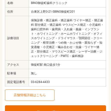
名称
BINO御徒町歯科クリニック
住所
台東区上野3-21-5BINO御徒町201
保険診療・矯正歯科・矯正歯科 ワイヤー矯正・矯正歯
科 部分矯正・矯正歯科 マウスピース矯正・小児歯科・
歯科口腔外科・歯周病・入れ歯・義歯・インプラン
ト・ホワイトニング・ホームホワイトニング・オフィ
診療項目
スホワイトニング・ドライマウス・顎関節症・クリー
ニング・根管治療・つめ物・かぶせ物・親知らず・知
覚過敏・小児矯正・噛み合わせ・虫歯・ワイヤー矯
正・部分矯正・マウスピース矯正・レーザー治療・ジ
ェットクリーニング・PMTC・歯科検診
アクセス
御徒町駅 南口徒歩1分
駐車場
無し
固定電話番号
03-6284-4433
店舗情報詳細はこちら