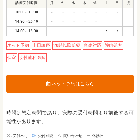
診療受付時間
月
火
水
木
金
土
日
祝
10:00～13:00
○
○
○
○
○
○
○
14:30～20:10
○
○
○
○
○
14:00～18:00
○
○
ネット予約
土日診療
20時以降診療
急患対応
院内処方
個室
女性歯科医師
ネット予約はこちら
時間は想定時間であり、実際の受付時間より前後する可
能性があります。
: 受付不可
: 受付可能
: 問い合わせ
: 休診日