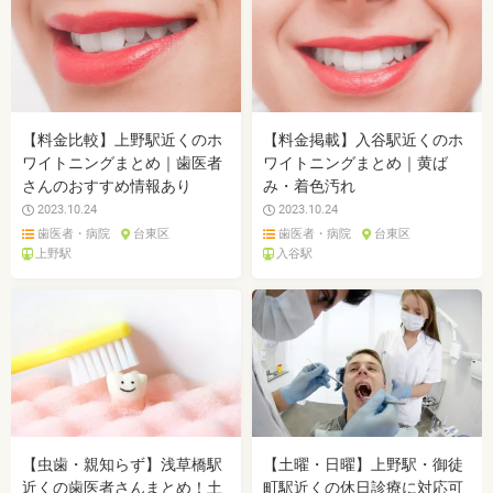
【料金比較】上野駅近くのホ
【料金掲載】入谷駅近くのホ
ワイトニングまとめ｜歯医者
ワイトニングまとめ｜黄ば
さんのおすすめ情報あり
み・着色汚れ
2023.10.24
2023.10.24
歯医者・病院
台東区
歯医者・病院
台東区
上野駅
入谷駅
【虫歯・親知らず】浅草橋駅
【土曜・日曜】上野駅・御徒
近くの歯医者さんまとめ！土
町駅近くの休日診療に対応可