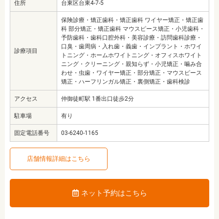
住所
台東区台東4-7-5
保険診療・矯正歯科・矯正歯科 ワイヤー矯正・矯正歯
科 部分矯正・矯正歯科 マウスピース矯正・小児歯科・
予防歯科・歯科口腔外科・美容診療・訪問歯科診療・
口臭・歯周病・入れ歯・義歯・インプラント・ホワイ
診療項目
トニング・ホームホワイトニング・オフィスホワイト
ニング・クリーニング・親知らず・小児矯正・噛み合
わせ・虫歯・ワイヤー矯正・部分矯正・マウスピース
矯正・ハーフリンガル矯正・裏側矯正・歯科検診
アクセス
仲御徒町駅 1番出口徒歩2分
駐車場
有り
固定電話番号
03-6240-1165
店舗情報詳細はこちら
ネット予約はこちら