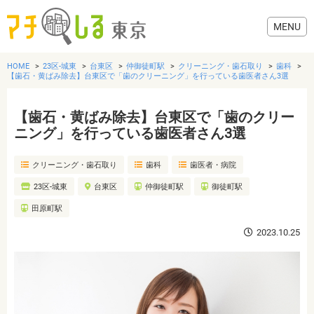
HOME
23区-城東
台東区
仲御徒町駅
クリーニング・歯石取り
歯科
【歯石・黄ばみ除去】台東区で「歯のクリーニング」を行っている歯医者さん3選
【歯石・黄ばみ除去】台東区で「歯のクリー
グルメ
ニング」を行っている歯医者さん3選
クリーニング・歯石取り
歯科
歯医者・病院
美容・健康
23区-城東
台東区
仲御徒町駅
御徒町駅
歯医者・病院
田原町駅
2023.10.25
おでかけ
生活