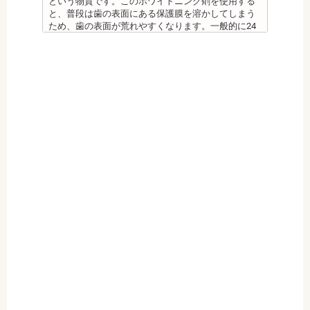
という物質です。このホワイトニング剤を使用する
シ、歯間掃除などは必要です。
と、普段は歯の表面にある保護膜を溶かしてしまう
備考 フッ素を塗布して、歯をコーティングし虫歯に
ため、歯の表面が荒れやすくなります。一般的に24
強い歯にする予防歯科処置です。もともとフッ素は
～48時間程度で保護膜はもとに戻りますが、その間
体内に存在している物質の一つなので安心して使用
は特に注意が必要です。
することが可能です。特に、塗布する時期に制限が
・ホワイトニング剤の影響で知覚過敏がおこるケー
ないため、生えたての乳歯にも塗布することが可能
スがあります。薬剤が歯の神経に強い刺激を与えて
です。
しまうため、神経が敏感になりやすいのです。オフ
監修医情報 菊地由利佳先生
ィスホワイトニングで使用する薬剤はホームホワイ
【プロフィール】
トニングのものより濃度が高いため、より知覚過敏
日本歯科大学新潟生命歯学部卒業
になりやすい傾向があります。
新潟大学医歯学総合病院にて研修
・歯科で行うホワイトニングでも1回の施術で思った
都内歯科医院にて勤務
ような白さに仕上がらないことがあります。また、
個人の歯の特徴により色ムラが出ることがありま
す。歯の厚みの違いやホワイトニングの作用が出に
くい部分があることなどにより、想定した白さや均
一な白さにならないことがあるのです。これは、常
に起こるということではなく、個人差が大きいた
め、実際のところは施術をしてみないと分からない
と言わざるを得ません。しかし、ホワイトニングを
続けていくことで目立たなくなることが多いです。
・ホワイトニング後は、徐々に色戻りをおこす場合
がほとんどです。
・白さを維持するためにはメンテナンスが必要にな
ります。歯科医師によって、違いがありますので事