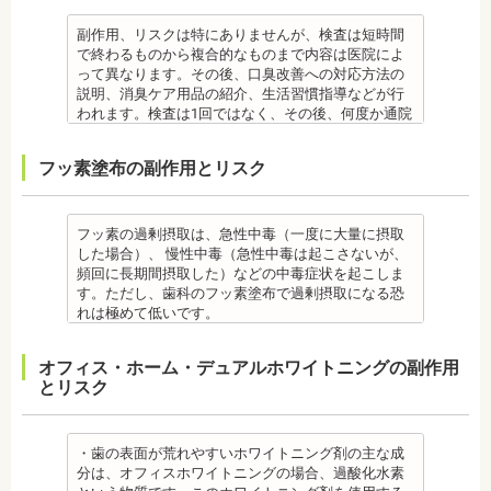
エアフローは、歯面清掃を行う機器です。細かなパ
合もあります。健康保険の適用外となり自由診療と
ウダー粒子をジェット噴射で歯に吹き付け、歯にこ
なります。
副作用、リスクは特にありませんが、検査は短時間
びりついた汚れを落とすことができます。 歯科で主
備考
で終わるものから複合的なものまで内容は医院によ
に歯の着色やタバコのヤニ除去の用途として使われ
ご自身の唾液の量、性質、虫歯の原因菌の量を知
って異なります。その後、口臭改善への対応方法の
ていますが、歯周ポケット内の歯周病の細菌除去に
り、虫歯予防とセルフケア強化を目的とした検査で
説明、消臭ケア用品の紹介、生活習慣指導などが行
も効果があります。
す。
われます。検査は1回ではなく、その後、何度か通院
監修医情報 菊地由利佳先生
[虫歯菌検査で確認できる内容] (例)
が必要となる場合があります。
【プロフィール】
・虫歯菌の数が少ないのか多いのか ・酸性度（酸性
健康保険の適用外となり自由診療となります。
フッ素塗布の副作用とリスク
日本歯科大学新潟生命歯学部卒業
になる程歯が溶けやすい）
備考
新潟大学医歯学総合病院にて研修
・緩衝能・白血球・タンパク質・口の中の清潔度 ま
口臭は、体調や病気と関わりがあることも多く、口
都内歯科医院にて勤務
た、よく噛んでいるか、甘いものを摂る頻度なども
臭で悩んでいる場合はその関連性も合わせて検査が
同時に確認します。
必要です。また、よく食べる食べ物、ブラッシング
フッ素の過剰摂取は、急性中毒（一度に大量に摂取
監修医情報 菊地由利佳先生
不足、喫煙や飲酒などが影響する場合もあるので、
した場合）、 慢性中毒（急性中毒は起こさないが、
【プロフィール】
原因がわかれば口臭軽減に向けて指導が行われま
頻回に長期間摂取した）などの中毒症状を起こしま
日本歯科大学新潟生命歯学部卒業
す。
す。ただし、歯科のフッ素塗布で過剰摂取になる恐
新潟大学医歯学総合病院にて研修
監修医情報 菊地由利佳先生
れは極めて低いです。
都内歯科医院にて勤務
【プロフィール】
また、歯の形成期に過度にフッ素を摂取すると歯の
日本歯科大学新潟生命歯学部卒業
フッ素症（斑状歯）が発生する場合があります。
オフィス・ホーム・デュアルホワイトニングの副作用
新潟大学医歯学総合病院にて研修
（過剰摂取）推定中毒量は、5歳児（体重18Kg）が
とリスク
都内歯科医院にて勤務
週5回法のフッ化物洗口液（0.05％フッ化ナトリウム
溶液）を40人分一度に飲んだ場合に到達（厚生労働
省 フッ化物の急性中毒量 e-ヘルスネット）
また、フッ素を塗った場合でも、ブラッシング不足
・歯の表面が荒れやすいホワイトニング剤の主な成
や磨き残しがあれば虫歯はできてしまいます。フッ
分は、オフィスホワイトニングの場合、過酸化水素
素は虫歯ができにくくなるだけで、通常の歯ブラ