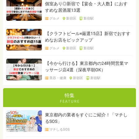
個室あり◎新宿で【宴会・大人数】におす
すめな居酒屋13選
グルメ
新宿区
新宿駅
【クラフトビール×厳選15店】新宿でおすす
めなお店をピックアップ
グルメ
新宿区
新宿駅
【今から行ける】東京都内の24時間営業マ
ッサージ店4選（深夜早朝OK）
美容・健康
新宿区
新宿駅
特集
東京都内の業者をすぐにご紹介！「マチし
るSOS」
マチしるSOS