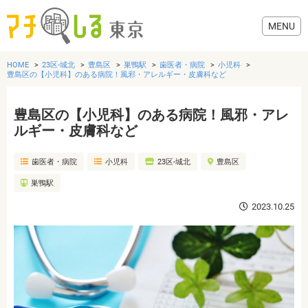
HOME
23区-城北
豊島区
巣鴨駅
歯医者・病院
小児科
豊島区の【小児科】のある病院！風邪・アレルギー・皮膚科など
豊島区の【小児科】のある病院！風邪・アレ
グルメ
ルギー・皮膚科など
歯医者・病院
小児科
23区-城北
豊島区
美容・健康
巣鴨駅
歯医者・病院
2023.10.25
おでかけ
生活