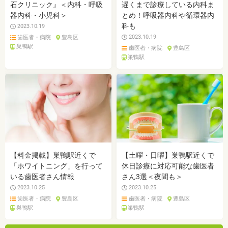
石クリニック』＜内科・呼吸
遅くまで診療している内科ま
器内科・小児科＞
とめ！呼吸器内科や循環器内
科も
2023.10.19
2023.10.19
歯医者・病院
豊島区
巣鴨駅
歯医者・病院
豊島区
巣鴨駅
【料金掲載】巣鴨駅近くで
【土曜・日曜】巣鴨駅近くで
「ホワイトニング」を行って
休日診療に対応可能な歯医者
いる歯医者さん情報
さん3選＜夜間も＞
2023.10.25
2023.10.25
歯医者・病院
豊島区
歯医者・病院
豊島区
巣鴨駅
巣鴨駅