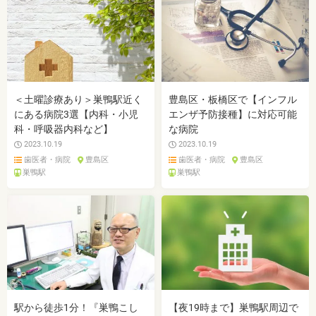
＜土曜診療あり＞巣鴨駅近く
豊島区・板橋区で【インフル
にある病院3選【内科・小児
エンザ予防接種】に対応可能
科・呼吸器内科など】
な病院
2023.10.19
2023.10.19
歯医者・病院
豊島区
歯医者・病院
豊島区
巣鴨駅
巣鴨駅
駅から徒歩1分！『巣鴨こし
【夜19時まで】巣鴨駅周辺で