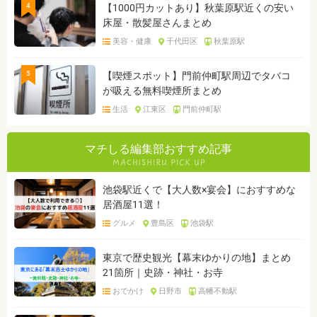
4
【1000円カットあり】秋葉原駅近くの安い
床屋・散髪屋さんまとめ
美容・健康
千代田区
秋葉原駅
5
【喫煙スポット】門前仲町駅周辺でタバコ
が吸える無料喫煙所まとめ
生活
江東区
門前仲町駅
マチしる編集部おすすめ記事
池袋駅近くで【大人数×宴会】におすすめな
居酒屋11選！
グルメ
豊島区
池袋駅
東京で歴史観光【幕末ゆかりの地】まとめ
21箇所｜史跡・神社・お寺
おでかけ
日野市
高幡不動駅