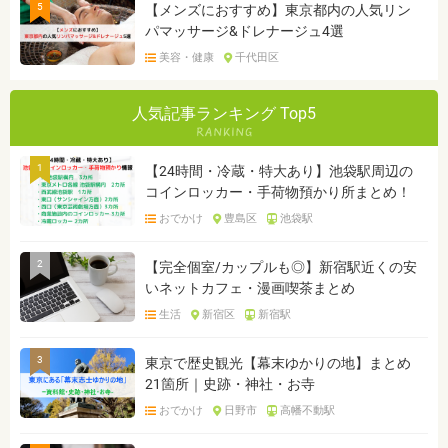
5
【メンズにおすすめ】東京都内の人気リン
パマッサージ&ドレナージュ4選
美容・健康
千代田区
人気記事ランキング Top5
1
【24時間・冷蔵・特大あり】池袋駅周辺の
コインロッカー・手荷物預かり所まとめ！
おでかけ
豊島区
池袋駅
2
【完全個室/カップルも◎】新宿駅近くの安
いネットカフェ・漫画喫茶まとめ
生活
新宿区
新宿駅
3
東京で歴史観光【幕末ゆかりの地】まとめ
21箇所｜史跡・神社・お寺
おでかけ
日野市
高幡不動駅