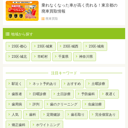
乗れなくなった車が高く売れる！東京都の
廃車買取情報
廃車買取
地域から探す
23区-都心
23区-城東
23区-城西
23区-城南
23区-城北
市町村
千葉県
神奈川県
注目キーワード
駅近く
ネット予約あり
おすすめ
土曜診療
歯医者
日曜診療
土日診療
予防歯科
夜遅く
歯周病
評判
歯のクリーニング
虫歯治療
人気
歯科
定期健診
歯石取り
完全個室あり
矯正歯科
ホワイトニング