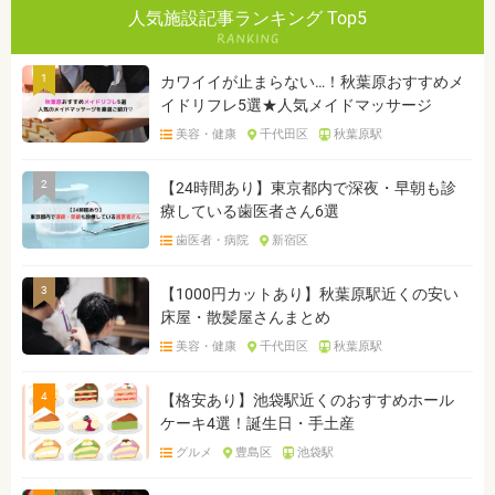
人気施設記事ランキング Top5
1
カワイイが止まらない…！秋葉原おすすめメ
イドリフレ5選★人気メイドマッサージ
美容・健康
千代田区
秋葉原駅
2
【24時間あり】東京都内で深夜・早朝も診
療している歯医者さん6選
歯医者・病院
新宿区
3
【1000円カットあり】秋葉原駅近くの安い
床屋・散髪屋さんまとめ
美容・健康
千代田区
秋葉原駅
4
【格安あり】池袋駅近くのおすすめホール
ケーキ4選！誕生日・手土産
グルメ
豊島区
池袋駅