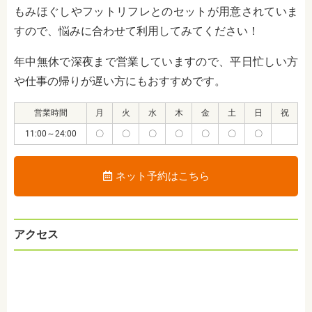
もみほぐしやフットリフレとのセットが用意されていま
すので、悩みに合わせて利用してみてください！
年中無休で深夜まで営業していますので、平日忙しい方
や仕事の帰りが遅い方にもおすすめです。
営業時間
月
火
水
木
金
土
日
祝
11:00～24:00
〇
〇
〇
〇
〇
〇
〇
ネット予約はこちら
アクセス