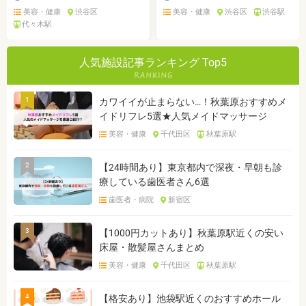
美容・健康
渋谷区
美容・健康
渋谷区
渋谷駅
代々木駅
人気施設記事ランキング Top5
1
カワイイが止まらない…！秋葉原おすすめメ
イドリフレ5選★人気メイドマッサージ
美容・健康
千代田区
秋葉原駅
2
【24時間あり】東京都内で深夜・早朝も診
療している歯医者さん6選
歯医者・病院
新宿区
3
【1000円カットあり】秋葉原駅近くの安い
床屋・散髪屋さんまとめ
美容・健康
千代田区
秋葉原駅
4
【格安あり】池袋駅近くのおすすめホール