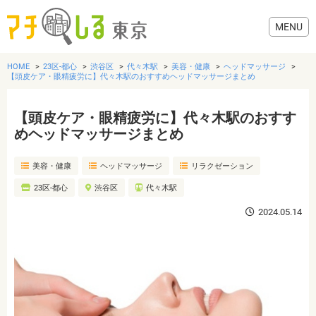
HOME
23区-都心
渋谷区
代々木駅
美容・健康
ヘッドマッサージ
【頭皮ケア・眼精疲労に】代々木駅のおすすめヘッドマッサージまとめ
【頭皮ケア・眼精疲労に】代々木駅のおすす
グルメ
めヘッドマッサージまとめ
美容・健康
ヘッドマッサージ
リラクゼーション
美容・健康
23区-都心
渋谷区
代々木駅
歯医者・病院
2024.05.14
おでかけ
生活