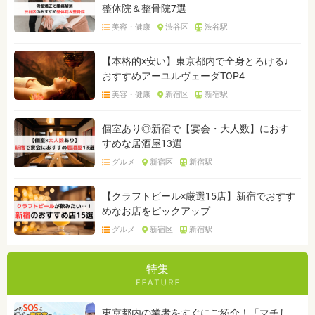
整体院＆整骨院7選
美容・健康
渋谷区
渋谷駅
【本格的×安い】東京都内で全身とろける♩
おすすめアーユルヴェーダTOP4
美容・健康
新宿区
新宿駅
個室あり◎新宿で【宴会・大人数】におす
すめな居酒屋13選
グルメ
新宿区
新宿駅
【クラフトビール×厳選15店】新宿でおすす
めなお店をピックアップ
グルメ
新宿区
新宿駅
特集
東京都内の業者をすぐにご紹介！「マチし