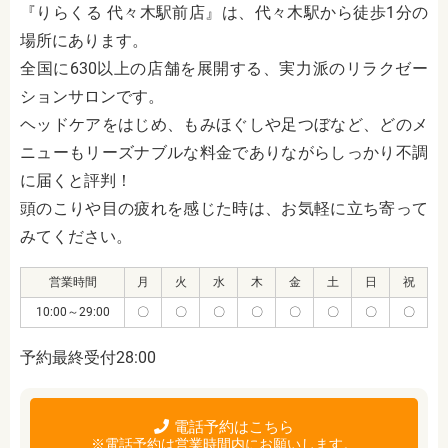
『りらくる 代々木駅前店』は、代々木駅から徒歩1分の
場所にあります。
全国に630以上の店舗を展開する、実力派のリラクゼー
ションサロンです。
ヘッドケアをはじめ、もみほぐしや足つぼなど、どのメ
ニューもリーズナブルな料金でありながらしっかり不調
に届くと評判！
頭のこりや目の疲れを感じた時は、お気軽に立ち寄って
みてください。
営業時間
月
火
水
木
金
土
日
祝
10:00～29:00
〇
〇
〇
〇
〇
〇
〇
〇
予約最終受付28:00
電話予約はこちら
※電話予約は営業時間内にお願いします。