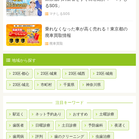
るSOS」
マチしるSOS
乗れなくなった車が高く売れる！東京都の
廃車買取情報
廃車買取
地域から探す
23区-都心
23区-城東
23区-城西
23区-城南
23区-城北
市町村
千葉県
神奈川県
注目キーワード
駅近く
ネット予約あり
おすすめ
土曜診療
歯医者
日曜診療
土日診療
予防歯科
夜遅く
歯周病
評判
歯のクリーニング
虫歯治療