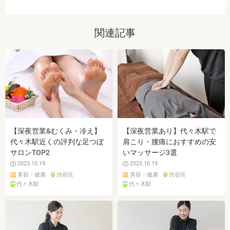
関連記事
【深夜営業&むくみ・冷え】
【深夜営業あり】代々木駅で
代々木駅近くの評判な足つぼ
肩こり・腰痛におすすめの安
サロンTOP2
いマッサージ3選
2023.10.19
2023.10.19
美容・健康
渋谷区
美容・健康
渋谷区
代々木駅
代々木駅