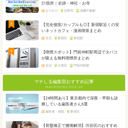
21箇所｜史跡・神社・お寺
おでかけ
日野市
高幡不動駅
4
【完全個室/カップルも◎】新宿駅近くの安
いネットカフェ・漫画喫茶まとめ
生活
新宿区
新宿駅
5
【喫煙スポット】門前仲町駅周辺でタバコ
が吸える無料喫煙所まとめ
生活
江東区
門前仲町駅
マチしる編集部おすすめ記事
【24時間あり】東京都内で深夜・早朝も診
療している歯医者さん6選
歯医者・病院
新宿区
【骨盤矯正で腰痛解消】渋谷区のおすすめ