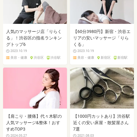
人気のマッサージ店「りらく
【60分3980円】新宿・渋谷エ
る」！渋谷区の指名ランキン
リアの安いマッサージ「りら
グトップ6
くる」
2023.10.19
2023.10.19
美容・健康
渋谷区
渋谷駅
美容・健康
新宿区
新宿駅
【肩こり・腰痛】代々木駅の
【1000円カットあり】渋谷駅
人気マッサージ&整体！おす
近くの安い床屋・散髪屋さん
すめTOP3
7選
2024.05.27
2021.08.03