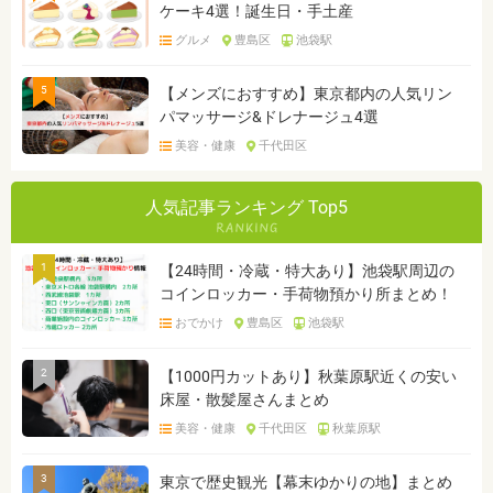
ケーキ4選！誕生日・手土産
グルメ
豊島区
池袋駅
5
【メンズにおすすめ】東京都内の人気リン
パマッサージ&ドレナージュ4選
美容・健康
千代田区
人気記事ランキング Top5
1
【24時間・冷蔵・特大あり】池袋駅周辺の
コインロッカー・手荷物預かり所まとめ！
おでかけ
豊島区
池袋駅
2
【1000円カットあり】秋葉原駅近くの安い
床屋・散髪屋さんまとめ
美容・健康
千代田区
秋葉原駅
3
東京で歴史観光【幕末ゆかりの地】まとめ