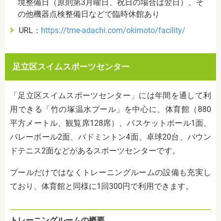
境整備日（原則第3月曜日、祝日の場合は翌日）、そ
の他機器点検整備日などで臨時休館あり
URL
：
https://tme-adachi.com/okimoto/facility/
足立区スイムスポーツセンター
「足立区スイムスポーツセンター」には年間を通して利
用できる「竹の塚温水プール」を中心に、体育館（
880
平方メートル、観覧席
128
席）、バスケットボール
1
面、
バレーボール
2
面、バドミントン
4
面、卓球
20
台、バウン
ドテニス
2
面などがあるスポーツセンターです。
プールだけではなくトレーニングルームの設備も充実し
ており、体育館と同様に1回300円で利用できます。
トレーニングルームの概要