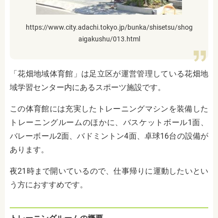
https://www.city.adachi.tokyo.jp/bunka/shisetsu/shog
aigakushu/013.html
「花畑地域体育館」は足立区が運営管理している花畑地
域学習センター内にあるスポーツ施設です。
この体育館には充実したトレーニングマシンを装備した
トレーニングルームのほかに、バスケットボール
1
面、
バレーボール
2
面、バドミントン
4
面、卓球
16
台の設備が
あります。
夜
21
時まで開いているので、仕事帰りに運動したいとい
う方におすすめです。