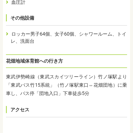
血圧計
その他設備
ロッカー男子
64
個、女子
60
個、シャワールーム、トイ
レ、洗面台
花畑地域体育館への行き方
東武伊勢崎線（東武スカイツリーライン）竹ノ塚駅より
「東武バス竹
15
系統」（竹ノ塚駅東口⇔花畑団地）に乗
車し、バス停「団地入口」下車徒歩
5
分
アクセス