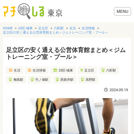
HOME
23区-城東
足立区
六町駅
生活
生活情報
足立区の安く通える公営体育館まとめ＜ジムトレーニング室・プール＞
足立区の安く通える公営体育館まとめ＜ジム
グルメ
トレーニング室・プール＞
生活
生活情報
23区-城東
足立区
六町駅
美容・健康
梅島駅
竹ノ塚駅
西新井駅
高野駅
歯医者・病院
2024.09.19
おでかけ
生活