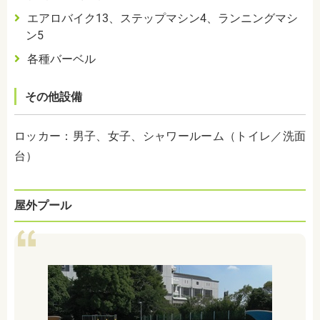
エアロバイク
13
、ステップマシン
4
、ランニングマシ
ン
5
各種バーベル
その他設備
ロッカー：男子、女子、シャワールーム（トイレ／洗面
台）
屋外プール