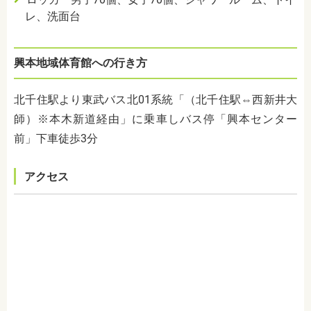
レ、洗面台
興本地域体育館への行き方
北千住駅より東武バス北
01
系統「（北千住駅⇔西新井大
師）※本木新道経由」に乗車しバス停「興本センター
前」下車徒歩
3
分
アクセス