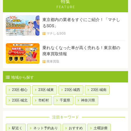
特集
東京都内の業者をすぐにご紹介！「マチし
るSOS」
マチしるSOS
乗れなくなった車が高く売れる！東京都の
廃車買取情報
廃車買取
地域から探す
23区-都心
23区-城東
23区-城西
23区-城南
23区-城北
市町村
千葉県
神奈川県
注目キーワード
駅近く
ネット予約あり
おすすめ
土曜診療