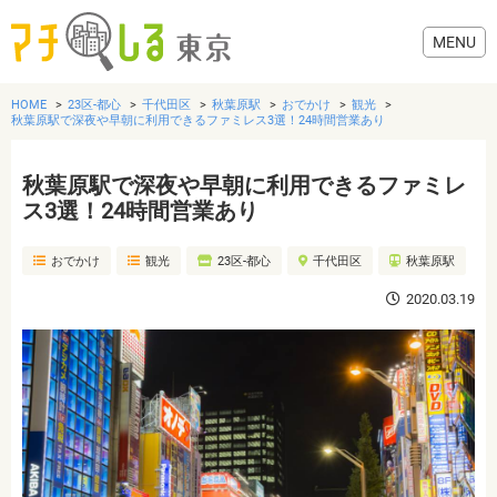
HOME
23区-都心
千代田区
秋葉原駅
おでかけ
観光
秋葉原駅で深夜や早朝に利用できるファミレス3選！24時間営業あり
秋葉原駅で深夜や早朝に利用できるファミレ
グルメ
ス3選！24時間営業あり
おでかけ
観光
23区-都心
千代田区
秋葉原駅
美容・健康
2020.03.19
歯医者・病院
おでかけ
生活