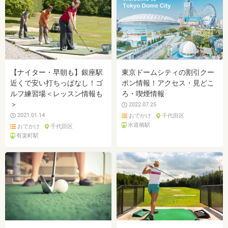
【ナイター・早朝も】銀座駅
東京ドームシティの割引クー
近くで安い打ちっぱなし！ゴ
ポン情報！アクセス・見どこ
ルフ練習場＜レッスン情報も
ろ・喫煙情報
＞
2022.07.25
2021.01.14
おでかけ
千代田区
水道橋駅
おでかけ
千代田区
有楽町駅