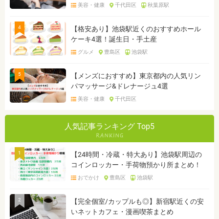
美容・健康
千代田区
秋葉原駅
4
【格安あり】池袋駅近くのおすすめホール
ケーキ4選！誕生日・手土産
グルメ
豊島区
池袋駅
5
【メンズにおすすめ】東京都内の人気リン
パマッサージ&ドレナージュ4選
美容・健康
千代田区
人気記事ランキング Top5
1
【24時間・冷蔵・特大あり】池袋駅周辺の
コインロッカー・手荷物預かり所まとめ！
おでかけ
豊島区
池袋駅
2
【完全個室/カップルも◎】新宿駅近くの安
いネットカフェ・漫画喫茶まとめ