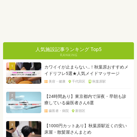
人気施設記事ランキング Top5
1
カワイイが止まらない…！秋葉原おすすめメ
イドリフレ5選★人気メイドマッサージ
美容・健康
千代田区
秋葉原駅
2
【24時間あり】東京都内で深夜・早朝も診
療している歯医者さん6選
歯医者・病院
新宿区
3
【1000円カットあり】秋葉原駅近くの安い
床屋・散髪屋さんまとめ