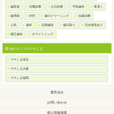
歯医者
日曜診療
土日診療
予防歯科
夜遅く
歯周病
評判
歯のクリーニング
虫歯治療
人気
歯科
定期健診
歯石取り
完全個室あり
矯正歯科
ホワイトニング
他のエリアのマチしる
マチしる埼玉
マチしる大阪
マチしる福岡
運営会社
お問い合わせ
個人情報保護