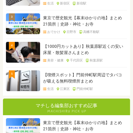
生活
新宿区
新宿駅
3
東京で歴史観光【幕末ゆかりの地】まとめ
21箇所｜史跡・神社・お寺
おでかけ
日野市
高幡不動駅
4
【1000円カットあり】秋葉原駅近くの安い
床屋・散髪屋さんまとめ
美容・健康
千代田区
秋葉原駅
5
【喫煙スポット】門前仲町駅周辺でタバコ
が吸える無料喫煙所まとめ
生活
江東区
門前仲町駅
マチしる編集部おすすめ記事
東京で歴史観光【幕末ゆかりの地】まとめ
21箇所｜史跡・神社・お寺