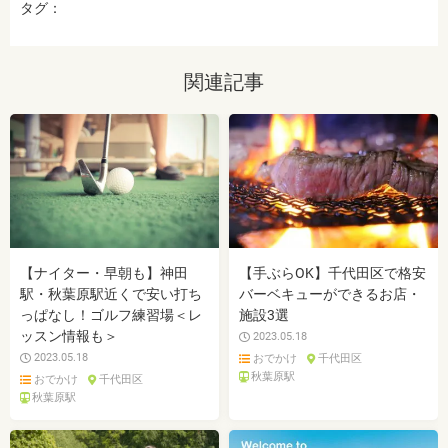
タグ：
関連記事
【ナイター・早朝も】神田
【手ぶらOK】千代田区で格安
駅・秋葉原駅近くで安い打ち
バーベキューができるお店・
っぱなし！ゴルフ練習場＜レ
施設3選
ッスン情報も＞
2023.05.18
2023.05.18
おでかけ
千代田区
秋葉原駅
おでかけ
千代田区
秋葉原駅