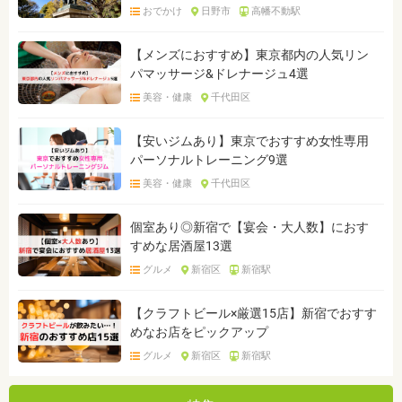
おでかけ
日野市
高幡不動駅
【メンズにおすすめ】東京都内の人気リン
パマッサージ&ドレナージュ4選
美容・健康
千代田区
【安いジムあり】東京でおすすめ女性専用
パーソナルトレーニング9選
美容・健康
千代田区
個室あり◎新宿で【宴会・大人数】におす
すめな居酒屋13選
グルメ
新宿区
新宿駅
【クラフトビール×厳選15店】新宿でおすす
めなお店をピックアップ
グルメ
新宿区
新宿駅