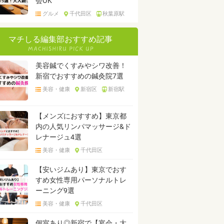
会OK
グルメ
千代田区
秋葉原駅
マチしる編集部おすすめ記事
美容鍼でくすみやシワ改善！
新宿でおすすめの鍼灸院7選
美容・健康
新宿区
新宿駅
【メンズにおすすめ】東京都
内の人気リンパマッサージ&ド
レナージュ4選
美容・健康
千代田区
【安いジムあり】東京でおす
すめ女性専用パーソナルトレ
ーニング9選
美容・健康
千代田区
個室あり◎新宿で【宴会・大