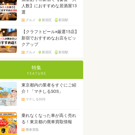
人数】におすすめな居酒屋13
選
グルメ
新宿区
新宿駅
【クラフトビール×厳選15店】
新宿でおすすめなお店をピッ
クアップ
グルメ
新宿区
新宿駅
特集
東京都内の業者をすぐにご紹
介！「マチしるSOS」
マチしるSOS
乗れなくなった車が高く売れ
る！東京都の廃車買取情報
廃車買取