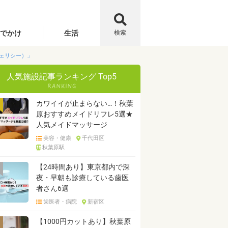
でかけ
生活
検索
フェリシー）」
人気施設記事ランキング Top5
カワイイが止まらない…！秋葉
原おすすめメイドリフレ5選★
人気メイドマッサージ
美容・健康
千代田区
秋葉原駅
【24時間あり】東京都内で深
夜・早朝も診療している歯医
者さん6選
歯医者・病院
新宿区
【1000円カットあり】秋葉原