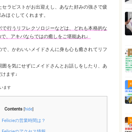
たセラピストがお出迎えし、あなた好みの強さで疲
揉みほぐしてくれます。
2
ボで行うリフレクソロジーなどは、どれも本格的な
ので、アキバならではの癒しをご堪能あれ♩
ので、かわいいメイドさんに身も心も癒されてリフ
3
周囲を気にせずにメイドさんとお話しをしたり、あ
だけます♩
4
います
Contents
[
hide
]
elicieの営業時間は？
5
elicieのアクセス情報