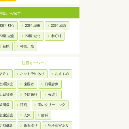
地域から探す
23区-都心
23区-城東
23区-城西
23区-城南
23区-城北
市町村
千葉県
神奈川県
注目キーワード
駅近く
ネット予約あり
おすすめ
土曜診療
歯医者
日曜診療
土日診療
予防歯科
夜遅く
歯周病
評判
歯のクリーニング
虫歯治療
人気
歯科
定期健診
歯石取り
完全個室あり