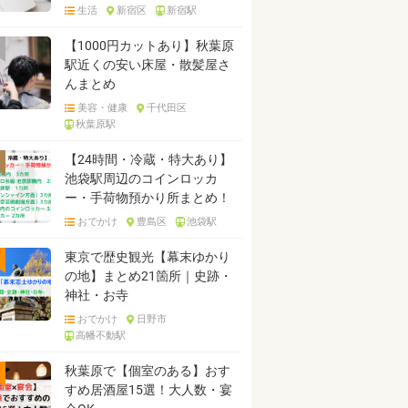
生活
新宿区
新宿駅
【1000円カットあり】秋葉原
駅近くの安い床屋・散髪屋さ
んまとめ
美容・健康
千代田区
秋葉原駅
【24時間・冷蔵・特大あり】
池袋駅周辺のコインロッカ
ー・手荷物預かり所まとめ！
おでかけ
豊島区
池袋駅
東京で歴史観光【幕末ゆかり
の地】まとめ21箇所｜史跡・
神社・お寺
おでかけ
日野市
高幡不動駅
秋葉原で【個室のある】おす
すめ居酒屋15選！大人数・宴