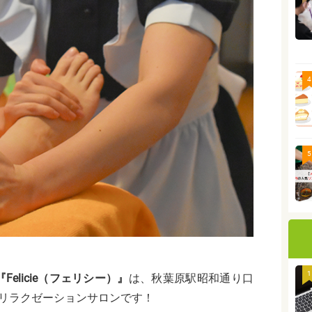
4
5
1
elicie（フェリシー）』
は、
秋葉原駅昭和通り口
のリラクゼーションサロンです！