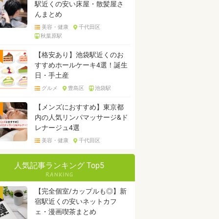
駅近くの安い床屋・散髪屋さ
んまとめ
美容・健康
千代田区
秋葉原駅
【格安あり】池袋駅近くのお
すすめホールケーキ4選！誕生
日・手土産
グルメ
豊島区
池袋駅
【メンズにおすすめ】東京都
内の人気リンパマッサージ&ド
レナージュ4選
美容・健康
千代田区
人気記事ランキング Top5
【完全個室/カップルも◎】新
宿駅近くの安いネットカフ
ェ・漫画喫茶まとめ