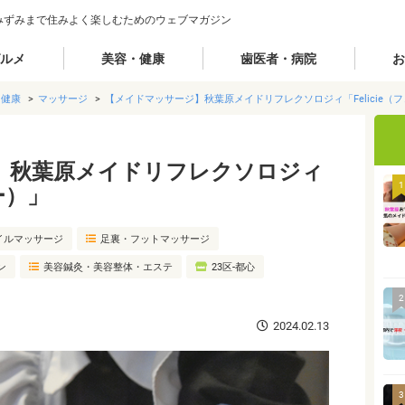
みずみまで住みよく楽しむためのウェブマガジン
ルメ
美容・健康
歯医者・病院
お
・健康
マッサージ
【メイドマッサージ】秋葉原メイドリフレクソロジィ「Felicie（
】秋葉原メイドリフレクソロジィ
1
ー）」
イルマッサージ
足裏・フットマッサージ
ン
美容鍼灸・美容整体・エステ
23区-都心
2
2024.02.13
3