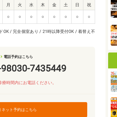
月
火
水
木
金
土
日
祝
○
○
○
○
○
○
○
○
OK / 完全個室あり / 21時以降受付OK / 着替え不
電話予約はこちら
-98030-7435449
診療時間内にお電話ください。
ネット予約はこちら