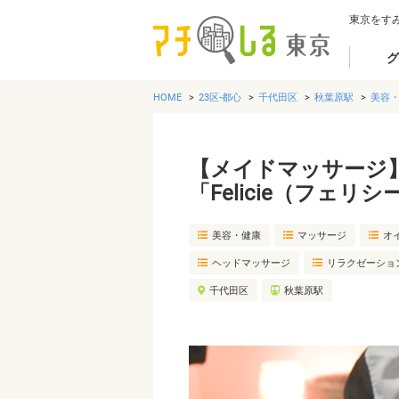
東京をす
グ
HOME
23区-都心
千代田区
秋葉原駅
美容
【メイドマッサージ
「Felicie（フェリシ
美容・健康
マッサージ
オ
ヘッドマッサージ
リラクゼーショ
千代田区
秋葉原駅