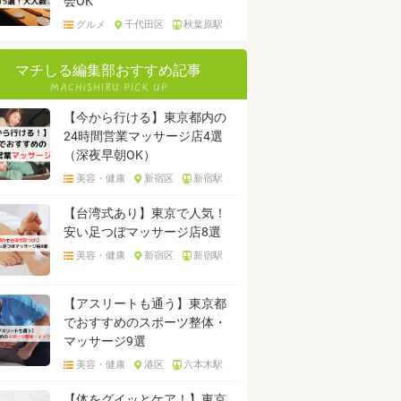
会OK
グルメ
千代田区
秋葉原駅
マチしる編集部おすすめ記事
【今から行ける】東京都内の
24時間営業マッサージ店4選
（深夜早朝OK）
美容・健康
新宿区
新宿駅
【台湾式あり】東京で人気！
安い足つぼマッサージ店8選
美容・健康
新宿区
新宿駅
【アスリートも通う】東京都
でおすすめのスポーツ整体・
マッサージ9選
美容・健康
港区
六本木駅
【体をグイッとケア！】東京