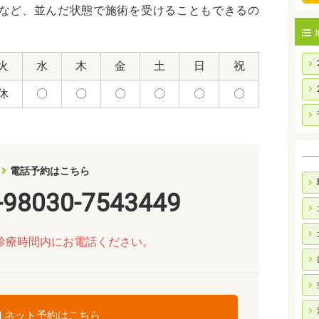
など、並んだ状態で施術を受けることもできるの
火
水
木
金
土
日
祝
休
〇
〇
〇
〇
〇
〇
電話予約はこちら
-98030-7543449
診療時間内にお電話ください。
ネット予約はこちら