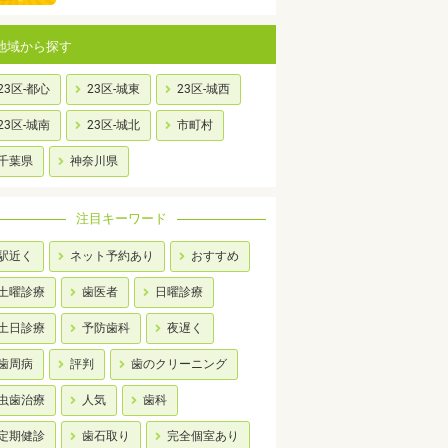
地域から探す
23区-都心
23区-城東
23区-城西
23区-城南
23区-城北
市町村
千葉県
神奈川県
注目キーワード
駅近く
ネット予約あり
おすすめ
土曜診療
歯医者
日曜診療
土日診療
予防歯科
夜遅く
歯周病
評判
歯のクリーニング
虫歯治療
人気
歯科
定期健診
歯石取り
完全個室あり