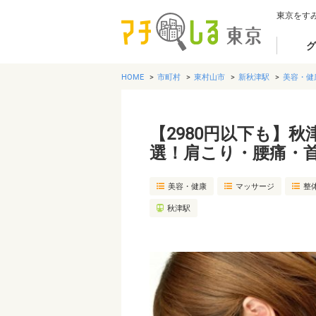
東京をす
グ
HOME
市町村
東村山市
新秋津駅
美容・健
【2980円以下も】
選！肩こり・腰痛・
美容・健康
マッサージ
整
秋津駅