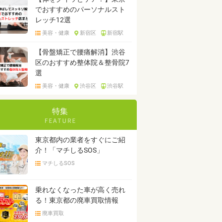
でおすすめのパーソナルスト
レッチ12選
美容・健康
新宿区
新宿駅
【骨盤矯正で腰痛解消】渋谷
区のおすすめ整体院＆整骨院7
選
美容・健康
渋谷区
渋谷駅
特集
東京都内の業者をすぐにご紹
介！「マチしるSOS」
マチしるSOS
乗れなくなった車が高く売れ
る！東京都の廃車買取情報
廃車買取