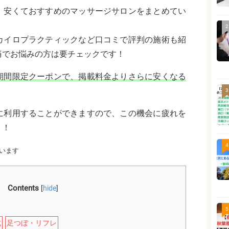
、安くておすすめのマッサージサロンをまとめてい
2
カイロプラクティックなど口コミで評判の施術も紹
痛でお悩みの方は要チェックです！
期間限定クーポンで、掲載料金よりさらに安くなる
3
に利用することができますので、この機会に疲れを
う！
4
います
Contents
[
hide
]
5
式
足つぼ・リフレ