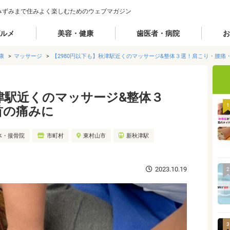
みずみまで住みよく楽しむためのウェブマガジン
ルメ
美容・健康
歯医者・病院
お
康
マッサージ
【2980円以下も】秋津駅近くのマッサージ&整体３選！肩こり・腰痛
秋津駅近くのマッサージ&整体３
1
首の痛みに
体・接骨院
市町村
東村山市
新秋津駅
2023.10.19
2
3