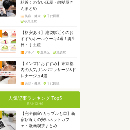
駅近くの安い床屋・散髪屋さ
んまとめ
美容・健康
千代田区
秋葉原駅
【格安あり】池袋駅近くのお
すすめホールケーキ4選！誕生
日・手土産
グルメ
豊島区
池袋駅
【メンズにおすすめ】東京都
内の人気リンパマッサージ&ド
レナージュ4選
美容・健康
千代田区
人気記事ランキング Top5
【完全個室/カップルも◎】新
宿駅近くの安いネットカフ
ェ・漫画喫茶まとめ