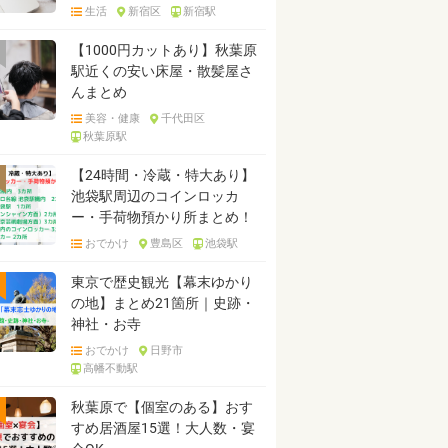
生活
新宿区
新宿駅
【1000円カットあり】秋葉原
駅近くの安い床屋・散髪屋さ
んまとめ
美容・健康
千代田区
秋葉原駅
【24時間・冷蔵・特大あり】
池袋駅周辺のコインロッカ
ー・手荷物預かり所まとめ！
おでかけ
豊島区
池袋駅
東京で歴史観光【幕末ゆかり
の地】まとめ21箇所｜史跡・
神社・お寺
おでかけ
日野市
高幡不動駅
秋葉原で【個室のある】おす
すめ居酒屋15選！大人数・宴