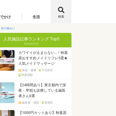
でかけ
生活
検索
・首の痛みに
人気施設記事ランキング Top5
カワイイが止まらない…！秋葉
原おすすめメイドリフレ5選★
人気メイドマッサージ
美容・健康
千代田区
秋葉原駅
【24時間あり】東京都内で深
夜・早朝も診療している歯医
者さん6選
歯医者・病院
新宿区
【1000円カットあり】秋葉原