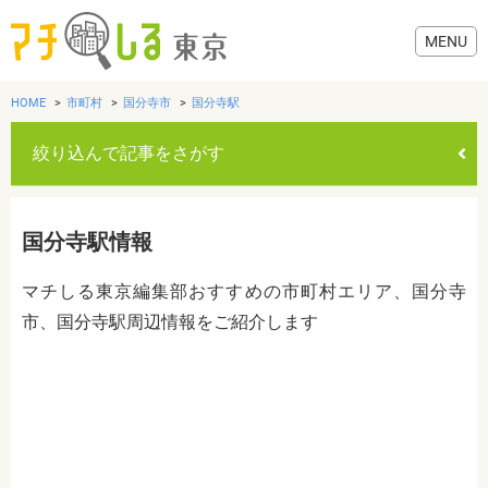
HOME
市町村
国分寺市
国分寺駅
絞り込んで記事をさがす
グルメ
国分寺駅情報
美容・健康
マチしる東京編集部おすすめの市町村エリア、国分寺
市、国分寺駅周辺情報をご紹介します
歯医者・病院
おでかけ
カテゴリを選ぶ
すべて
グルメ
美容・健康
歯医者・病院
おでかけ
生活
生活
お役立ち情報