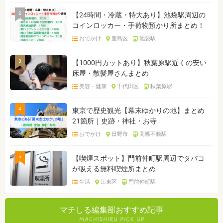
2
【24時間・冷蔵・特大あり】池袋駅周辺の
コインロッカー・手荷物預かり所まとめ！
おでかけ
豊島区
池袋駅
3
【1000円カットあり】秋葉原駅近くの安い
床屋・散髪屋さんまとめ
美容・健康
千代田区
秋葉原駅
4
東京で歴史観光【幕末ゆかりの地】まとめ
21箇所｜史跡・神社・お寺
おでかけ
日野市
高幡不動駅
5
【喫煙スポット】門前仲町駅周辺でタバコ
が吸える無料喫煙所まとめ
生活
江東区
門前仲町駅
マチしる編集部おすすめ記事