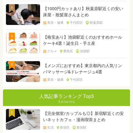
3
【1000円カットあり】秋葉原駅近くの安い
床屋・散髪屋さんまとめ
美容・健康
千代田区
秋葉原駅
4
【格安あり】池袋駅近くのおすすめホール
ケーキ4選！誕生日・手土産
グルメ
豊島区
池袋駅
5
【メンズにおすすめ】東京都内の人気リン
パマッサージ&ドレナージュ4選
美容・健康
千代田区
人気記事ランキング Top5
1
【完全個室/カップルも◎】新宿駅近くの安
いネットカフェ・漫画喫茶まとめ
生活
新宿区
新宿駅