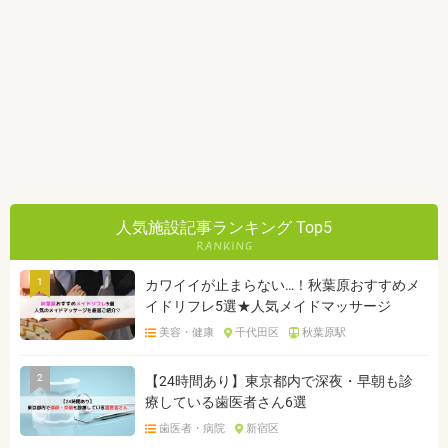
人気施設記事ランキング Top5
1
カワイイが止まらない…！秋葉原おすすめメ
イドリフレ5選★人気メイドマッサージ
美容・健康
千代田区
秋葉原駅
2
【24時間あり】東京都内で深夜・早朝も診
療している歯医者さん6選
歯医者・病院
新宿区