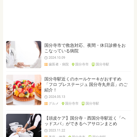
国分寺市で救急対応、夜間・休日診療をお
こなっている病院
2024.10.09
歯医者・病院
国分寺市
国分寺駅
国分寺駅近くのホールケーキがおすすめ
「フロ プレステージュ 国分寺丸井店」のご
紹介！
2024.05.13
グルメ
国分寺市
国分寺駅
【頭皮ケア】国分寺・西国分寺駅近く「ヘ
ッドスパ」ができるヘアサロンまとめ
2023.11.22