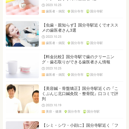
2023.10.25
歯医者・病院
国分寺市
国分寺駅
【虫歯・親知らず】国分寺駅近くでオスス
メの歯医者さん3選
2023.10.25
歯医者・病院
国分寺市
国分寺駅
【料金比較】国分寺駅で歯のクリーニン
グ・歯石取りができる歯医者さん情報
2023.10.25
歯医者・病院
国分寺市
国分寺駅
【美容鍼・骨盤矯正】国分寺駅近くの『こ
くぶんじ北口鍼灸院・整骨院』口コミで評
判
2023.10.19
美容・健康
国分寺市
国分寺駅
【シミ・シワ・小顔に】国分寺駅近く「フ