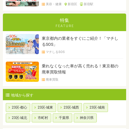
美容・健康
新宿区
新宿駅
特集
東京都内の業者をすぐにご紹介！「マチし
るSOS」
マチしるSOS
乗れなくなった車が高く売れる！東京都の
廃車買取情報
廃車買取
地域から探す
23区-都心
23区-城東
23区-城西
23区-城南
23区-城北
市町村
千葉県
神奈川県