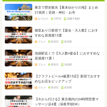
東京で歴史観光【幕末ゆかりの地】まとめ
21箇所｜史跡・神社・お寺
おでかけ
日野市
高幡不動駅
個室あり◎新宿で【宴会・大人数】におす
すめな居酒屋13選
グルメ
新宿区
新宿駅
池袋駅近くで【大人数×宴会】におすすめな
居酒屋11選！
グルメ
豊島区
池袋駅
【クラフトビール×厳選15店】新宿でおすす
めなお店をピックアップ
グルメ
新宿区
新宿駅
【今から行ける】東京都内の24時間営業マ
ッサージ店4選（深夜早朝OK）