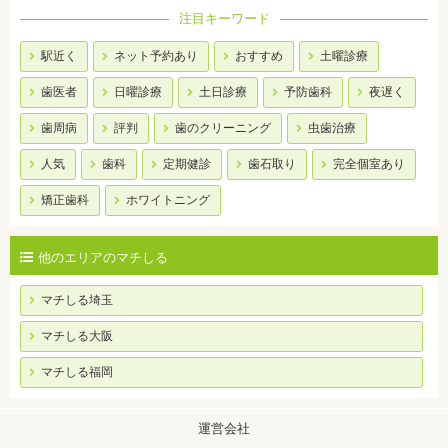
注目キーワード
駅近く
ネット予約あり
おすすめ
土曜診療
歯医者
日曜診療
土日診療
予防歯科
夜遅く
歯周病
評判
歯のクリーニング
虫歯治療
人気
歯科
定期健診
歯石取り
完全個室あり
矯正歯科
ホワイトニング
他のエリアのマチしる
マチしる埼玉
マチしる大阪
マチしる福岡
運営会社