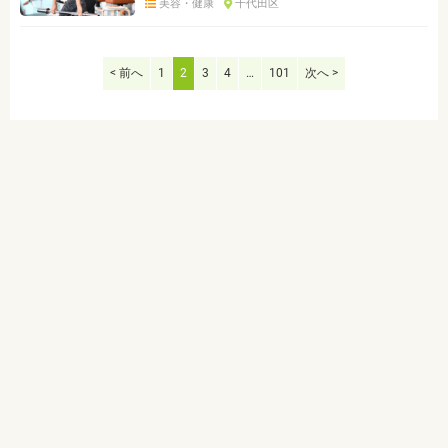
美容・健康
千代田区
< 前へ
1
2
3
4
…
101
次へ >