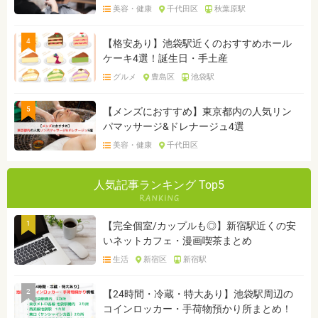
美容・健康
千代田区
秋葉原駅
4
【格安あり】池袋駅近くのおすすめホール
ケーキ4選！誕生日・手土産
グルメ
豊島区
池袋駅
5
【メンズにおすすめ】東京都内の人気リン
パマッサージ&ドレナージュ4選
美容・健康
千代田区
人気記事ランキング Top5
1
【完全個室/カップルも◎】新宿駅近くの安
いネットカフェ・漫画喫茶まとめ
生活
新宿区
新宿駅
2
【24時間・冷蔵・特大あり】池袋駅周辺の
コインロッカー・手荷物預かり所まとめ！