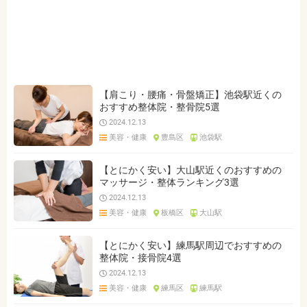
ジャンルを選ぶ
※複数選択可能です
トレーニングジム
ヘアサロン
ヘッドスパ
マッサージ
オイルマッサージ
足裏・フットマッサージ
ヘッドマッサージ
整体・接骨院
カイロプラクティック
【肩こり・腰痛・骨盤矯正】池袋駅近くの
おすすめ整体院・整骨院5選
鍼灸院
リラクゼーション
美容鍼灸・美容整体・エステ
2024.12.13
美容・健康
豊島区
池袋駅
クリア
検索
【とにかく安い】大山駅近くのおすすめの
マッサージ・整体ランキング3選
2024.12.13
美容・健康
板橋区
大山駅
【とにかく安い】練馬駅周辺でおすすめの
整体院・接骨院4選
2024.12.13
美容・健康
練馬区
練馬駅