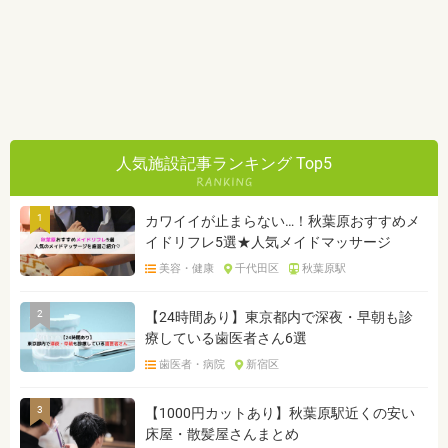
人気施設記事ランキング Top5
1
カワイイが止まらない…！秋葉原おすすめメ
イドリフレ5選★人気メイドマッサージ
美容・健康
千代田区
秋葉原駅
2
【24時間あり】東京都内で深夜・早朝も診
療している歯医者さん6選
歯医者・病院
新宿区
3
【1000円カットあり】秋葉原駅近くの安い
床屋・散髪屋さんまとめ