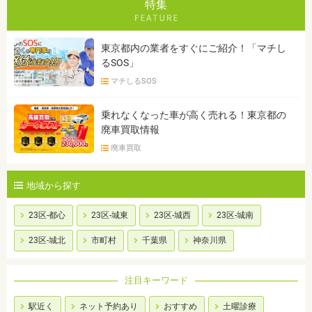
特集
東京都内の業者をすぐにご紹介！「マチし
るSOS」
マチしるSOS
乗れなくなった車が高く売れる！東京都の
廃車買取情報
廃車買取
地域から探す
23区-都心
23区-城東
23区-城西
23区-城南
23区-城北
市町村
千葉県
神奈川県
注目キーワード
駅近く
ネット予約あり
おすすめ
土曜診療