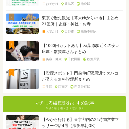
おでかけ
豊島区
池袋駅
3
東京で歴史観光【幕末ゆかりの地】まとめ
21箇所｜史跡・神社・お寺
おでかけ
日野市
高幡不動駅
4
【1000円カットあり】秋葉原駅近くの安い
床屋・散髪屋さんまとめ
美容・健康
千代田区
秋葉原駅
5
【喫煙スポット】門前仲町駅周辺でタバコ
が吸える無料喫煙所まとめ
生活
江東区
門前仲町駅
マチしる編集部おすすめ記事
【今から行ける】東京都内の24時間営業マ
ッサージ店4選（深夜早朝OK）