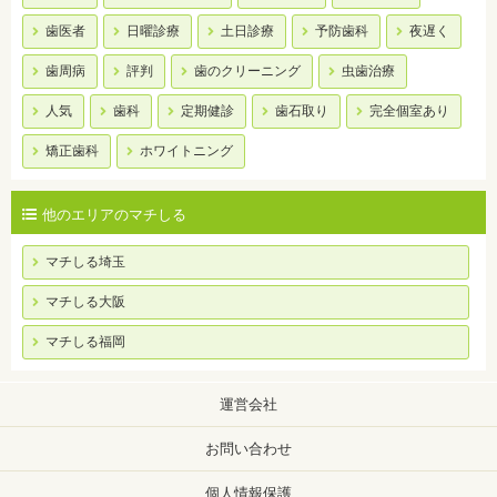
歯医者
日曜診療
土日診療
予防歯科
夜遅く
歯周病
評判
歯のクリーニング
虫歯治療
人気
歯科
定期健診
歯石取り
完全個室あり
矯正歯科
ホワイトニング
他のエリアのマチしる
マチしる埼玉
マチしる大阪
マチしる福岡
運営会社
お問い合わせ
個人情報保護