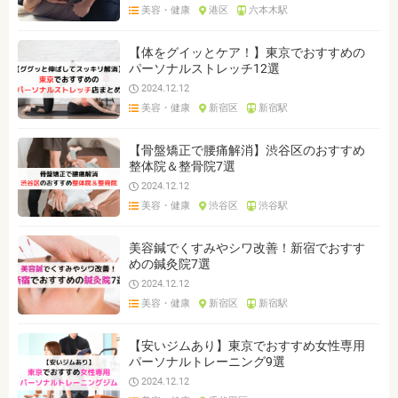
美容・健康
港区
六本木駅
【体をグイッとケア！】東京でおすすめの
パーソナルストレッチ12選
2024.12.12
美容・健康
新宿区
新宿駅
【骨盤矯正で腰痛解消】渋谷区のおすすめ
整体院＆整骨院7選
2024.12.12
美容・健康
渋谷区
渋谷駅
美容鍼でくすみやシワ改善！新宿でおすす
めの鍼灸院7選
2024.12.12
美容・健康
新宿区
新宿駅
【安いジムあり】東京でおすすめ女性専用
パーソナルトレーニング9選
2024.12.12