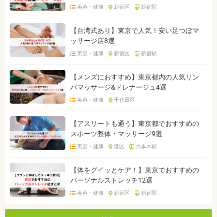
美容・健康
新宿区
新宿駅
【台湾式あり】東京で人気！安い足つぼマ
ッサージ店8選
美容・健康
新宿区
新宿駅
【メンズにおすすめ】東京都内の人気リン
パマッサージ&ドレナージュ4選
美容・健康
千代田区
【アスリートも通う】東京都でおすすめの
スポーツ整体・マッサージ9選
美容・健康
港区
六本木駅
【体をグイッとケア！】東京でおすすめの
パーソナルストレッチ12選
美容・健康
新宿区
新宿駅