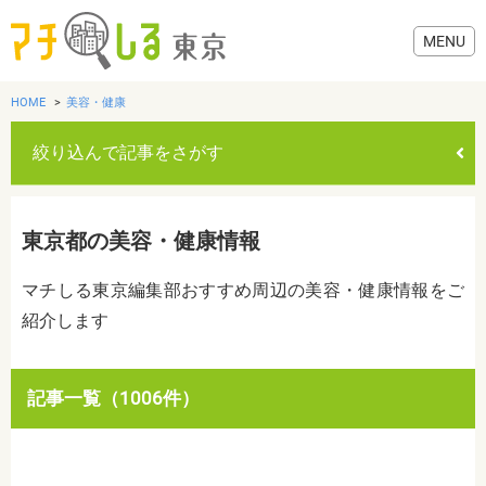
HOME
美容・健康
絞り込んで記事をさがす
グルメ
東京都の美容・健康情報
美容・健康
マチしる東京編集部おすすめ周辺の美容・健康情報をご
紹介します
歯医者・病院
おでかけ
カテゴリを選ぶ
記事一覧（1006件）
すべて
グルメ
美容・健康
歯医者・病院
おでかけ
生活
生活
お役立ち情報