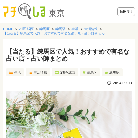
HOME
23区-城西
練馬区
練馬駅
生活
生活情報
【当たる】練馬区で人気！おすすめで有名な占い店・占い師まとめ
【当たる】練馬区で人気！おすすめで有名な
グルメ
占い店・占い師まとめ
生活
生活情報
23区-城西
練馬区
練馬駅
美容・健康
2024.09.09
歯医者・病院
おでかけ
生活