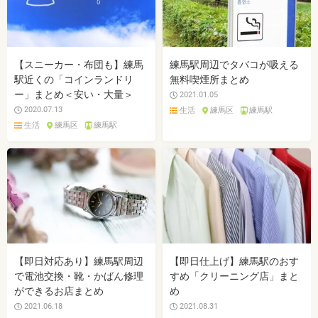
【スニーカー・布団も】練馬
練馬駅周辺でタバコが吸える
駅近くの「コインランドリ
無料喫煙所まとめ
ー」まとめ＜安い・大量＞
2021.01.05
2020.07.13
生活
練馬区
練馬駅
生活
練馬区
練馬駅
【即日対応あり】練馬駅周辺
【即日仕上げ】練馬駅のおす
で電池交換・靴・かばん修理
すめ「クリーニング店」まと
ができるお店まとめ
め
2021.06.18
2021.08.31