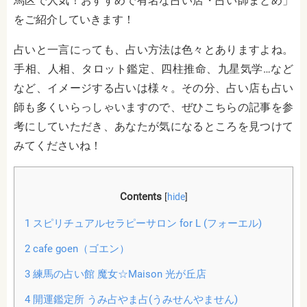
馬区で人気！おすすめで有名な占い店・占い師まとめ」
をご紹介していきます！
占いと一言にっても、占い方法は色々とありますよね。
手相、人相、タロット鑑定、四柱推命、九星気学…など
など、イメージする占いは様々。その分、占い店も占い
師も多くいらっしゃいますので、ぜひこちらの記事を参
考にしていただき、あなたが気になるところを見つけて
みてくださいね！
Contents
[
hide
]
1
スピリチュアルセラピーサロン for L (フォーエル)
2
cafe goen（ゴエン）
3
練馬の占い館 魔女☆Maison 光が丘店
4
開運鑑定所 うみ占やま占(うみせんやません)