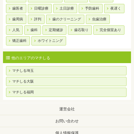
歯医者
日曜診療
土日診療
予防歯科
夜遅く
歯周病
評判
歯のクリーニング
虫歯治療
人気
歯科
定期健診
歯石取り
完全個室あり
矯正歯科
ホワイトニング
他のエリアのマチしる
マチしる埼玉
マチしる大阪
マチしる福岡
運営会社
お問い合わせ
個人情報保護