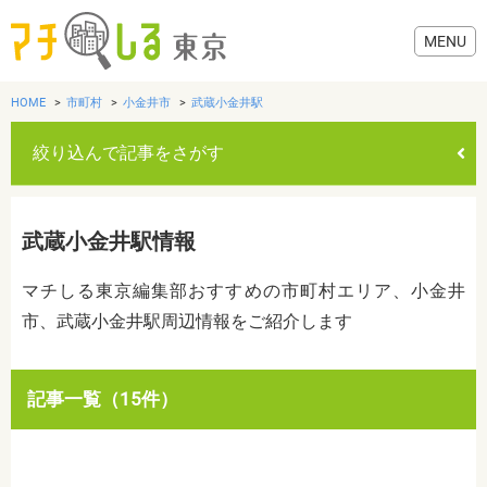
HOME
市町村
小金井市
武蔵小金井駅
絞り込んで記事をさがす
グルメ
武蔵小金井駅情報
美容・健康
マチしる東京編集部おすすめの市町村エリア、小金井
市、武蔵小金井駅周辺情報をご紹介します
歯医者・病院
おでかけ
カテゴリを選ぶ
記事一覧（15件）
すべて
グルメ
美容・健康
歯医者・病院
おでかけ
生活
生活
お役立ち情報