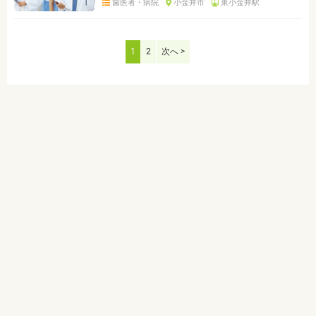
歯医者・病院
小金井市
東小金井駅
1
2
次へ >