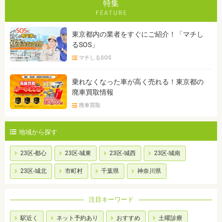
特集
東京都内の業者をすぐにご紹介！「マチし
るSOS」
マチしるSOS
乗れなくなった車が高く売れる！東京都の
廃車買取情報
廃車買取
地域から探す
23区-都心
23区-城東
23区-城西
23区-城南
23区-城北
市町村
千葉県
神奈川県
注目キーワード
駅近く
ネット予約あり
おすすめ
土曜診療