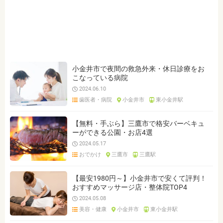
ジャンルを選ぶ
※複数選択可能です
クリア
検索
小金井市で夜間の救急外来・休日診療をお
こなっている病院
2024.06.10
歯医者・病院
小金井市
東小金井駅
【無料・手ぶら】三鷹市で格安バーベキュ
ーができる公園・お店4選
2024.05.17
おでかけ
三鷹市
三鷹駅
【最安1980円～】小金井市で安くて評判！
おすすめマッサージ店・整体院TOP4
2024.05.08
美容・健康
小金井市
東小金井駅