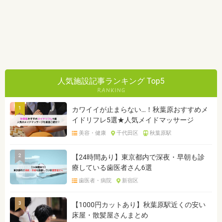
人気施設記事ランキング Top5
1
カワイイが止まらない…！秋葉原おすすめメ
イドリフレ5選★人気メイドマッサージ
美容・健康
千代田区
秋葉原駅
2
【24時間あり】東京都内で深夜・早朝も診
療している歯医者さん6選
歯医者・病院
新宿区
3
【1000円カットあり】秋葉原駅近くの安い
床屋・散髪屋さんまとめ