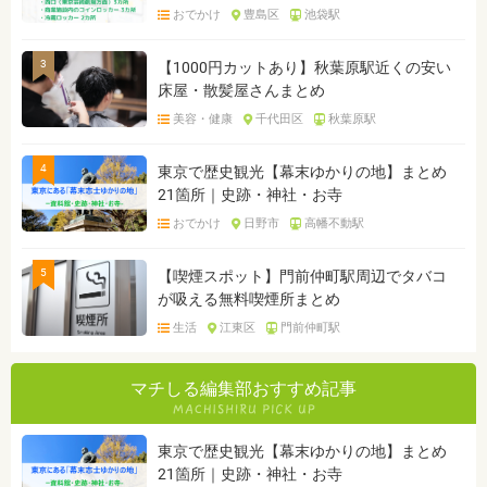
おでかけ
豊島区
池袋駅
3
【1000円カットあり】秋葉原駅近くの安い
床屋・散髪屋さんまとめ
美容・健康
千代田区
秋葉原駅
4
東京で歴史観光【幕末ゆかりの地】まとめ
21箇所｜史跡・神社・お寺
おでかけ
日野市
高幡不動駅
5
【喫煙スポット】門前仲町駅周辺でタバコ
が吸える無料喫煙所まとめ
生活
江東区
門前仲町駅
マチしる編集部おすすめ記事
東京で歴史観光【幕末ゆかりの地】まとめ
21箇所｜史跡・神社・お寺