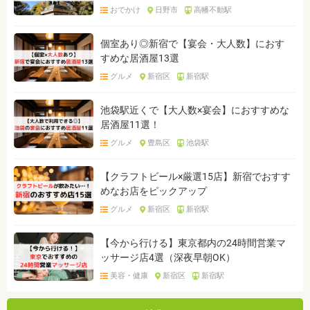
おでかけ
日野市
高幡不動駅
個室あり◎新宿で【宴会・大人数】におす
すめな居酒屋13選
グルメ
新宿区
新宿駅
池袋駅近くで【大人数×宴会】におすすめな
居酒屋11選！
グルメ
豊島区
池袋駅
【クラフトビール×厳選15店】新宿でおすす
めなお店をピックアップ
グルメ
新宿区
新宿駅
【今から行ける】東京都内の24時間営業マ
ッサージ店4選（深夜早朝OK）
美容・健康
新宿区
新宿駅