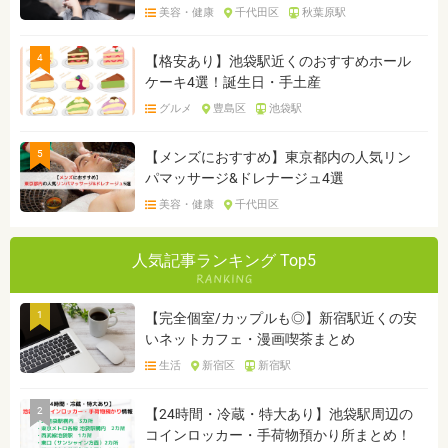
美容・健康
千代田区
秋葉原駅
4
【格安あり】池袋駅近くのおすすめホール
ケーキ4選！誕生日・手土産
グルメ
豊島区
池袋駅
5
【メンズにおすすめ】東京都内の人気リン
パマッサージ&ドレナージュ4選
美容・健康
千代田区
人気記事ランキング Top5
1
【完全個室/カップルも◎】新宿駅近くの安
いネットカフェ・漫画喫茶まとめ
生活
新宿区
新宿駅
2
【24時間・冷蔵・特大あり】池袋駅周辺の
コインロッカー・手荷物預かり所まとめ！