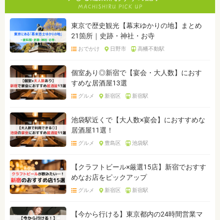
東京で歴史観光【幕末ゆかりの地】まとめ
21箇所｜史跡・神社・お寺
おでかけ
日野市
高幡不動駅
個室あり◎新宿で【宴会・大人数】におす
すめな居酒屋13選
グルメ
新宿区
新宿駅
池袋駅近くで【大人数×宴会】におすすめな
居酒屋11選！
グルメ
豊島区
池袋駅
【クラフトビール×厳選15店】新宿でおすす
めなお店をピックアップ
グルメ
新宿区
新宿駅
【今から行ける】東京都内の24時間営業マ