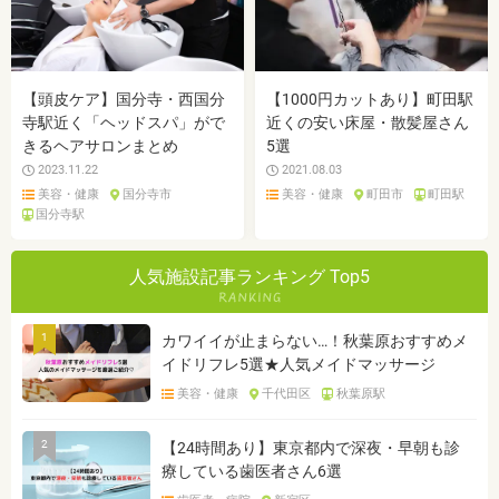
【頭皮ケア】国分寺・西国分
【1000円カットあり】町田駅
寺駅近く「ヘッドスパ」がで
近くの安い床屋・散髪屋さん
きるヘアサロンまとめ
5選
2023.11.22
2021.08.03
美容・健康
国分寺市
美容・健康
町田市
町田駅
国分寺駅
人気施設記事ランキング Top5
1
カワイイが止まらない…！秋葉原おすすめメ
イドリフレ5選★人気メイドマッサージ
美容・健康
千代田区
秋葉原駅
2
【24時間あり】東京都内で深夜・早朝も診
療している歯医者さん6選