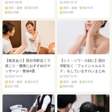
2021.08.03
2023.10.19
美容・健康
国分寺市
美容・健康
国分寺市
国分寺駅
国分寺駅
【格安あり】国分寺駅近くで
【シミ・シワ・小顔に】国分
肩こり・腰痛におすすめのマ
寺駅近く「フェイシャルエス
ッサージ・整体4選
テ」をしているサロンまとめ
2023.10.19
2023.10.19
美容・健康
国分寺市
美容・健康
国分寺市
国分寺駅
国分寺駅