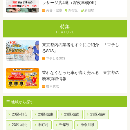
ッサージ店4選（深夜早朝OK）
美容・健康
新宿区
新宿駅
特集
東京都内の業者をすぐにご紹介！「マチし
るSOS」
マチしるSOS
乗れなくなった車が高く売れる！東京都の
廃車買取情報
廃車買取
地域から探す
23区-都心
23区-城東
23区-城西
23区-城南
23区-城北
市町村
千葉県
神奈川県