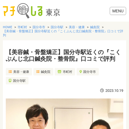
HOME
市町村
国分寺市
国分寺駅
美容・健康
鍼灸院
【美容鍼・骨盤矯正】国分寺駅近くの『こくぶんじ北口鍼灸院・整骨院』口コミで評
判
【美容鍼・骨盤矯正】国分寺駅近くの『こく
グルメ
ぶんじ北口鍼灸院・整骨院』口コミで評判
美容・健康
美容・健康
鍼灸院
市町村
国分寺市
国分寺駅
歯医者・病院
2023.10.19
おでかけ
生活