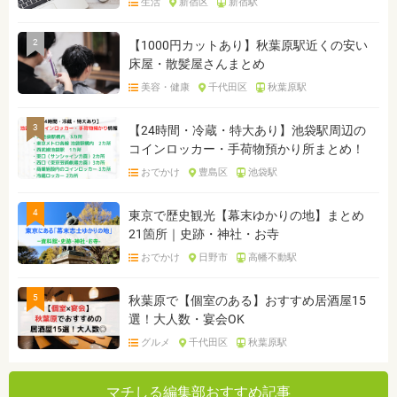
生活
新宿区
新宿駅
2
【1000円カットあり】秋葉原駅近くの安い
床屋・散髪屋さんまとめ
美容・健康
千代田区
秋葉原駅
3
【24時間・冷蔵・特大あり】池袋駅周辺の
コインロッカー・手荷物預かり所まとめ！
おでかけ
豊島区
池袋駅
4
東京で歴史観光【幕末ゆかりの地】まとめ
21箇所｜史跡・神社・お寺
おでかけ
日野市
高幡不動駅
5
秋葉原で【個室のある】おすすめ居酒屋15
選！大人数・宴会OK
グルメ
千代田区
秋葉原駅
マチしる編集部おすすめ記事