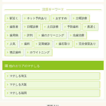
注目キーワード
駅近く
ネット予約あり
おすすめ
土曜診療
歯医者
日曜診療
土日診療
予防歯科
夜遅く
歯周病
評判
歯のクリーニング
虫歯治療
人気
歯科
定期健診
歯石取り
完全個室あり
矯正歯科
ホワイトニング
他のエリアのマチしる
マチしる埼玉
マチしる大阪
マチしる福岡