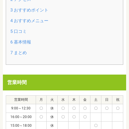
3
おすすめポイント
4
おすすめメニュー
5
口コミ
6
基本情報
7
まとめ
営業時間
営業時間
月
火
水
木
金
土
日
祝
9:00～12:30
〇
休
〇
〇
〇
〇
〇
〇
16:00～20:00
〇
休
〇
〇
〇
15:00～18:00
休
〇