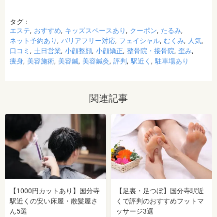
タグ：
エステ
おすすめ
キッズスペースあり
クーポン
たるみ
ネット予約あり
バリアフリー対応
フェイシャル
むくみ
人気
口コミ
土日営業
小顔整顔
小顔矯正
整骨院・接骨院
歪み
痩身
美容施術
美容鍼
美容鍼灸
評判
駅近く
駐車場あり
関連記事
【1000円カットあり】国分寺
【足裏・足つぼ】国分寺駅近
駅近くの安い床屋・散髪屋さ
くで評判のおすすめフットマ
ん5選
ッサージ3選