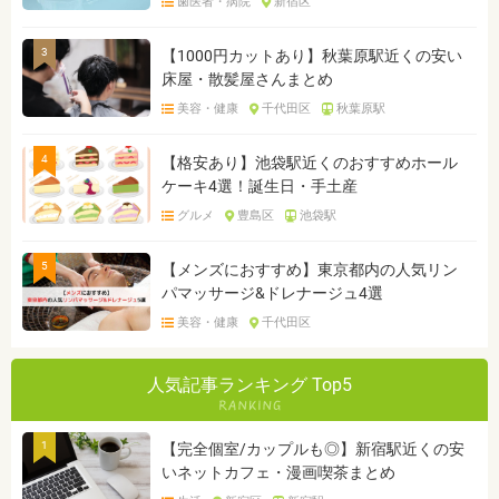
歯医者・病院
新宿区
3
【1000円カットあり】秋葉原駅近くの安い
床屋・散髪屋さんまとめ
美容・健康
千代田区
秋葉原駅
4
【格安あり】池袋駅近くのおすすめホール
ケーキ4選！誕生日・手土産
グルメ
豊島区
池袋駅
5
【メンズにおすすめ】東京都内の人気リン
パマッサージ&ドレナージュ4選
美容・健康
千代田区
人気記事ランキング Top5
1
【完全個室/カップルも◎】新宿駅近くの安
いネットカフェ・漫画喫茶まとめ