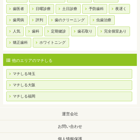
歯医者
日曜診療
土日診療
予防歯科
夜遅く
歯周病
評判
歯のクリーニング
虫歯治療
人気
歯科
定期健診
歯石取り
完全個室あり
矯正歯科
ホワイトニング
他のエリアのマチしる
マチしる埼玉
マチしる大阪
マチしる福岡
運営会社
お問い合わせ
個人情報保護