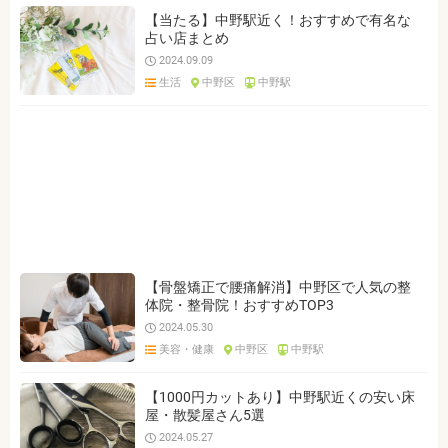
【当たる】中野駅近く！おすすめで有名な
占い店まとめ
2024.09.09
生活
中野区
中野駅
【骨盤矯正で腰痛解消】中野区で人気の整
体院・整骨院！おすすめTOP3
2024.05.30
美容・健康
中野区
中野駅
【1000円カットあり】中野駅近くの安い床
屋・散髪屋さん5選
2024.05.27