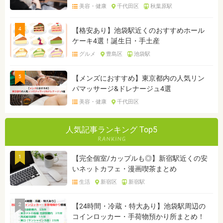
美容・健康
千代田区
秋葉原駅
4
【格安あり】池袋駅近くのおすすめホール
ケーキ4選！誕生日・手土産
グルメ
豊島区
池袋駅
5
【メンズにおすすめ】東京都内の人気リン
パマッサージ&ドレナージュ4選
美容・健康
千代田区
人気記事ランキング Top5
1
【完全個室/カップルも◎】新宿駅近くの安
いネットカフェ・漫画喫茶まとめ
生活
新宿区
新宿駅
2
【24時間・冷蔵・特大あり】池袋駅周辺の
コインロッカー・手荷物預かり所まとめ！