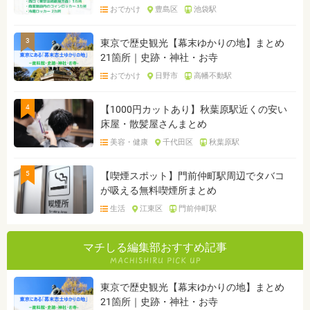
おでかけ
豊島区
池袋駅
3
東京で歴史観光【幕末ゆかりの地】まとめ
21箇所｜史跡・神社・お寺
おでかけ
日野市
高幡不動駅
4
【1000円カットあり】秋葉原駅近くの安い
床屋・散髪屋さんまとめ
美容・健康
千代田区
秋葉原駅
5
【喫煙スポット】門前仲町駅周辺でタバコ
が吸える無料喫煙所まとめ
生活
江東区
門前仲町駅
マチしる編集部おすすめ記事
東京で歴史観光【幕末ゆかりの地】まとめ
21箇所｜史跡・神社・お寺