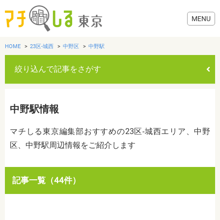
HOME
23区-城西
中野区
中野駅
絞り込んで記事をさがす
グルメ
中野駅情報
美容・健康
マチしる東京編集部おすすめの23区-城西エリア、中野
区、中野駅周辺情報をご紹介します
歯医者・病院
おでかけ
カテゴリを選ぶ
記事一覧（44件）
すべて
グルメ
美容・健康
歯医者・病院
おでかけ
生活
生活
お役立ち情報