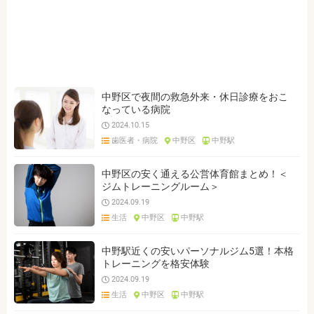
ジャンルを選ぶ
※複数選択可能です
クリア
検索
中野区で夜間の救急外来・休日診療をおこ
なっている病院
2024.10.15
歯医者・病院
中野区
中野駅
中野区の安く通える公営体育館まとめ！＜
ジムトレーニングルーム＞
2024.09.19
生活
中野区
中野駅
中野駅近くの安いパーソナルジム5選！本格
トレーニングを格安体験
2024.09.19
生活
中野区
中野駅