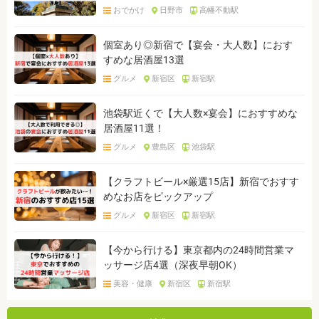
おでかけ
日野市
高幡不動駅
個室あり◎新宿で【宴会・大人数】におす
すめな居酒屋13選
グルメ
新宿区
新宿駅
池袋駅近くで【大人数×宴会】におすすめな
居酒屋11選！
グルメ
豊島区
池袋駅
【クラフトビール×厳選15店】新宿でおすす
めなお店をピックアップ
グルメ
新宿区
新宿駅
【今から行ける】東京都内の24時間営業マ
ッサージ店4選（深夜早朝OK）
美容・健康
新宿区
新宿駅