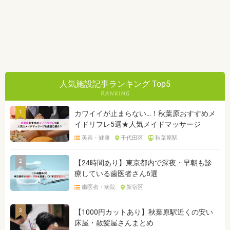
人気施設記事ランキング Top5
1
カワイイが止まらない…！秋葉原おすすめメ
イドリフレ5選★人気メイドマッサージ
美容・健康
千代田区
秋葉原駅
2
【24時間あり】東京都内で深夜・早朝も診
療している歯医者さん6選
歯医者・病院
新宿区
3
【1000円カットあり】秋葉原駅近くの安い
床屋・散髪屋さんまとめ