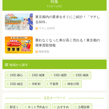
特集
東京都内の業者をすぐにご紹介！「マチし
るSOS」
マチしるSOS
乗れなくなった車が高く売れる！東京都の
廃車買取情報
廃車買取
地域から探す
23区-都心
23区-城東
23区-城西
23区-城南
23区-城北
市町村
千葉県
神奈川県
注目キーワード
駅近く
ネット予約あり
おすすめ
土曜診療