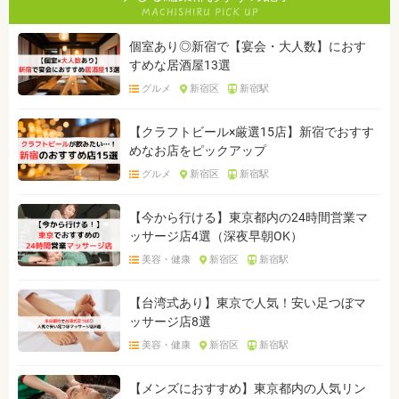
個室あり◎新宿で【宴会・大人数】におす
すめな居酒屋13選
グルメ
新宿区
新宿駅
【クラフトビール×厳選15店】新宿でおすす
めなお店をピックアップ
グルメ
新宿区
新宿駅
【今から行ける】東京都内の24時間営業マ
ッサージ店4選（深夜早朝OK）
美容・健康
新宿区
新宿駅
【台湾式あり】東京で人気！安い足つぼマ
ッサージ店8選
美容・健康
新宿区
新宿駅
【メンズにおすすめ】東京都内の人気リン