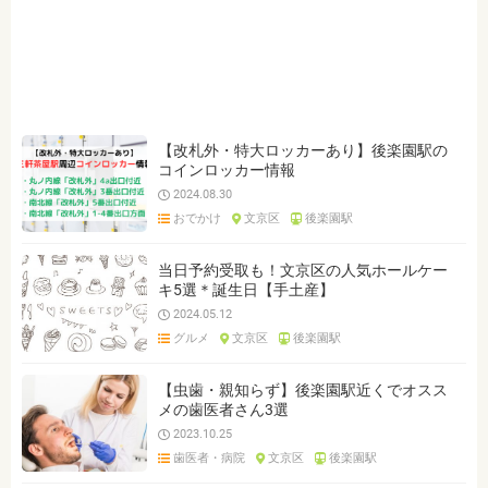
ジャンルを選ぶ
※複数選択可能です
クリア
検索
【改札外・特大ロッカーあり】後楽園駅の
コインロッカー情報
2024.08.30
おでかけ
文京区
後楽園駅
当日予約受取も！文京区の人気ホールケー
キ5選＊誕生日【手土産】
2024.05.12
グルメ
文京区
後楽園駅
【虫歯・親知らず】後楽園駅近くでオスス
メの歯医者さん3選
2023.10.25
歯医者・病院
文京区
後楽園駅