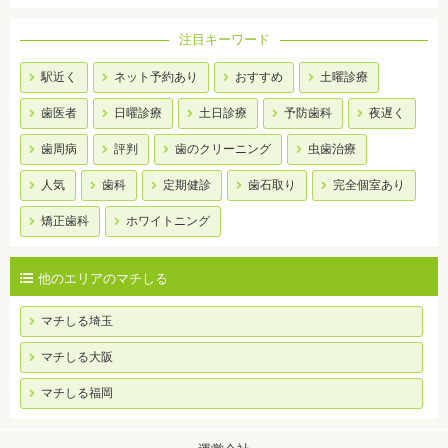
注目キーワード
駅近く
ネット予約あり
おすすめ
土曜診療
歯医者
日曜診療
土日診療
予防歯科
夜遅く
歯周病
評判
歯のクリーニング
虫歯治療
人気
歯科
定期健診
歯石取り
完全個室あり
矯正歯科
ホワイトニング
他のエリアのマチしる
マチしる埼玉
マチしる大阪
マチしる福岡