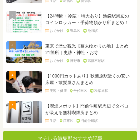
生活
新宿区
新宿駅
2
【24時間・冷蔵・特大あり】池袋駅周辺の
コインロッカー・手荷物預かり所まとめ！
おでかけ
豊島区
池袋駅
3
東京で歴史観光【幕末ゆかりの地】まとめ
21箇所｜史跡・神社・お寺
おでかけ
日野市
高幡不動駅
4
【1000円カットあり】秋葉原駅近くの安い
床屋・散髪屋さんまとめ
美容・健康
千代田区
秋葉原駅
5
【喫煙スポット】門前仲町駅周辺でタバコ
が吸える無料喫煙所まとめ
生活
江東区
門前仲町駅
マチしる編集部おすすめ記事