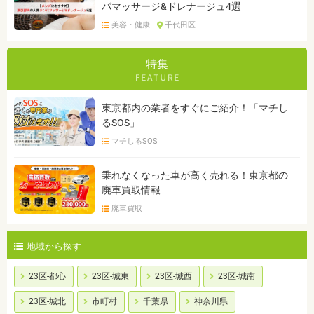
パマッサージ&ドレナージュ4選
美容・健康
千代田区
特集
東京都内の業者をすぐにご紹介！「マチし
るSOS」
マチしるSOS
乗れなくなった車が高く売れる！東京都の
廃車買取情報
廃車買取
地域から探す
23区-都心
23区-城東
23区-城西
23区-城南
23区-城北
市町村
千葉県
神奈川県