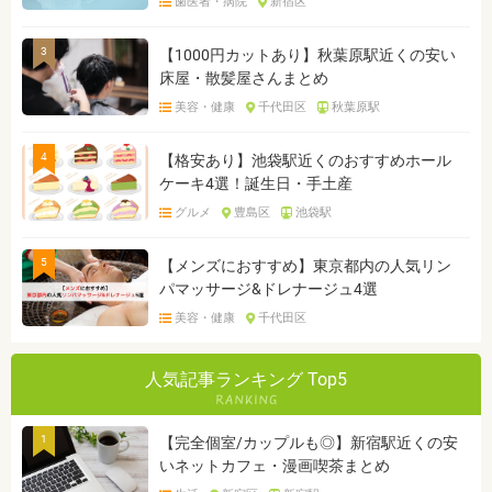
歯医者・病院
新宿区
3
【1000円カットあり】秋葉原駅近くの安い
床屋・散髪屋さんまとめ
美容・健康
千代田区
秋葉原駅
4
【格安あり】池袋駅近くのおすすめホール
ケーキ4選！誕生日・手土産
グルメ
豊島区
池袋駅
5
【メンズにおすすめ】東京都内の人気リン
パマッサージ&ドレナージュ4選
美容・健康
千代田区
人気記事ランキング Top5
1
【完全個室/カップルも◎】新宿駅近くの安
いネットカフェ・漫画喫茶まとめ