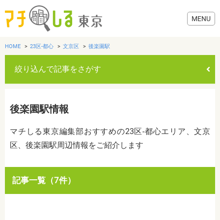
HOME
23区-都心
文京区
後楽園駅
絞り込んで記事をさがす
グルメ
後楽園駅情報
美容・健康
マチしる東京編集部おすすめの23区-都心エリア、文京
区、後楽園駅周辺情報をご紹介します
歯医者・病院
おでかけ
カテゴリを選ぶ
記事一覧（7件）
すべて
グルメ
美容・健康
歯医者・病院
おでかけ
生活
生活
お役立ち情報