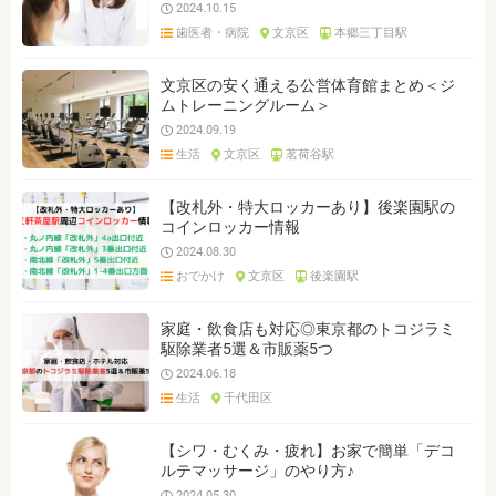
2024.10.15
歯医者・病院
文京区
本郷三丁目駅
文京区の安く通える公営体育館まとめ＜ジ
ムトレーニングルーム＞
2024.09.19
生活
文京区
茗荷谷駅
【改札外・特大ロッカーあり】後楽園駅の
コインロッカー情報
2024.08.30
おでかけ
文京区
後楽園駅
家庭・飲食店も対応◎東京都のトコジラミ
駆除業者5選＆市販薬5つ
2024.06.18
生活
千代田区
【シワ・むくみ・疲れ】お家で簡単「デコ
ルテマッサージ」のやり方♪
2024.05.30