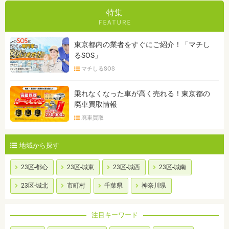
特集
東京都内の業者をすぐにご紹介！「マチし
るSOS」
マチしるSOS
乗れなくなった車が高く売れる！東京都の
廃車買取情報
廃車買取
地域から探す
23区-都心
23区-城東
23区-城西
23区-城南
23区-城北
市町村
千葉県
神奈川県
注目キーワード