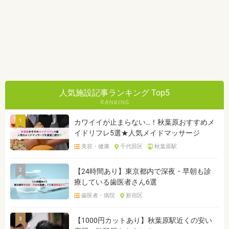
人気施設記事ランキング Top5
1
カワイイが止まらない…！秋葉原おすすめメ
イドリフレ5選★人気メイドマッサージ
美容・健康
千代田区
秋葉原駅
2
【24時間あり】東京都内で深夜・早朝も診
療している歯医者さん6選
歯医者・病院
新宿区
3
【1000円カットあり】秋葉原駅近くの安い