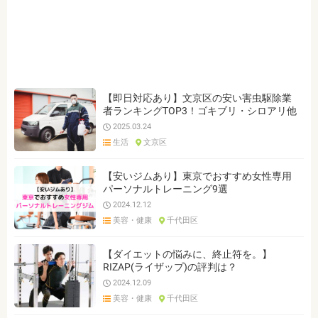
ジャンルを選ぶ
※複数選択可能です
クリア
検索
【即日対応あり】文京区の安い害虫駆除業
者ランキングTOP3！ゴキブリ・シロアリ他
2025.03.24
生活
文京区
【安いジムあり】東京でおすすめ女性専用
パーソナルトレーニング9選
2024.12.12
美容・健康
千代田区
【ダイエットの悩みに、終止符を。】
RIZAP(ライザップ)の評判は？
2024.12.09
美容・健康
千代田区