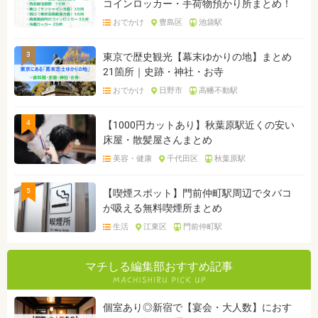
コインロッカー・手荷物預かり所まとめ！
おでかけ
豊島区
池袋駅
3
東京で歴史観光【幕末ゆかりの地】まとめ
21箇所｜史跡・神社・お寺
おでかけ
日野市
高幡不動駅
4
【1000円カットあり】秋葉原駅近くの安い
床屋・散髪屋さんまとめ
美容・健康
千代田区
秋葉原駅
5
【喫煙スポット】門前仲町駅周辺でタバコ
が吸える無料喫煙所まとめ
生活
江東区
門前仲町駅
マチしる編集部おすすめ記事
個室あり◎新宿で【宴会・大人数】におす