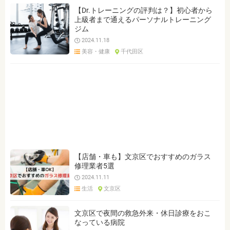
【Dr.トレーニングの評判は？】初心者から
上級者まで通えるパーソナルトレーニング
ジム
2024.11.18
美容・健康
千代田区
【店舗・車も】文京区でおすすめのガラス
修理業者5選
2024.11.11
生活
文京区
文京区で夜間の救急外来・休日診療をおこ
なっている病院