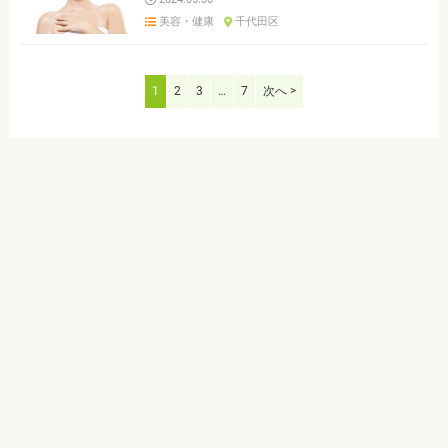
美容・健康
千代田区
1
2
3
…
7
次へ >