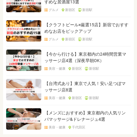
すめな居酒屋13選
グルメ
新宿区
新宿駅
【クラフトビール×厳選15店】新宿でおすす
めなお店をピックアップ
グルメ
新宿区
新宿駅
【今から行ける】東京都内の24時間営業マ
ッサージ店4選（深夜早朝OK）
美容・健康
新宿区
新宿駅
【台湾式あり】東京で人気！安い足つぼマ
ッサージ店8選
美容・健康
新宿区
新宿駅
【メンズにおすすめ】東京都内の人気リン
パマッサージ&ドレナージュ4選
美容・健康
千代田区