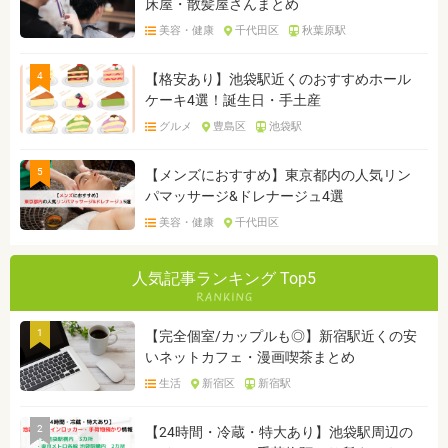
床屋・散髪屋さんまとめ
美容・健康
千代田区
秋葉原駅
4
【格安あり】池袋駅近くのおすすめホール
ケーキ4選！誕生日・手土産
グルメ
豊島区
池袋駅
5
【メンズにおすすめ】東京都内の人気リン
パマッサージ&ドレナージュ4選
美容・健康
千代田区
人気記事ランキング Top5
1
【完全個室/カップルも◎】新宿駅近くの安
いネットカフェ・漫画喫茶まとめ
生活
新宿区
新宿駅
2
【24時間・冷蔵・特大あり】池袋駅周辺の