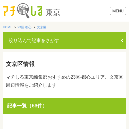
HOME
23区-都心
文京区
絞り込んで記事をさがす
グルメ
文京区情報
美容・健康
マチしる東京編集部おすすめの23区-都心エリア、文京区
周辺情報をご紹介します
歯医者・病院
おでかけ
カテゴリを選ぶ
記事一覧（63件）
すべて
グルメ
美容・健康
歯医者・病院
おでかけ
生活
生活
お役立ち情報