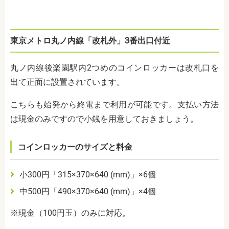
東京メトロ丸ノ内線「改札外」
3
番出口付近
丸ノ内線後楽園駅内2つめのコインロッカーは改札口を
出て正面に設置されています。
こちらも始発から終電まで利用が可能です。支払い方法
は現金のみですので小銭を用意しておきましょう。
コインロッカーのサイズと料金
小
300
円「
315
×
370
×
640 (mm)
」×
6
個
中
500
円「
490
×
370
×
640 (mm)
」×
4
個
※現金（
100
円玉）のみに対応。