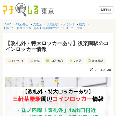
HOME
23区-都心
文京区
後楽園駅
おでかけ
観光
【改札外・特大ロッカーあり】後楽園駅のコインロッカー情報
【改札外・特大ロッカーあり】後楽園駅のコ
グルメ
インロッカー情報
おでかけ
観光
23区-都心
文京区
後楽園駅
美容・健康
2024.08.30
歯医者・病院
おでかけ
生活