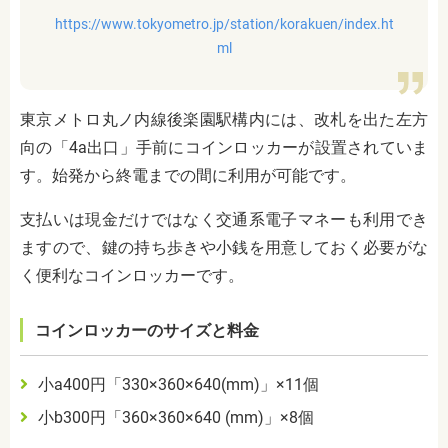
https://www.tokyometro.jp/station/korakuen/index.ht
ml
東京メトロ丸ノ内線後楽園駅構内には、改札を出た左方
向の「
4a
出口」手前にコインロッカーが設置されていま
す。始発から終電までの間に利用が可能です。
支払いは現金だけではなく交通系電子マネーも利用でき
ますので、鍵の持ち歩きや小銭を用意しておく必要がな
く便利なコインロッカーです。
コインロッカーのサイズと料金
小
a400
円「
330
×
360
×
640(mm)
」×
11
個
小
b300
円「
360
×
360
×
640 (mm)
」×
8
個