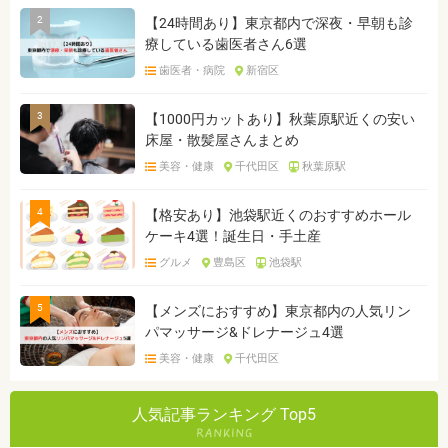
2
【24時間あり】東京都内で深夜・早朝も診
療している歯医者さん6選
歯医者・病院
新宿区
3
【1000円カットあり】秋葉原駅近くの安い
床屋・散髪屋さんまとめ
美容・健康
千代田区
秋葉原駅
4
【格安あり】池袋駅近くのおすすめホール
ケーキ4選！誕生日・手土産
グルメ
豊島区
池袋駅
5
【メンズにおすすめ】東京都内の人気リン
パマッサージ&ドレナージュ4選
美容・健康
千代田区
人気記事ランキング Top5