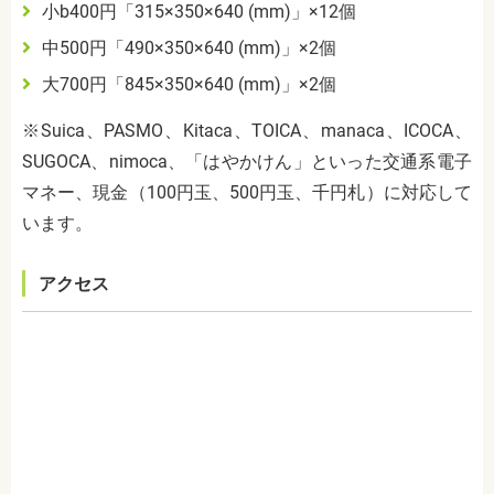
小
b400
円「
315
×
350
×
640 (mm)
」×
12
個
中
500
円「
490
×
350
×
640 (mm)
」×
2
個
大
700
円「
845
×
350
×
640 (mm)
」×
2
個
※
Suica
、
PASMO
、
Kitaca
、
TOICA
、
manaca
、
ICOCA
、
SUGOCA
、
nimoca
、「はやかけん」といった交通系電子
マネー、現金（
100
円玉、
500
円玉、千円札）に対応して
います。
アクセス