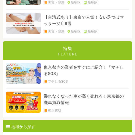
美容・健康
新宿区
新宿駅
【台湾式あり】東京で人気！安い足つぼマ
ッサージ店8選
美容・健康
新宿区
新宿駅
特集
東京都内の業者をすぐにご紹介！「マチし
るSOS」
マチしるSOS
乗れなくなった車が高く売れる！東京都の
廃車買取情報
廃車買取
地域から探す