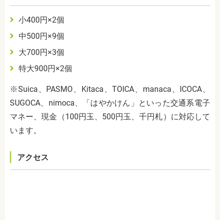
小400円×2個
中
500
円
×9
個
大
700
円
×3
個
特大900円×2個
※
Suica
、
PASMO
、
Kitaca
、
TOICA
、
manaca
、
ICOCA
、
SUGOCA
、
nimoca
、「はやかけん」といった交通系電子
マネー、現金（
100
円玉、
500
円玉、千円札）に対応して
います。
アクセス