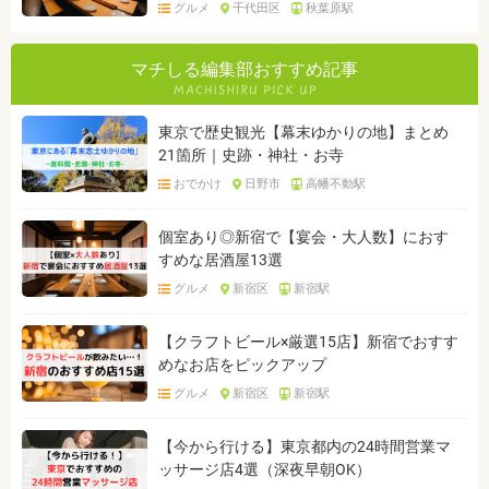
グルメ
千代田区
秋葉原駅
マチしる編集部おすすめ記事
東京で歴史観光【幕末ゆかりの地】まとめ
21箇所｜史跡・神社・お寺
おでかけ
日野市
高幡不動駅
個室あり◎新宿で【宴会・大人数】におす
すめな居酒屋13選
グルメ
新宿区
新宿駅
【クラフトビール×厳選15店】新宿でおすす
めなお店をピックアップ
グルメ
新宿区
新宿駅
【今から行ける】東京都内の24時間営業マ
ッサージ店4選（深夜早朝OK）