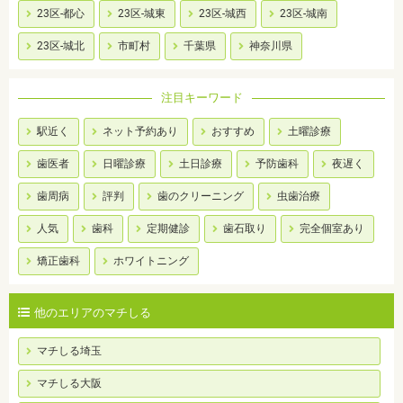
23区-都心
23区-城東
23区-城西
23区-城南
23区-城北
市町村
千葉県
神奈川県
注目キーワード
駅近く
ネット予約あり
おすすめ
土曜診療
歯医者
日曜診療
土日診療
予防歯科
夜遅く
歯周病
評判
歯のクリーニング
虫歯治療
人気
歯科
定期健診
歯石取り
完全個室あり
矯正歯科
ホワイトニング
他のエリアのマチしる
マチしる埼玉
マチしる大阪