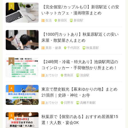
1
【完全個室/カップルも◎】新宿駅近くの安
いネットカフェ・漫画喫茶まとめ
生活
新宿区
新宿駅
2
【1000円カットあり】秋葉原駅近くの安い
床屋・散髪屋さんまとめ
美容・健康
千代田区
秋葉原駅
3
【24時間・冷蔵・特大あり】池袋駅周辺の
コインロッカー・手荷物預かり所まとめ！
おでかけ
豊島区
池袋駅
4
東京で歴史観光【幕末ゆかりの地】まとめ
21箇所｜史跡・神社・お寺
おでかけ
日野市
高幡不動駅
5
秋葉原で【個室のある】おすすめ居酒屋15
選！大人数・宴会OK