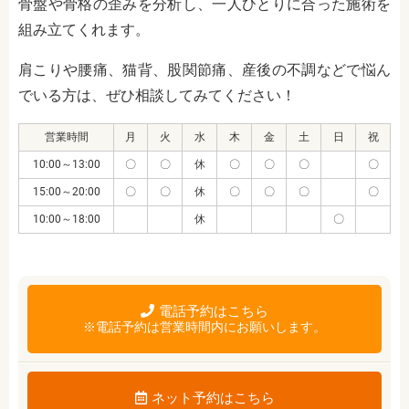
骨盤や骨格の歪みを分析し、一人ひとりに合った施術を
組み立てくれます。
肩こりや腰痛、猫背、股関節痛、産後の不調などで悩ん
でいる方は、ぜひ相談してみてください！
営業時間
月
火
水
木
金
土
日
祝
10:00～13:00
〇
〇
休
〇
〇
〇
〇
15:00～20:00
〇
〇
休
〇
〇
〇
〇
10:00～18:00
休
〇
電話予約はこちら
※電話予約は営業時間内にお願いします。
ネット予約はこちら