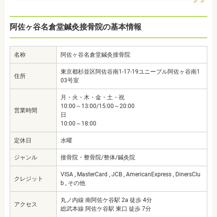
阿佐ヶ谷名倉堂鍼灸接骨院の基本情報
名称
阿佐ヶ谷名倉堂鍼灸接骨院
東京都杉並区阿佐谷南1-17-19ユニーブル阿佐ヶ谷南1
住所
03号室
月・火・木・金・土・祝
10:00～13:00/15:00～20:00
営業時間
日
10:00～18:00
定休日
水曜
ジャンル
接骨院・整骨院/整体/鍼灸院
VISA , MasterCard , JCB , AmericanExpress , DinersClu
クレジット
b , その他
丸ノ内線 南阿佐ケ谷駅 2a 徒歩 4分
アクセス
総武本線 阿佐ケ谷駅 東口 徒歩 7分