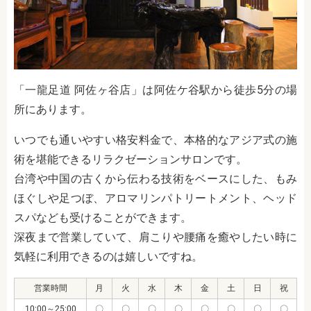
「一龍足道 阿佐ヶ谷店」は阿佐ケ谷駅から徒歩5分の場
所にあります。
いつでも通いやすい格安料金で、本格的なアジア式の施
術を堪能できるリラクゼーションサロンです。
台湾や中国の古くから伝わる技術をベースにした、もみ
ほぐしや足つぼ、アロマリンパトリートメント、ヘッド
スパなども受けることができます。
深夜まで営業していて、肩こりや腰痛を癒やしたい時に
気軽に利用できるのは嬉しいですね。
営業時間
月
火
水
木
金
土
日
祝
10:00～25:00
〇
〇
〇
〇
〇
〇
〇
〇