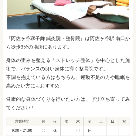
『阿佐ヶ谷獅子舞 鍼灸院・整骨院』は阿佐ヶ谷駅 南口か
ら徒歩3分の場所にあります。
身体の歪みを整える「ストレッチ整体」を中心とした施
術で、バランスの良い身体に導く整骨院です。
不調を抱えている方はもちろん、運動不足の方や睡眠を
高めたい方にもおすすめ。
健康的な身体づくりを行いたい方は、ぜひ立ち寄ってみ
てください！
営業時間
月
火
水
木
金
土
日
祝
9:30～21:00
〇
休
〇
休