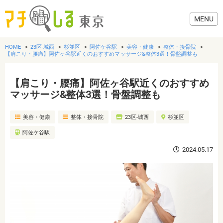
HOME
23区-城西
杉並区
阿佐ケ谷駅
美容・健康
整体・接骨院
【肩こり・腰痛】阿佐ヶ谷駅近くのおすすめマッサージ&整体3選！骨盤調整も
【肩こり・腰痛】阿佐ヶ谷駅近くのおすすめ
グルメ
マッサージ&整体3選！骨盤調整も
美容・健康
整体・接骨院
23区-城西
杉並区
美容・健康
阿佐ケ谷駅
歯医者・病院
2024.05.17
おでかけ
生活