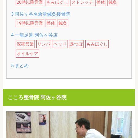
20時以降営業
もみほぐし
ストレッチ
整体
鍼灸
3
阿佐ヶ谷名倉堂鍼灸接骨院
19時以降営業
整体
鍼灸
4
一龍足道 阿佐ヶ谷店
深夜営業
リンパ
ヘッド
足つぼ
もみほぐし
オイルケア
5
まとめ
こころ整骨院 阿佐ヶ谷院