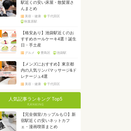
駅近くの安い床屋・散髪屋さ
んまとめ
美容・健康
千代田区
秋葉原駅
【格安あり】池袋駅近くのお
すすめホールケーキ4選！誕生
日・手土産
グルメ
豊島区
池袋駅
【メンズにおすすめ】東京都
内の人気リンパマッサージ&ド
レナージュ4選
美容・健康
千代田区
人気記事ランキング Top5
【完全個室/カップルも◎】新
宿駅近くの安いネットカフ
ェ・漫画喫茶まとめ