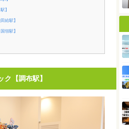
田駅】
飛田給駅】
【国領駅】
ニック【調布駅】