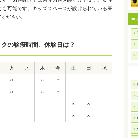
とも可能です。キッズスペースが設けられている医
てください。
ックの診療時間、休診日は？
火
水
木
金
土
日
祝
○
○
○
○
○
○
○
○
○
○