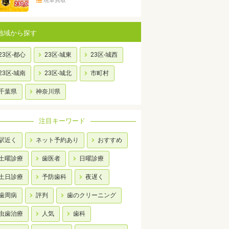
廃車買取
地域から探す
23区-都心
23区-城東
23区-城西
23区-城南
23区-城北
市町村
千葉県
神奈川県
注目キーワード
駅近く
ネット予約あり
おすすめ
土曜診療
歯医者
日曜診療
土日診療
予防歯科
夜遅く
歯周病
評判
歯のクリーニング
虫歯治療
人気
歯科