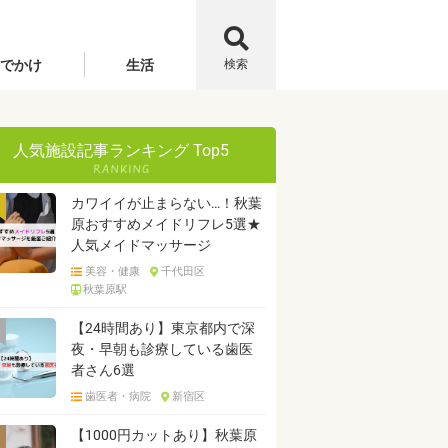
でかけ
生活
検索
人気施設記事ランキング Top5
カワイイが止まらない…！秋葉
原おすすめメイドリフレ5選★
人気メイドマッサージ
美容・健康
千代田区
秋葉原駅
【24時間あり】東京都内で深
夜・早朝も診療している歯医
者さん6選
歯医者・病院
新宿区
【1000円カットあり】秋葉原