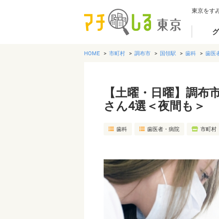
東京をす
グ
HOME
市町村
調布市
国領駅
歯科
歯医
【土曜・日曜】調布
さん4選＜夜間も＞
歯科
歯医者・病院
市町村