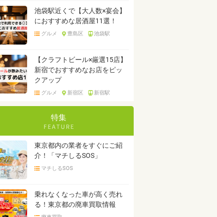
池袋駅近くで【大人数×宴会】
におすすめな居酒屋11選！
グルメ
豊島区
池袋駅
【クラフトビール×厳選15店】
新宿でおすすめなお店をピッ
クアップ
グルメ
新宿区
新宿駅
特集
東京都内の業者をすぐにご紹
介！「マチしるSOS」
マチしるSOS
乗れなくなった車が高く売れ
る！東京都の廃車買取情報