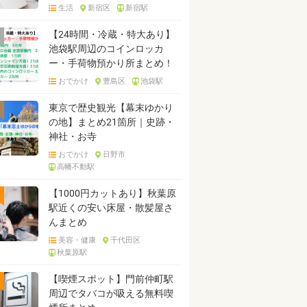
生活
新宿区
新宿駅
【24時間・冷蔵・特大あり】
池袋駅周辺のコインロッカ
ー・手荷物預かり所まとめ！
おでかけ
豊島区
池袋駅
東京で歴史観光【幕末ゆかり
の地】まとめ21箇所｜史跡・
神社・お寺
おでかけ
日野市
高幡不動駅
【1000円カットあり】秋葉原
駅近くの安い床屋・散髪屋さ
んまとめ
美容・健康
千代田区
秋葉原駅
【喫煙スポット】門前仲町駅
周辺でタバコが吸える無料喫