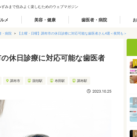
みずみまで住みよく楽しむためのウェブマガジン
ルメ
美容・健康
歯医者・病院
お
者・病院
【土曜・日曜】調布市の休日診療に対応可能な歯医者さん4選＜夜間も＞
市の休日診療に対応可能な歯医者
1
調布市
国領駅
布田駅
調布駅
2023.10.25
2
3