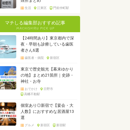
煙所まとめ
生活
江東区
門前仲町駅
マチしる編集部おすすめ記事
【24時間あり】東京都内で深
夜・早朝も診療している歯医
者さん6選
歯医者・病院
新宿区
東京で歴史観光【幕末ゆかり
の地】まとめ21箇所｜史跡・
神社・お寺
おでかけ
日野市
高幡不動駅
個室あり◎新宿で【宴会・大
人数】におすすめな居酒屋13
選
グルメ
新宿区
新宿駅