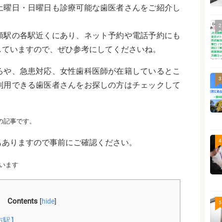
土曜日・日曜日も診療可能な歯医者さんをご紹介し
2
領駅の各駅近くにあり、ネット予約や電話予約にも
していますので、ぜひ参考にしてくださいね。
ろや、急患対応、女性歯科医師が在籍しているとこ
3
利用できる歯医者さんをお探しの方はチェックして
点の記事です。
もありますので事前にご確認ください。
4
います
Contents
[
hide
]
5
布駅】