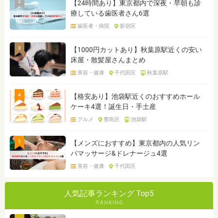
2
【24時間あり】東京都内で深夜・早朝も診
療している歯医者さん6選
歯医者・病院
新宿区
3
【1000円カットあり】秋葉原駅近くの安い
床屋・散髪屋さんまとめ
美容・健康
千代田区
秋葉原駅
4
【格安あり】池袋駅近くのおすすめホール
ケーキ4選！誕生日・手土産
グルメ
豊島区
池袋駅
5
【メンズにおすすめ】東京都内の人気リン
パマッサージ&ドレナージュ4選
美容・健康
千代田区
人気記事ランキング Top5