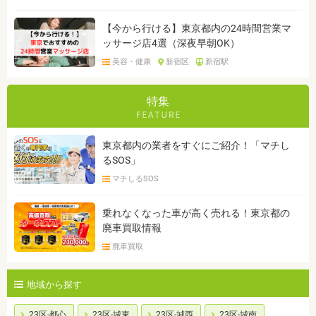
【今から行ける】東京都内の24時間営業マ
ッサージ店4選（深夜早朝OK）
美容・健康
新宿区
新宿駅
特集
東京都内の業者をすぐにご紹介！「マチし
るSOS」
マチしるSOS
乗れなくなった車が高く売れる！東京都の
廃車買取情報
廃車買取
地域から探す
23区-都心
23区-城東
23区-城西
23区-城南