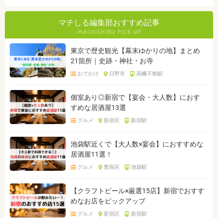
マチしる編集部おすすめ記事
東京で歴史観光【幕末ゆかりの地】まとめ
21箇所｜史跡・神社・お寺
おでかけ
日野市
高幡不動駅
個室あり◎新宿で【宴会・大人数】におす
すめな居酒屋13選
グルメ
新宿区
新宿駅
池袋駅近くで【大人数×宴会】におすすめな
居酒屋11選！
グルメ
豊島区
池袋駅
【クラフトビール×厳選15店】新宿でおすす
めなお店をピックアップ
グルメ
新宿区
新宿駅