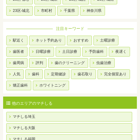
23区-城北
市町村
千葉県
神奈川県
注目キーワード
駅近く
ネット予約あり
おすすめ
土曜診療
歯医者
日曜診療
土日診療
予防歯科
夜遅く
歯周病
評判
歯のクリーニング
虫歯治療
人気
歯科
定期健診
歯石取り
完全個室あり
矯正歯科
ホワイトニング
他のエリアのマチしる
マチしる埼玉
マチしる大阪
マチしる福岡