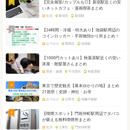
1
【完全個室/カップルも◎】新宿駅近くの安
いネットカフェ・漫画喫茶まとめ
生活
新宿区
新宿駅
2
【24時間・冷蔵・特大あり】池袋駅周辺の
コインロッカー・手荷物預かり所まとめ！
おでかけ
豊島区
池袋駅
3
【1000円カットあり】秋葉原駅近くの安い
床屋・散髪屋さんまとめ
美容・健康
千代田区
秋葉原駅
4
東京で歴史観光【幕末ゆかりの地】まとめ
21箇所｜史跡・神社・お寺
おでかけ
日野市
高幡不動駅
5
【喫煙スポット】門前仲町駅周辺でタバコ
が吸える無料喫煙所まとめ
生活
江東区
門前仲町駅