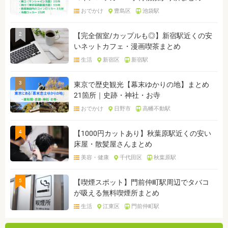
おでかけ
豊島区
池袋駅
2
【完全個室/カップルも◎】新宿駅近くの安
いネットカフェ・漫画喫茶まとめ
生活
新宿区
新宿駅
3
東京で歴史観光【幕末ゆかりの地】まとめ
21箇所｜史跡・神社・お寺
おでかけ
日野市
高幡不動駅
4
【1000円カットあり】秋葉原駅近くの安い
床屋・散髪屋さんまとめ
美容・健康
千代田区
秋葉原駅
5
【喫煙スポット】門前仲町駅周辺でタバコ
が吸える無料喫煙所まとめ
生活
江東区
門前仲町駅