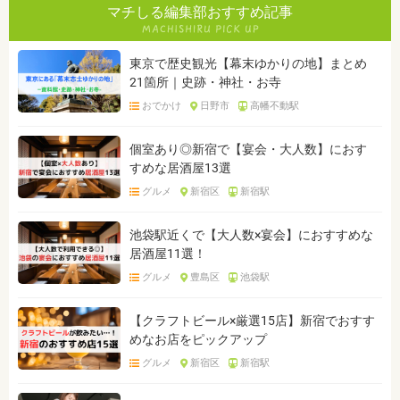
マチしる編集部おすすめ記事
東京で歴史観光【幕末ゆかりの地】まとめ
21箇所｜史跡・神社・お寺
おでかけ
日野市
高幡不動駅
個室あり◎新宿で【宴会・大人数】におす
すめな居酒屋13選
グルメ
新宿区
新宿駅
池袋駅近くで【大人数×宴会】におすすめな
居酒屋11選！
グルメ
豊島区
池袋駅
【クラフトビール×厳選15店】新宿でおすす
めなお店をピックアップ
グルメ
新宿区
新宿駅