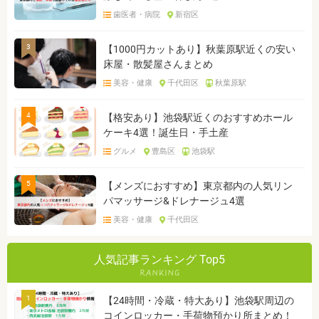
歯医者・病院
新宿区
3
【1000円カットあり】秋葉原駅近くの安い
床屋・散髪屋さんまとめ
美容・健康
千代田区
秋葉原駅
4
【格安あり】池袋駅近くのおすすめホール
ケーキ4選！誕生日・手土産
グルメ
豊島区
池袋駅
5
【メンズにおすすめ】東京都内の人気リン
パマッサージ&ドレナージュ4選
美容・健康
千代田区
人気記事ランキング Top5
1
【24時間・冷蔵・特大あり】池袋駅周辺の
コインロッカー・手荷物預かり所まとめ！