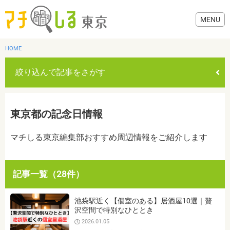
HOME
絞り込んで記事をさがす
グルメ
東京都の記念日情報
美容・健康
マチしる東京編集部おすすめ周辺情報をご紹介します
歯医者・病院
記事一覧（28件）
おでかけ
カテゴリを選ぶ
池袋駅近く【個室のある】居酒屋10選｜贅
すべて
グルメ
美容・健康
歯医者・病院
おでかけ
沢空間で特別なひととき
生活
2026.01.05
生活
お役立ち情報