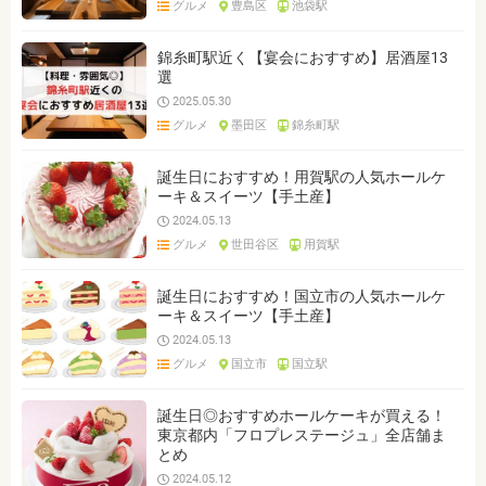
グルメ
豊島区
池袋駅
ジャンルを選ぶ
※複数選択可能です
錦糸町駅近く【宴会におすすめ】居酒屋13
選
クリア
検索
2025.05.30
グルメ
墨田区
錦糸町駅
誕生日におすすめ！用賀駅の人気ホールケ
ーキ＆スイーツ【手土産】
2024.05.13
グルメ
世田谷区
用賀駅
誕生日におすすめ！国立市の人気ホールケ
ーキ＆スイーツ【手土産】
2024.05.13
グルメ
国立市
国立駅
誕生日◎おすすめホールケーキが買える！
東京都内「フロプレステージュ」全店舗ま
とめ
2024.05.12