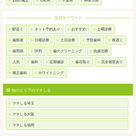
23区-城北
市町村
千葉県
神奈川県
注目キーワード
駅近く
ネット予約あり
おすすめ
土曜診療
歯医者
日曜診療
土日診療
予防歯科
夜遅く
歯周病
評判
歯のクリーニング
虫歯治療
人気
歯科
定期健診
歯石取り
完全個室あり
矯正歯科
ホワイトニング
他のエリアのマチしる
マチしる埼玉
マチしる大阪
マチしる福岡