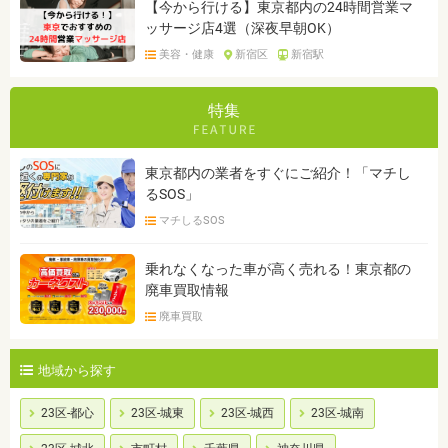
【今から行ける】東京都内の24時間営業マ
ッサージ店4選（深夜早朝OK）
美容・健康
新宿区
新宿駅
特集
東京都内の業者をすぐにご紹介！「マチし
るSOS」
マチしるSOS
乗れなくなった車が高く売れる！東京都の
廃車買取情報
廃車買取
地域から探す
23区-都心
23区-城東
23区-城西
23区-城南