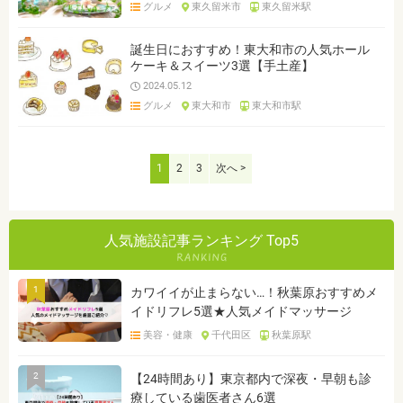
グルメ
東久留米市
東久留米駅
誕生日におすすめ！東大和市の人気ホール
ケーキ＆スイーツ3選【手土産】
2024.05.12
グルメ
東大和市
東大和市駅
1
2
3
次へ >
人気施設記事ランキング Top5
1
カワイイが止まらない…！秋葉原おすすめメ
イドリフレ5選★人気メイドマッサージ
美容・健康
千代田区
秋葉原駅
2
【24時間あり】東京都内で深夜・早朝も診
療している歯医者さん6選